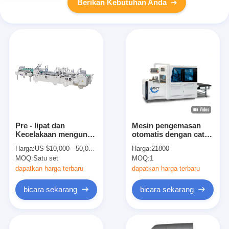
Berikan Kebutuhan Anda
Pre - lipat dan
Mesin pengemasan
Kecelakaan mengunci
otomatis dengan catu
Bawah Automatic
daya AC220V/50Hz
Harga:
US $10,000 - 50,000 / Set
Harga:
21800
Packing Machine
dan 23-32 pcs/min
MOQ:
Satu set
MOQ:
1
Folder Gluer
Kecepatan untuk
lempengan lembaran
dapatkan harga terbaru
dapatkan harga terbaru
logam
bicara sekarang
bicara sekarang