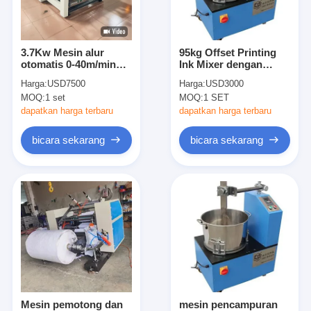
Tentang kami
Tur Pabrik
3.7Kw Mesin alur
95kg Offset Printing
otomatis 0-40m/min
Ink Mixer dengan
Kontrol kualitas
Kapasitas
Dimensi
Harga:
USD7500
Harga:
USD3000
580*460*900mm
MOQ:
1 set
MOQ:
1 SET
Hubungi kami
dapatkan harga terbaru
dapatkan harga terbaru
Berita
bicara sekarang
bicara sekarang
Kasus
Laser cutting mesin
Memotong baja aturan
Die Cutting Consumables
Mesin pemotong dan
mesin pencampuran