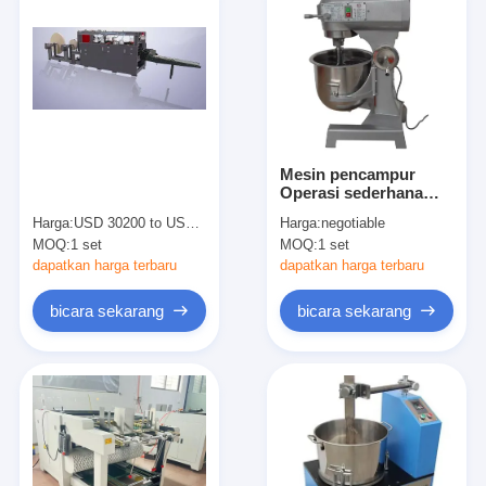
Mesin pencampur
Operasi sederhana
dan nyaman Frekuensi
Harga:
USD 30200 to USD 35000 per set
Harga:
negotiable
variabel Pengaturan
MOQ:
1 set
MOQ:
1 set
kecepatan
pencampuran Drum
dapatkan harga terbaru
dapatkan harga terbaru
stainless steel CP2500
bicara sekarang
bicara sekarang
Rumah
Produk
Video