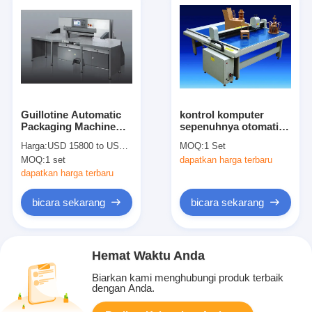
Guillotine Automatic
kontrol komputer
Packaging Machine
sepenuhnya otomatis
115 Programmed
Packing Machine
Harga:
USD 15800 to USD 28800 per set
MOQ:
1 Set
touch screen with 6
Contoh pembuat
MOQ:
1 set
dapatkan harga terbaru
language LCD
mesin Bukti
Single/Double
dapatkan harga terbaru
hydraulic pump
bicara sekarang
bicara sekarang
Hemat Waktu Anda
Biarkan kami menghubungi produk terbaik
dengan Anda.