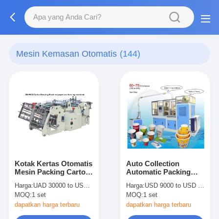
Mesin Kemasan Otomatis
(144)
Kotak Kertas Otomatis
Auto Collection
Mesin Packing Carton
Automatic Packing
mendirikan Mesin
Machine Piala Kertas
Harga:
UAD 30000 to USD 38500 PER SET
Harga:
USD 9000 to USD 17500 PER SET
Untuk Hamburger Box
Forming Machine
MOQ:
1 set
MOQ:
1 set
12/32 Oz Kapasitas
dapatkan harga terbaru
dapatkan harga terbaru