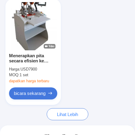
Menerapkan pita
secara efisien ke
kertas dan bahan lain
Harga:
USD7900
dengan TMS 1000
MOQ:
1 set
Semi-Automatik
Aplikasi Pita Berdua
dapatkan harga terbaru
Sisi untuk Kemasan
bicara sekarang
Lihat Lebih