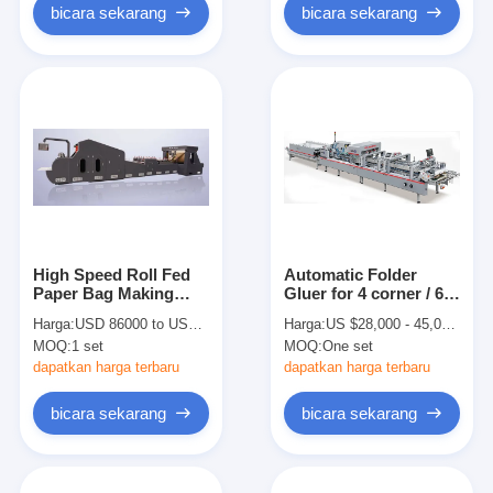
bicara sekarang
bicara sekarang
High Speed Roll Fed
Automatic Folder
Paper Bag Making
Gluer for 4 corner / 6
Machine 550 Model for
corner box with Crash
Harga:
USD 86000 to USD 140000 PER SET
Harga:
US $28,000 - 45,000 / Set
Square Bottom bag
bottom and Pre
MOQ:
1 set
MOQ:
One set
making
folding width 880mm
dapatkan harga terbaru
dapatkan harga terbaru
bicara sekarang
bicara sekarang