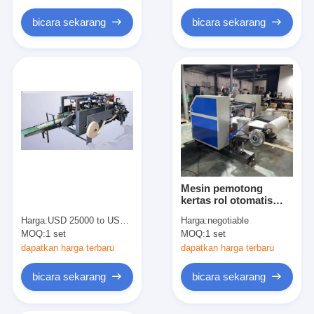
Paper Bag Forming Machine
bicara sekarang
bicara sekarang
Mesin pengemasan otomatis
Mesin pemotong
kertas rol otomatis
berkecepatan tinggi
Harga:
USD 25000 to USD 28000 per set
Harga:
negotiable
dan mesin rewinder
MOQ:
1 set
MOQ:
1 set
untuk pemotongan
kertas faks berkinerja
dapatkan harga terbaru
dapatkan harga terbaru
tinggi
bicara sekarang
bicara sekarang