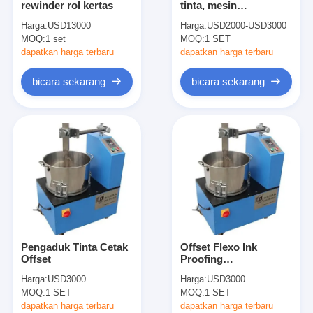
rewinder rol kertas
tinta, mesin
mati peralatan pemotongan
pencampuran tinta
Harga:
USD13000
Harga:
USD2000-USD3000
MOQ:
Mesin Auto Bender
1 set
MOQ:
1 SET
dapatkan harga terbaru
dapatkan harga terbaru
mesin laminating industri
bicara sekarang
bicara sekarang
Buku membuat mesin
Mesin Kemasan otomatis
Otomatis Mesin Percetakan
Posting Tekan Peralatan
Pra Tekan Peralatan
Pengaduk Tinta Cetak
Offset Flexo Ink
Perlengkapan lainnya
Offset
Proofing
Menggunakan Mesin
Harga:
USD3000
Harga:
USD3000
Pencampur Ink
Mesin laser menandai
MOQ:
1 SET
MOQ:
1 SET
Stirring
dapatkan harga terbaru
dapatkan harga terbaru