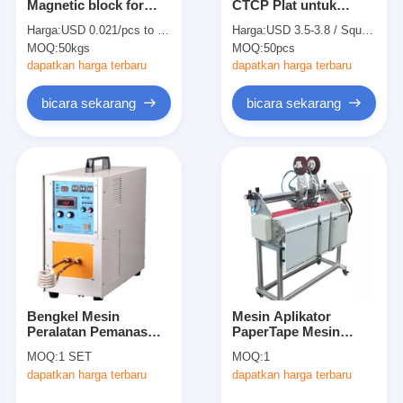
Magnetic block for
CTCP Plat untuk
Tentang kami
locking purpose
Offset Printing /
Harga:
USD 0.021/pcs to USD 0.125/pcs
Harga:
USD 3.5-3.8 / Square Meter
20x2.0/20x5x2mm
paparan dan
MOQ:
50kgs
MOQ:
50pcs
mengembangkan
Tur Pabrik
dapatkan harga terbaru
dapatkan harga terbaru
Kontrol kualitas
bicara sekarang
bicara sekarang
Hubungi kami
Berita
Kasus
Laser cutting mesin
Bengkel Mesin
Mesin Aplikator
Peralatan Pemanas
PaperTape Mesin
Memotong baja aturan
Induksi Frekuensi
Aplikasi Pita Perekat
MOQ:
1 SET
MOQ:
1
Tinggi
Kraft
Die Cutting Consumables
dapatkan harga terbaru
dapatkan harga terbaru