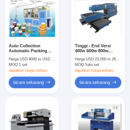
Auto Collection
Tinggi - End Versi
Automatic Packing
400w 600w 800w
Machine Piala Kertas
Mesin Laser Cutting
Harga:
USD 9000 to USD 17500 PER SET
Harga:
USD 23,000 to 28,000 per set
Forming Machine
Untuk Die pembuat
MOQ:
1 set
MOQ:
Satu set
12/32 Oz Kapasitas
Dewan
dapatkan harga terbaru
dapatkan harga terbaru
bicara sekarang
bicara sekarang