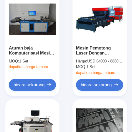
Aturan baja
Mesin Pemotong
Komputerisasi Mesin
Laser Dengan
Auto Bender untuk
Generator Aliran
MOQ:
1 Set
Harga:
USD 64000 - 88800/SET
Dieboard pembuatan
Cepat 2200W
dapatkan harga terbaru
MOQ:
1 Set
Kecepatan 1,8M / Min
Untuk Pembuatan
dapatkan harga terbaru
Dieboard
bicara sekarang
bicara sekarang