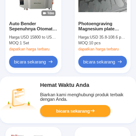
Auto Bender
Photoengraving
Sepenuhnya Otomatis
Magnesium plate
Dengan Bending
AZ31B for etch die
Harga:
USD 15800 to USD 17800
Harga:
USD 35.8-108.6 per piece
Cutting Notching Dan
1.5x1000x500mm block
MOQ:
1 Set
MOQ:
10 pcs
Lipping Model 910C
making plate
Untuk Aturan Baja
dapatkan harga terbaru
dapatkan harga terbaru
1.5/2/3pt
bicara sekarang
bicara sekarang
Hemat Waktu Anda
Biarkan kami menghubungi produk terbaik
dengan Anda.
bicara sekarang