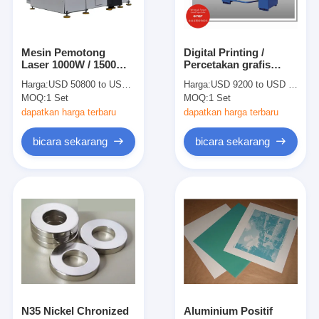
Mesin Pemotong
Digital Printing /
Laser 1000W / 1500W /
Percetakan grafis
2200W Fast Flow
Express Unit mesin
Harga:
USD 50800 to USD 75800 per set
Harga:
USD 9200 to USD 9400
Generator Untuk
pemotong kertas
MOQ:
1 Set
MOQ:
1 Set
Pembuatan Papan Die
hidrolik
dapatkan harga terbaru
dapatkan harga terbaru
bicara sekarang
bicara sekarang
Rumah
Produk
Video
N35 Nickel Chronized
Aluminium Positif