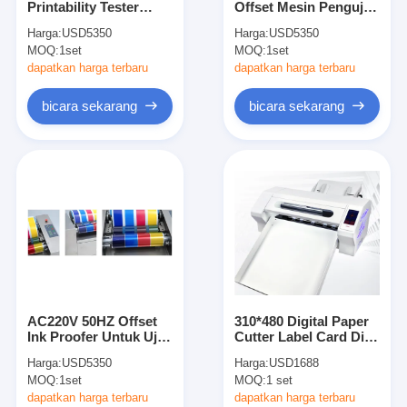
Printability Tester
Offset Mesin Penguji
mati peralatan pemotongan
Proofer Mesin AC220V
Ink Cetak Flexo Offset
Harga:
USD5350
Harga:
USD5350
50HZ
MOQ:
Mesin Auto Bender
1set
MOQ:
1set
dapatkan harga terbaru
dapatkan harga terbaru
mesin laminating industri
bicara sekarang
bicara sekarang
Buku membuat mesin
Mesin Kemasan otomatis
Otomatis Mesin Percetakan
Posting Tekan Peralatan
Pra Tekan Peralatan
AC220V 50HZ Offset
310*480 Digital Paper
Perlengkapan lainnya
Ink Proofer Untuk Uji
Cutter Label Card Die
Printability Tinta
Cutting Machine Servo
Harga:
USD5350
Harga:
USD1688
250*260mm
Motor 1000mm/S
Mesin laser menandai
MOQ:
1set
MOQ:
1 set
dapatkan harga terbaru
dapatkan harga terbaru