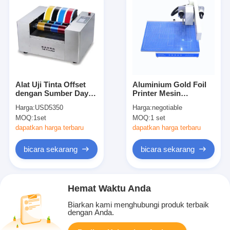
Alat Uji Tinta Offset
Aluminium Gold Foil
dengan Sumber Daya
Printer Mesin
Listrik dan Layar LCD
Pencetakan Mesin
Harga:
USD5350
Harga:
negotiable
Stamping Hot Foil
MOQ:
1set
MOQ:
1 set
Digital Otomatis
dapatkan harga terbaru
dapatkan harga terbaru
bicara sekarang
bicara sekarang
Hemat Waktu Anda
Biarkan kami menghubungi produk terbaik
dengan Anda.