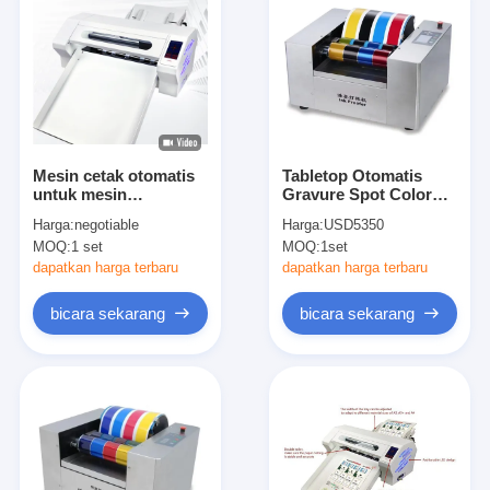
Mesin cetak otomatis
Tabletop Otomatis
untuk mesin
Gravure Spot Color
pemotong label stiker
Offset Flexo UV Ink
Harga:
negotiable
Harga:
USD5350
kecepatan tinggi dan
Printing Proofer
MOQ:
1 set
MOQ:
1set
produksi logo
dapatkan harga terbaru
dapatkan harga terbaru
bicara sekarang
bicara sekarang
Rumah
Produk
Video