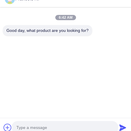
Kategori Kami
6:42 AM
Good day, what product are you looking for?
Laser cutting mesin
Memotong baja
Die Cutting
aturan
Consumables
Rumah
Tentang kita
Hubungi kami
Desktop Site
Sitemap
Kebijakan pribadi
Kualitas
Laser cutting mesin
Pabrik cina.Copyright © 2026 Shanghai
ProMega Trading Co., Ltd.. All Rights Reserved.