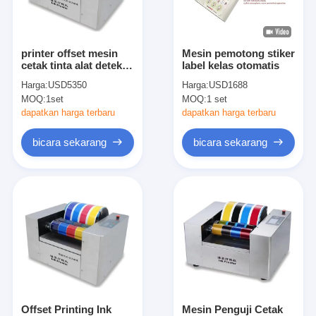
Tentang kami
Tur Pabrik
printer offset mesin
Mesin pemotong stiker
cetak tinta alat deteksi
label kelas otomatis
Kontrol kualitas
cetak offset ink
Harga:
USD5350
Harga:
USD1688
proofer
MOQ:
1set
MOQ:
1 set
Hubungi kami
dapatkan harga terbaru
dapatkan harga terbaru
Berita
bicara sekarang
bicara sekarang
Kasus
Laser cutting mesin
Memotong baja aturan
Die Cutting Consumables
Offset Printing Ink
Mesin Penguji Cetak