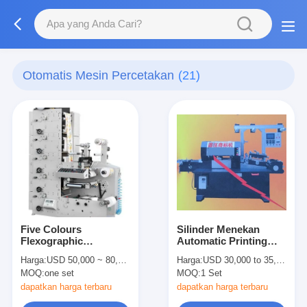
Otomatis Mesin Percetakan
(21)
Five Colours
Silinder Menekan
Flexographic
Automatic Printing
Automatic Printing
Mesin CNC Rotary
Harga:
USD 50,000 ~ 80,000
Harga:
USD 30,000 to 35,000 per set
Machine with IR dryer
Adhesive Stiker Merek
MOQ:
one set
MOQ:
1 Set
Mesin
dapatkan harga terbaru
dapatkan harga terbaru