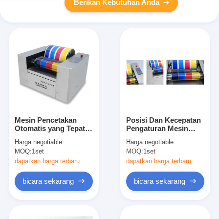
Berikan Kebutuhan Anda
Mesin Pencetakan
Posisi Dan Kecepatan
Otomatis yang Tepat
Pengaturan Mesin
dan Bisa Disesuaikan
Pencetakan Otomatis
Harga:
negotiable
Harga:
negotiable
Untuk Mencegah
Presisi Tinggi Untuk
MOQ:
1set
MOQ:
1set
Tekanan Tinta
Proofing Tinta Offset
dapatkan harga terbaru
dapatkan harga terbaru
bicara sekarang
bicara sekarang