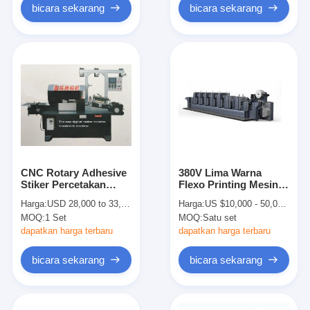
bicara sekarang
bicara sekarang
CNC Rotary Adhesive
380V Lima Warna
Stiker Percetakan
Flexo Printing Mesin
Mesin Untuk Kertas
Dopts 360
Harga:
USD 28,000 to 33,000 per set
Harga:
US $10,000 - 50,000 / Set
Sintetis
Penyesuaian ° Plat
MOQ:
1 Set
MOQ:
Satu set
dapatkan harga terbaru
dapatkan harga terbaru
bicara sekarang
bicara sekarang