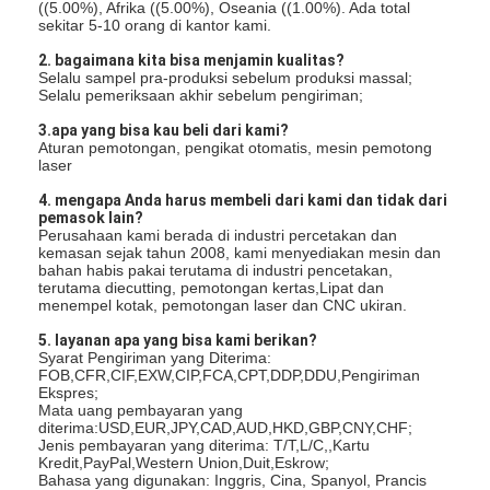
Paper Bag Forming Machine
((5.00%), Afrika ((5.00%), Oseania ((1.00%). Ada total
sekitar 5-10 orang di kantor kami.
Mesin pengemasan otomatis
2. bagaimana kita bisa menjamin kualitas?
Selalu sampel pra-produksi sebelum produksi massal;
Selalu pemeriksaan akhir sebelum pengiriman;
3.apa yang bisa kau beli dari kami?
Aturan pemotongan, pengikat otomatis, mesin pemotong
laser
4. mengapa Anda harus membeli dari kami dan tidak dari
pemasok lain?
Perusahaan kami berada di industri percetakan dan
kemasan sejak tahun 2008, kami menyediakan mesin dan
bahan habis pakai terutama di industri pencetakan,
terutama diecutting, pemotongan kertas,Lipat dan
menempel kotak, pemotongan laser dan CNC ukiran.
5. layanan apa yang bisa kami berikan?
Syarat Pengiriman yang Diterima:
FOB,CFR,CIF,EXW,CIP,FCA,CPT,DDP,DDU,Pengiriman
Ekspres;
Mata uang pembayaran yang
diterima:USD,EUR,JPY,CAD,AUD,HKD,GBP,CNY,CHF;
Jenis pembayaran yang diterima: T/T,L/C,,Kartu
Kredit,PayPal,Western Union,Duit,Eskrow;
Bahasa yang digunakan: Inggris, Cina, Spanyol, Prancis