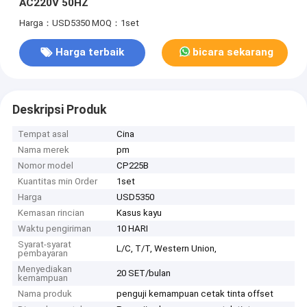
AC220V 50HZ
Harga：USD5350
MOQ：1set
Harga terbaik
bicara sekarang
Deskripsi Produk
Tempat asal
Cina
Nama merek
pm
Nomor model
CP225B
Kuantitas min Order
1set
Harga
USD5350
Kemasan rincian
Kasus kayu
Waktu pengiriman
10 HARI
Syarat-syarat
L/C, T/T, Western Union,
pembayaran
Menyediakan
20 SET/bulan
kemampuan
Nama produk
penguji kemampuan cetak tinta offset