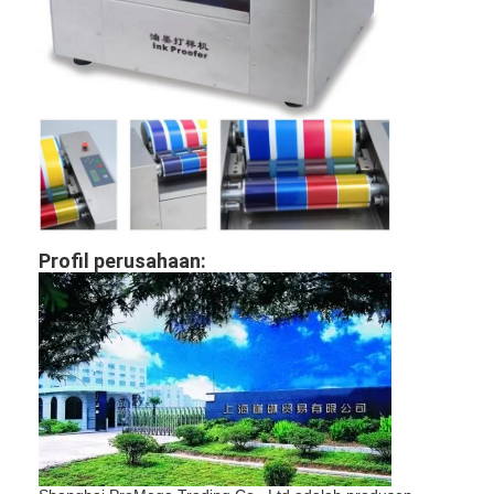
Tentang kami
Tur Pabrik
Kontrol kualitas
Hubungi kami
Berita
Profil perusahaan:
Kasus
Laser cutting mesin
Memotong baja aturan
Die Cutting Consumables