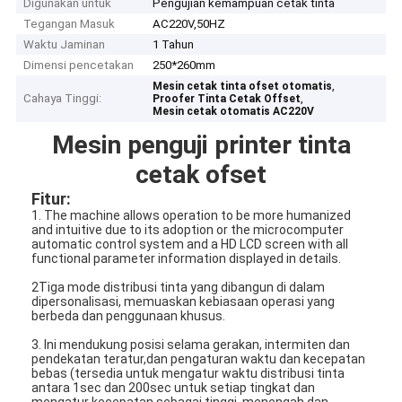
Digunakan untuk
Pengujian kemampuan cetak tinta
Tegangan Masuk
AC220V,50HZ
Waktu Jaminan
1 Tahun
Dimensi pencetakan
250*260mm
,
Mesin cetak tinta ofset otomatis
Cahaya Tinggi:
,
Proofer Tinta Cetak Offset
Mesin cetak otomatis AC220V
Mesin penguji printer tinta
cetak ofset
Fitur:
1. The machine allows operation to be more humanized
and intuitive due to its adoption or the microcomputer
automatic control system and a HD LCD screen with all
functional parameter information displayed in details.
2Tiga mode distribusi tinta yang dibangun di dalam
dipersonalisasi, memuaskan kebiasaan operasi yang
berbeda dan penggunaan khusus.
3. Ini mendukung posisi selama gerakan, intermiten dan
pendekatan teratur,dan pengaturan waktu dan kecepatan
bebas (tersedia untuk mengatur waktu distribusi tinta
antara 1sec dan 200sec untuk setiap tingkat dan
mengatur kecepatan sebagai tinggi, menengah dan