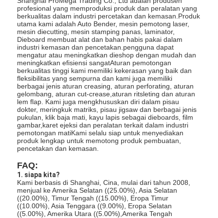
Shanghai ProMega Trading Co., Ltd adalah produsen
mati peralatan pemotongan
profesional yang memproduksi produk dan peralatan yang
berkualitas dalam industri percetakan dan kemasan.Produk
utama kami adalah Auto Bender, mesin pemotong laser,
Mesin Auto Bender
mesin diecutting, mesin stamping panas, laminator,
Dieboard membuat alat dan bahan habis pakai dalam
industri kemasan dan pencetakan.pengguna dapat
mesin laminating industri
mengatur atau meningkatkan dieshop dengan mudah dan
meningkatkan efisiensi sangatAturan pemotongan
Buku membuat mesin
berkualitas tinggi kami memiliki kekerasan yang baik dan
fleksibilitas yang sempurna dan kami juga memiliki
berbagai jenis aturan creasing, aturan perforating, aturan
Mesin Kemasan otomatis
gelombang, aturan cut-crease,aturan ritsleting dan aturan
lem flap. Kami juga mengkhususkan diri dalam pisau
dokter, meringkuk matriks, pisau jigsaw dan berbagai jenis
Otomatis Mesin Percetakan
pukulan, klik baja mati, kayu lapis sebagai dieboards, film
gambar,karet ejeksi dan peralatan terkait dalam industri
pemotongan matiKami selalu siap untuk menyediakan
Posting Tekan Peralatan
produk lengkap untuk memotong produk pembuatan,
pencetakan dan kemasan.
Pra Tekan Peralatan
FAQ:
1. siapa kita?
Perlengkapan lainnya
Kami berbasis di Shanghai, Cina, mulai dari tahun 2008,
menjual ke Amerika Selatan ((25.00%), Asia Selatan
((20.00%), Timur Tengah ((15.00%), Eropa Timur
Mesin laser menandai
((10.00%), Asia Tenggara ((9.00%), Eropa Selatan
((5.00%), Amerika Utara ((5.00%),Amerika Tengah