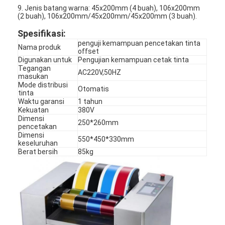
9. Jenis batang warna: 45x200mm (4 buah), 106x200mm
(2 buah), 106x200mm/45x200mm/45x200mm (3 buah).
Spesifikasi:
penguji kemampuan pencetakan tinta
Nama produk
offset
Digunakan untuk
Pengujian kemampuan cetak tinta
Tegangan
AC220V,50HZ
masukan
Mode distribusi
Otomatis
tinta
Waktu garansi
1 tahun
Kekuatan
380V
Dimensi
250*260mm
pencetakan
Dimensi
550*450*330mm
keseluruhan
Berat bersih
85kg
Rumah
Produk
Video