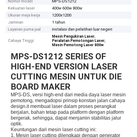
Nomor model
MPS-DS1212
Kekuatan laser
400w 600w 800w
Ukuran meja kerja
1200x1200
Jaminan
1 tahun
Layanan purna jual
instalasi dan pelatihan luar negeri
,
Mesin Pengukiran Laser
Cahaya Tinggi:
,
Peralatan Pemotongan Laser
Mesin Pemotong Laser 800w
MPS-DS1212 SERIES OF
HIGH-END VERSION LASER
CUTTING MESIN UNTUK DIE
BOARD MAKER
MPS-DS, versi high-end dari media daya laser mesin
pemotong, mengadopsi prinsip konstan jalan cahaya
design.it membuat laser dalam proses perangkat
berjalan, bahan tetap pada platform dengan platform
bergerak, sehingga, dapat menjamin stabilitas jalur
optik.
Keuntungan dari mesin laser cutting ini:
1. Mesin laser cutting dilengkapi dengan generator