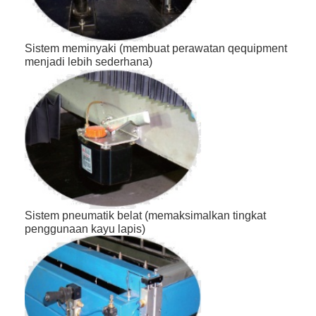
Tentang kami
Tur Pabrik
Sistem meminyaki (membuat perawatan qequipment
menjadi lebih sederhana)
Kontrol kualitas
Hubungi kami
Berita
Kasus
Sistem pneumatik belat (memaksimalkan tingkat
penggunaan kayu lapis)
Laser cutting mesin
Memotong baja aturan
Die Cutting Consumables