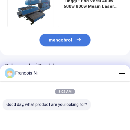
Tinggi - End Versi 400w
600w 800w Mesin Laser
Cutting Untuk Die pembuat
Dewan
mengobrol
Rekomendasi Produk
Francois Ni
3:02 AM
Good day, what product are you looking for?
Mesin Mangkuk
MESIN PEMOTONG
Mesin Jet Air
Kertas Otomatis
LASER DIE-BOARD
Servo Terinteg