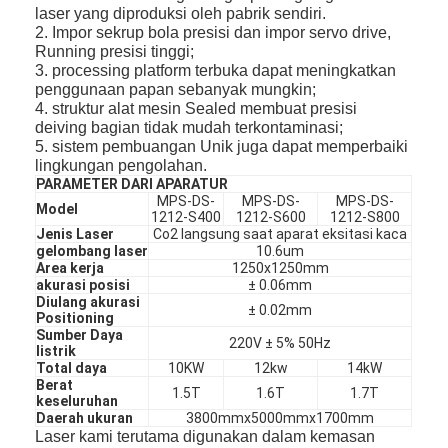
laser yang diproduksi oleh pabrik sendiri.
2. Impor sekrup bola presisi dan impor servo drive,
Running presisi tinggi;
3. processing platform terbuka dapat meningkatkan
penggunaan papan sebanyak mungkin;
4. struktur alat mesin Sealed membuat presisi
deiving bagian tidak mudah terkontaminasi;
5. sistem pembuangan Unik juga dapat memperbaiki
lingkungan pengolahan.
PARAMETER DARI APARATUR
MPS-DS-
MPS-DS-
MPS-DS-
Model
1212-S400
1212-S600
1212-S800
Jenis Laser
Co2 langsung saat aparat eksitasi kaca
gelombang laser
10.6um
Area kerja
1250x1250mm
akurasi posisi
± 0.06mm
Diulang akurasi
± 0.02mm
Positioning
Sumber Daya
220V ± 5% 50Hz
listrik
Total daya
10KW
12kw
14kW
Berat
1.5T
1.6T
1.7T
keseluruhan
Daerah ukuran
3800mmx5000mmx1700mm
Laser kami terutama digunakan dalam kemasan