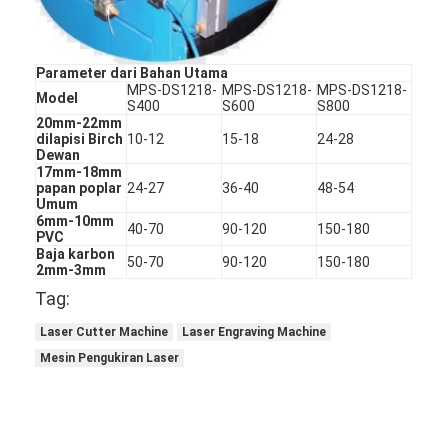
mati peralatan pemotongan
Mesin Auto Bender
Parameter dari Bahan Utama
MPS-DS1218-
MPS-DS1218-
MPS-DS1218-
Model
mesin laminating industri
S400
S600
S800
20mm-22mm
dilapisi Birch
10-12
15-18
24-28
Buku membuat mesin
Dewan
17mm-18mm
papan poplar
24-27
36-40
48-54
Mesin Kemasan otomatis
Umum
6mm-10mm
40-70
90-120
150-180
Otomatis Mesin Percetakan
PVC
Baja karbon
50-70
90-120
150-180
2mm-3mm
Posting Tekan Peralatan
Tag:
Pra Tekan Peralatan
Laser Cutter Machine
Laser Engraving Machine
Mesin Pengukiran Laser
Perlengkapan lainnya
Mesin laser menandai