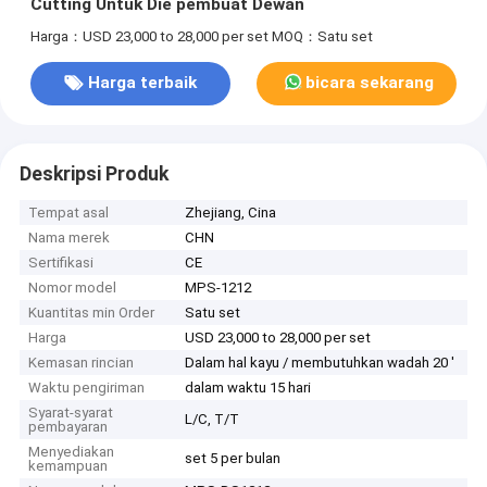
Cutting Untuk Die pembuat Dewan
Harga：USD 23,000 to 28,000 per set
MOQ：Satu set
Harga terbaik
bicara sekarang
Deskripsi Produk
Tempat asal
Zhejiang, Cina
Nama merek
CHN
Sertifikasi
CE
Nomor model
MPS-1212
Kuantitas min Order
Satu set
Harga
USD 23,000 to 28,000 per set
Kemasan rincian
Dalam hal kayu / membutuhkan wadah 20 '
Waktu pengiriman
dalam waktu 15 hari
Syarat-syarat
L/C, T/T
pembayaran
Menyediakan
set 5 per bulan
kemampuan