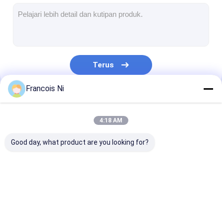
mati peralatan pemotongan
Mesin Auto Bender
mesin laminating industri
Terus
Buku membuat mesin
Francois Ni
Mesin Kemasan otomatis
Kategori Kami
Otomatis Mesin Percetakan
4:18 AM
Posting Tekan Peralatan
Good day, what product are you looking for?
Pra Tekan Peralatan
Perlengkapan lainnya
Laser cutting mesin
Memotong baja
Die Cutting
Mesin laser menandai
aturan
Consumables