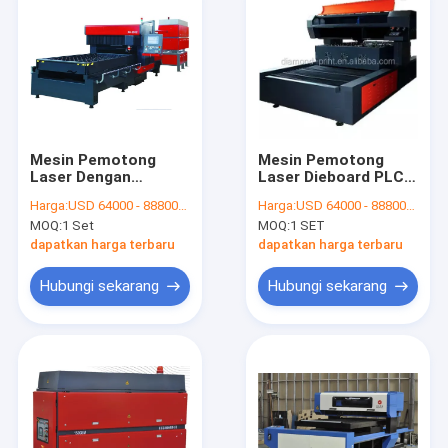
Mesin Pemotong
Mesin Pemotong
Laser Dengan
Laser Dieboard PLC
Generator Aliran
CO2 1000W / 1500W /
Harga:
USD 64000 - 88800/SET
Harga:
USD 64000 - 88800/SET
Cepat 2200W
2200W
MOQ:
1 Set
MOQ:
1 SET
Kecepatan 1,8M / Min
Untuk Pembuatan
dapatkan harga terbaru
dapatkan harga terbaru
Dieboard
Hubungi sekarang
Hubungi sekarang
Rumah
Produk
Video