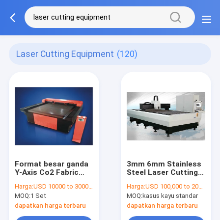
Laser Cutting Equipment
(120)
Format besar ganda
3mm 6mm Stainless
Y-Axis Co2 Fabric
Steel Laser Cutting
Laser Cutting
Machine Cepat Cam
Harga:
USD 10000 to 30000 per set
Harga:
USD 100,000 to 200,000 per set
Machine Untuk
Untuk Kerajinan
MOQ:
1 Set
MOQ:
kasus kayu standar
Rumah Tekstil
Hadiah / Tube
Fittings
dapatkan harga terbaru
dapatkan harga terbaru