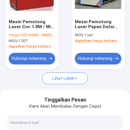
Tentang kami
Tur Pabrik
Mesin Pemotong
Mesin Pemotong
Laser Cnc 1.8M / Min
Laser Papan Datar
Kontrol kualitas
2200W Generator
Untuk Die Cutting
Harga:
USD 64000 - 88800/SET
MOQ:
1 set
Aliran Cepat Untuk
MOQ:
1 SET
dapatkan harga terbaru
Pembuatan Dieboard
Hubungi kami
dapatkan harga terbaru
Berita
Hubungi sekarang
Hubungi sekarang
Kasus
Lihat Lebih
Laser cutting mesin
Tinggalkan Pesan
Kami Akan Membalas Dengan Cepat
Memotong baja aturan
Die Cutting Consumables