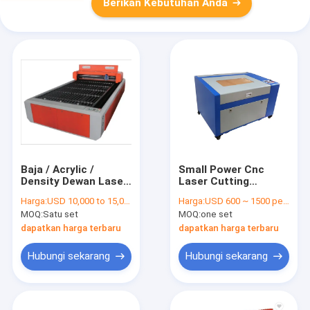
Berikan Kebutuhan Anda
Baja / Acrylic /
Small Power Cnc
Density Dewan Laser
Laser Cutting
Cutting Equipment
Machine 50 Watt Or
Harga:
USD 10,000 to 15,000 per set
Harga:
USD 600 ~ 1500 per set
Umum Versi 250w
60 Watt For
MOQ:
Satu set
MOQ:
one set
350w
Plexiglass Wooden
Board
dapatkan harga terbaru
dapatkan harga terbaru
Hubungi sekarang
Hubungi sekarang