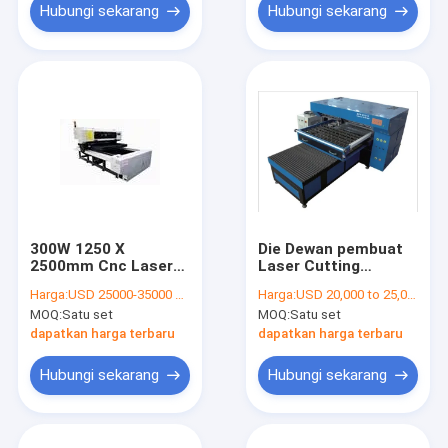
Hubungi sekarang
Hubungi sekarang
300W 1250 X
Die Dewan pembuat
2500mm Cnc Laser
Laser Cutting
Cutting Machine
Machine Dengan
Harga:
USD 25000-35000 Per Whole Set
Harga:
USD 20,000 to 25,000 per set
21mm Plywood
Pneumatic belat Dan
MOQ:
Satu set
MOQ:
Satu set
Atas Piring Bergulir
Perangkat
dapatkan harga terbaru
dapatkan harga terbaru
Hubungi sekarang
Hubungi sekarang