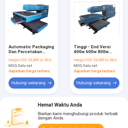
Automatic Packaging
Tinggi - End Versi
Dan Percetakan
400w 600w 800w
Laser Mesin Cutting
Mesin Laser Cutting
Harga:
USD 25,000 to 30,000 per set
Harga:
USD 23,000 to 28,000 per set
Untuk Die pembuat
Untuk Die pembuat
MOQ:
Satu set
MOQ:
Satu set
Dewan
Dewan
dapatkan harga terbaru
dapatkan harga terbaru
Hubungi sekarang
Hubungi sekarang
Hemat Waktu Anda
Biarkan kami menghubungi produk terbaik
dengan Anda.