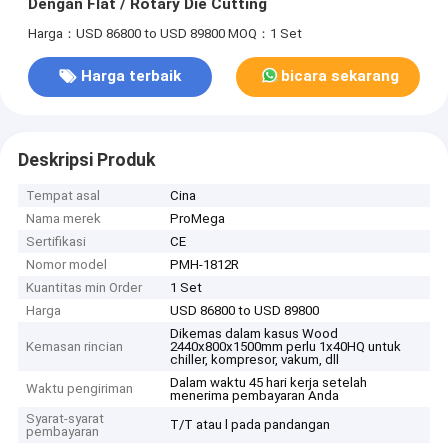
Dengan Flat / Rotary Die Cutting
Harga：USD 86800 to USD 89800
MOQ：1 Set
Harga terbaik
bicara sekarang
Deskripsi Produk
Tempat asal
Cina
Nama merek
ProMega
Sertifikasi
CE
Nomor model
PMH-1812R
Kuantitas min Order
1 Set
Harga
USD 86800 to USD 89800
Dikemas dalam kasus Wood
Kemasan rincian
2440x800x1500mm perlu 1x40HQ untuk
chiller, kompresor, vakum, dll
Dalam waktu 45 hari kerja setelah
Waktu pengiriman
menerima pembayaran Anda
Syarat-syarat
T/T atau l pada pandangan
pembayaran