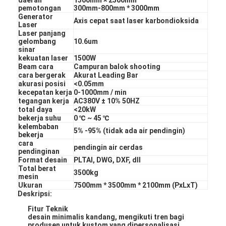
pemotongan
300mm-800mm * 3000mm
Generator
Axis cepat saat laser karbondioksida
Laser
Laser panjang
gelombang
10.6um
sinar
kekuatan laser
1500W
Beam cara
Campuran balok shooting
cara bergerak
Akurat Leading Bar
akurasi posisi
<0.05mm
kecepatan kerja
0-1000mm / min
tegangan kerja
AC380V ± 10% 50HZ
total daya
<20kW
bekerja suhu
0 ℃ ~ 45 ℃
kelembaban
5% -95% (tidak ada air pendingin)
bekerja
cara
pendingin air cerdas
pendinginan
Format desain
PLTAI, DWG, DXF, dll
Rumah
Total berat
3500kg
mesin
Ukuran
7500mm * 3500mm * 2100mm (PxLxT)
Produk
Deskripsi:
Fitur Teknik
Video
desain minimalis kandang, mengikuti tren bagi
produsen untuk kustom yang dipersonalisasi.