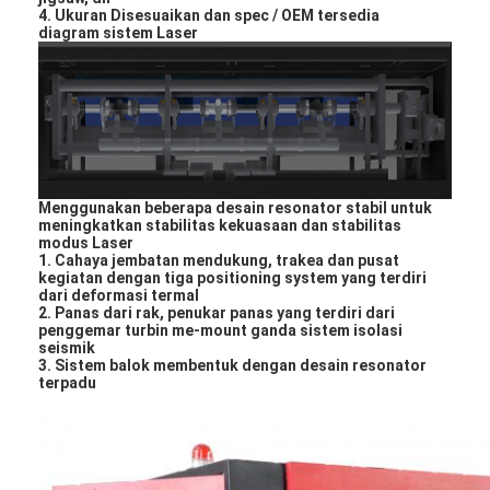
mati peralatan pemotongan
4. Ukuran Disesuaikan dan spec / OEM tersedia
diagram sistem Laser
Mesin Auto Bender
mesin laminating industri
Buku membuat mesin
Mesin Kemasan otomatis
Menggunakan beberapa desain resonator stabil untuk
meningkatkan stabilitas kekuasaan dan stabilitas
modus Laser
Otomatis Mesin Percetakan
1. Cahaya jembatan mendukung, trakea dan pusat
kegiatan dengan tiga positioning system yang terdiri
dari deformasi termal
Posting Tekan Peralatan
2. Panas dari rak, penukar panas yang terdiri dari
penggemar turbin me-mount ganda sistem isolasi
seismik
Pra Tekan Peralatan
3. Sistem balok membentuk dengan desain resonator
terpadu
Perlengkapan lainnya
Mesin laser menandai