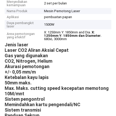
Menyediakan
2 set per bulan
kemampuan
Nama Produk
Mesin Pemotong Laser
Aplikasi
pembuatan papan
Daya pembangkit
1500W
laser
X: 1250mm Y: 1850mm and Dia.
X:
Area pemotongan
1250mm Y: 1850mm dan Diameter.
yang efektif
680xL 3000mm
Jenis laser
Laser CO2 Aliran Aksial Cepat
Gas yang digunakan
CO2, Nitrogen, Helium
Akurasi pemotongan
+/- 0,05 mm/m
Ketebalan kayu lapis
50mm maks.
Max.
Maks.
cutting speed
kecepatan memotong
10M/mnt
Sistem pengontrol
Memindahkan kartu pengendali/NC
Sistem transmisi
Panduan Sekrup