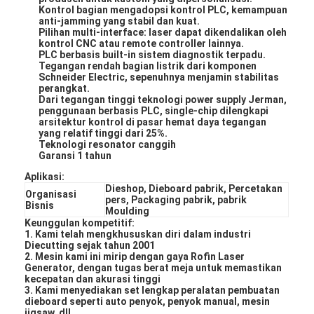
Kontrol bagian mengadopsi kontrol PLC, kemampuan
Tentang kami
anti-jamming yang stabil dan kuat.
Pilihan multi-interface: laser dapat dikendalikan oleh
kontrol CNC atau remote controller lainnya.
Tur Pabrik
PLC berbasis built-in sistem diagnostik terpadu.
Tegangan rendah bagian listrik dari komponen
Kontrol kualitas
Schneider Electric, sepenuhnya menjamin stabilitas
perangkat.
Dari tegangan tinggi teknologi power supply Jerman,
Hubungi kami
penggunaan berbasis PLC, single-chip dilengkapi
arsitektur kontrol di pasar hemat daya tegangan
yang relatif tinggi dari 25%.
Berita
Teknologi resonator canggih
Garansi 1 tahun
Kasus
Aplikasi:
Dieshop, Dieboard pabrik, Percetakan
Organisasi
pers, Packaging pabrik, pabrik
Bisnis
Moulding
Keunggulan kompetitif:
Laser cutting mesin
1. Kami telah mengkhususkan diri dalam industri
Diecutting sejak tahun 2001
2. Mesin kami ini mirip dengan gaya Rofin Laser
Memotong baja aturan
Generator, dengan tugas berat meja untuk memastikan
kecepatan dan akurasi tinggi
3. Kami menyediakan set lengkap peralatan pembuatan
Die Cutting Consumables
dieboard seperti auto penyok, penyok manual, mesin
jigsaw, dll