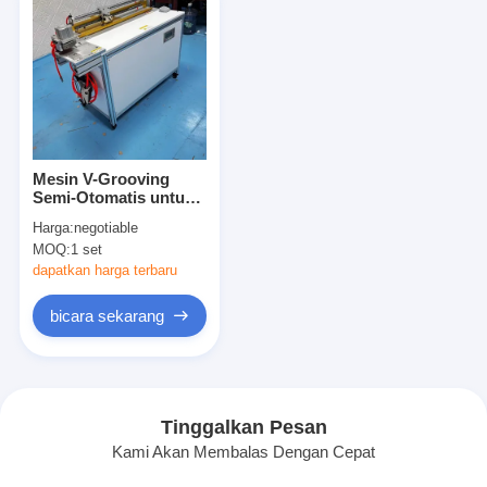
Mesin V-Grooving
Semi-Otomatis untuk
Mesin Pengepakan
Harga:
negotiable
Otomatis Batch Kecil
MOQ:
1 set
untuk Hardcover dan
Kotak Kaku
dapatkan harga terbaru
bicara sekarang
Tinggalkan Pesan
Kami Akan Membalas Dengan Cepat