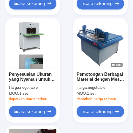
bicara sekarang
bicara sekarang
Penyesuaian Ukuran
Pemotongan Berbagai
yang Nyaman untuk
Material dengan Mesin
Berbagai Cangkang
Pengemas Otomatis
Harga:
negotiable
Harga:
negotiable
Bulat Mesin
dan Pena Pisau
MOQ:
1 set
MOQ:
1 set
Pengepakan Sudut
Berosilasi dan Pisau V
Bundar Penutup Kartu
dapatkan harga terbaru
dapatkan harga terbaru
bicara sekarang
bicara sekarang