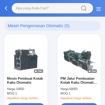
Mesin Pengemasan Otomatis
(5)
Mesin Pembuat Kotak
PM Jalur Pembuatan
Kaku Otomatis
Kotak Kaku Otomatis
30PCS/Min Produksi
Harga:
16800
Harga:
68000
Kotak Tutup Laci
MOQ:
1
MOQ:
1
Magnetik dengan PLC
dan Komponen Inti
dapatkan harga terbaru
dapatkan harga terbaru
Motor 20KW