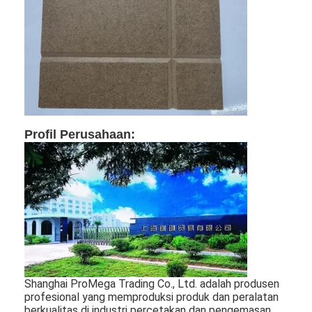
Tentang kami
Tur Pabrik
Kontrol kualitas
Hubungi kami
Profil Perusahaan:
Berita
Kasus
Laser cutting mesin
Memotong baja aturan
Shanghai ProMega Trading Co., Ltd. adalah produsen
Die Cutting Consumables
profesional yang memproduksi produk dan peralatan
berkualitas di industri percetakan dan pengemasan.