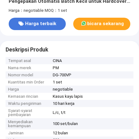
Pengepakan Otomatis Batch Kecil untuk Hardcover
dan Kotak Kaku
Harga：negotiable
MOQ：1 set
Harga terbaik
bicara sekarang
Deskripsi Produk
Tempat asal
CINA
Nama merek
PM
Nomor model
DG-700VP
Kuantitas min Order
1 set
Harga
negotiable
Kemasan rincian
Kasus kayu lapis
Waktu pengiriman
10 hari kerja
Syarat-syarat
L/c, t/t
pembayaran
Menyediakan
100 set/bulan
kemampuan
Jaminan
12 bulan