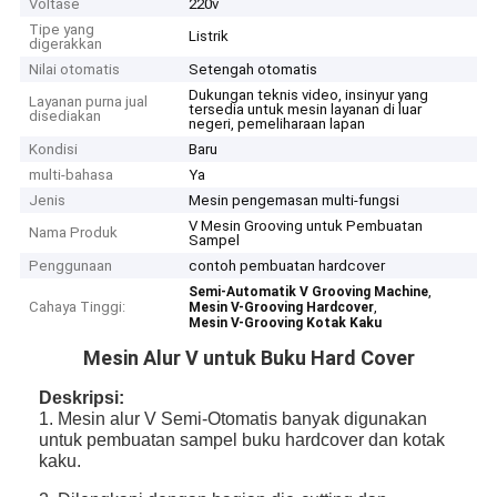
Voltase
220v
Tipe yang
Listrik
digerakkan
Nilai otomatis
Setengah otomatis
Dukungan teknis video, insinyur yang
Layanan purna jual
tersedia untuk mesin layanan di luar
disediakan
negeri, pemeliharaan lapan
Kondisi
Baru
multi-bahasa
Ya
Jenis
Mesin pengemasan multi-fungsi
V Mesin Grooving untuk Pembuatan
Nama Produk
Sampel
Penggunaan
contoh pembuatan hardcover
,
Semi-Automatik V Grooving Machine
Cahaya Tinggi:
,
Mesin V-Grooving Hardcover
Mesin V-Grooving Kotak Kaku
Mesin Alur V untuk Buku Hard Cover
Deskripsi:
1. Mesin alur V Semi-Otomatis banyak digunakan
untuk pembuatan sampel buku hardcover dan kotak
kaku.