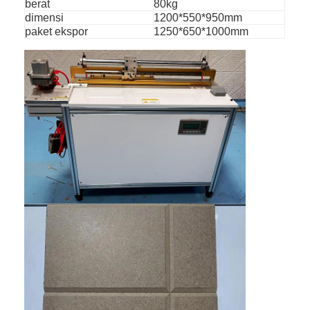
berat
80kg
dimensi
1200*550*950mm
paket ekspor
1250*650*1000mm
Rumah
Produk
Video