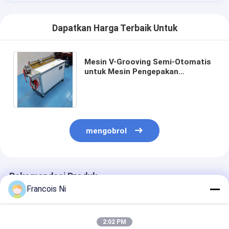
Dapatkan Harga Terbaik Untuk
Mesin V-Grooving Semi-Otomatis
untuk Mesin Pengepakan
Otomatis Batch Kecil untuk
Hardcover dan Kotak Kaku
mengobrol
Rekomendasi Produk
Francois Ni
2:02 PM