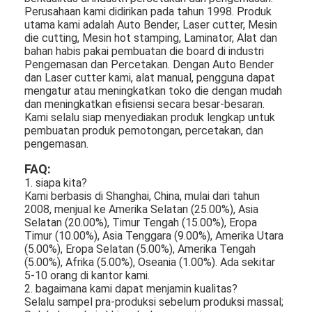
mati peralatan pemotongan
Perusahaan kami didirikan pada tahun 1998. Produk
utama kami adalah Auto Bender, Laser cutter, Mesin
die cutting, Mesin hot stamping, Laminator, Alat dan
Mesin Auto Bender
bahan habis pakai pembuatan die board di industri
Pengemasan dan Percetakan. Dengan Auto Bender
mesin laminating industri
dan Laser cutter kami, alat manual, pengguna dapat
mengatur atau meningkatkan toko die dengan mudah
Buku membuat mesin
dan meningkatkan efisiensi secara besar-besaran.
Kami selalu siap menyediakan produk lengkap untuk
pembuatan produk pemotongan, percetakan, dan
Mesin Kemasan otomatis
pengemasan.
Otomatis Mesin Percetakan
FAQ:
1. siapa kita?
Posting Tekan Peralatan
Kami berbasis di Shanghai, China, mulai dari tahun
2008, menjual ke Amerika Selatan (25.00%), Asia
Selatan (20.00%), Timur Tengah (15.00%), Eropa
Pra Tekan Peralatan
Timur (10.00%), Asia Tenggara (9.00%), Amerika Utara
(5.00%), Eropa Selatan (5.00%), Amerika Tengah
Perlengkapan lainnya
(5.00%), Afrika (5.00%), Oseania (1.00%). Ada sekitar
5-10 orang di kantor kami.
Mesin laser menandai
2. bagaimana kami dapat menjamin kualitas?
Selalu sampel pra-produksi sebelum produksi massal;