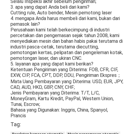
Selalu Inspeksi akhir sebelum pengiriman;
Paper Bag Forming Machine
3. apa yang dapat Anda beli dari kami?
Cutting rule, Auto bender, Mesin pemotong laser
Mesin pengemasan otomatis
4. mengapa Anda harus membeli dari kami, bukan dari
pemasok lain?
Perusahaan kami telah berkecimpung di industri
percetakan dan pengemasan sejak tahun 2008, kami
menyediakan mesin dan bahan habis pakai terutama di
industri pasca-cetak, terutama diecutting,
pemotongan kertas, pelipatan dan pengeleman kotak,
pemotongan laser, dan ukiran CNC.
5. layanan apa yang dapat kami berikan?
Ketentuan Pengiriman yang Diterima: FOB, CFR, CIF,
EXW, CIP, FCA, CPT, DDP, DDU, Pengiriman Ekspres；
Mata Uang Pembayaran yang Diterima: USD, EUR, JPY,
CAD, AUD, HKD, GBP, CNY, CHF;
Jenis Pembayaran yang Diterima: T/T, L/C,
MoneyGram, Kartu Kredit, PayPal, Western Union,
Tunai, Escrow;
Bahasa yang Digunakan: Inggris, China, Spanyol,
Prancis
Tag: