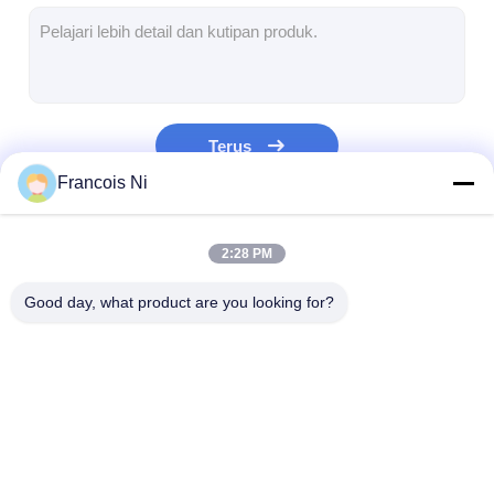
mati peralatan pemotongan
Mesin Auto Bender
mesin laminating industri
Terus
Buku membuat mesin
Francois Ni
Mesin Kemasan otomatis
Kategori Kami
2:28 PM
Otomatis Mesin Percetakan
Good day, what product are you looking for?
Posting Tekan Peralatan
Pra Tekan Peralatan
Perlengkapan lainnya
Laser cutting mesin
Memotong baja
Die Cutting
Mesin laser menandai
aturan
Consumables