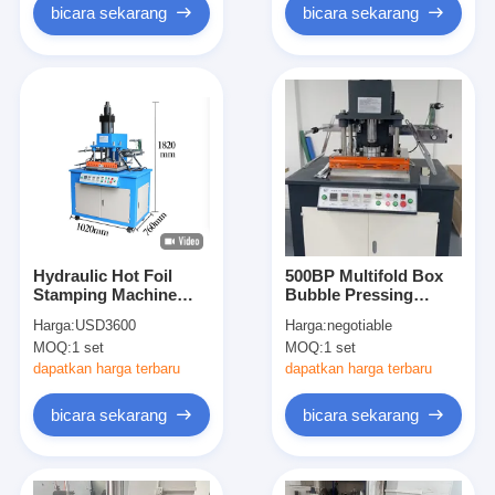
bicara sekarang
bicara sekarang
Hydraulic Hot Foil
500BP Multifold Box
Stamping Machine
Bubble Pressing
Embossing Manual
Machine Untuk
Harga:
USD3600
Harga:
negotiable
Kulit Kertas Mesin
Peralatan Pra-Press di
MOQ:
1 set
MOQ:
1 set
Kayu Mesin Pencet
Industri Kemasan dan
Panas Mesin Surat Hot
Pencetakan
dapatkan harga terbaru
dapatkan harga terbaru
Foil Stamping
bicara sekarang
bicara sekarang