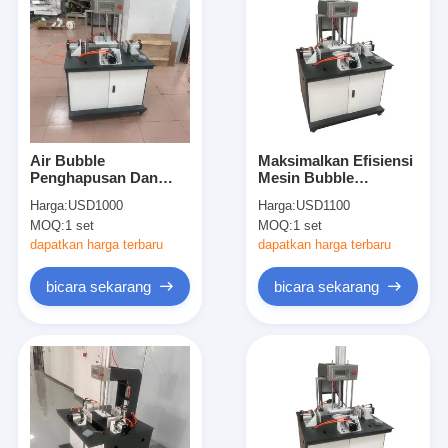
Air Bubble
Maksimalkan Efisiensi
Penghapusan Dan
Mesin Bubble
Mesin Penekan Untuk
Pressing dengan
Harga:
USD1000
Harga:
USD1100
Kotak kaku Kotak
900*1000*1600mm
MOQ:
1 set
MOQ:
1 set
Hadiah
dapatkan harga terbaru
dapatkan harga terbaru
bicara sekarang
bicara sekarang
Rumah
Produk
Video