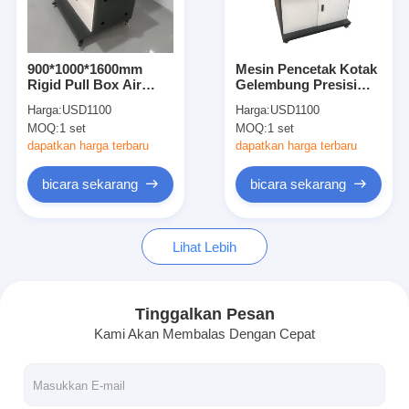
Tentang kami
Tur Pabrik
900*1000*1600mm
Mesin Pencetak Kotak
Rigid Pull Box Air
Gelembung Presisi
Kontrol kualitas
Pressing Machine
untuk Kotak
Harga:
USD1100
Harga:
USD1100
untuk membentuk
900*1000*1600mm
MOQ:
1 set
MOQ:
1 set
kertas
Hubungi kami
dapatkan harga terbaru
dapatkan harga terbaru
Berita
bicara sekarang
bicara sekarang
Kasus
Lihat Lebih
Laser cutting mesin
Tinggalkan Pesan
Kami Akan Membalas Dengan Cepat
Memotong baja aturan
Die Cutting Consumables