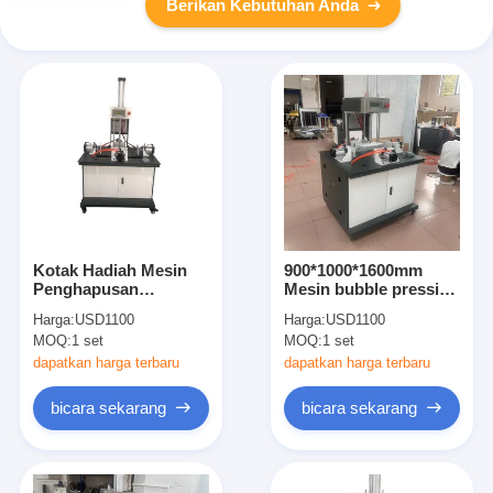
Berikan Kebutuhan Anda
Kotak Hadiah Mesin
900*1000*1600mm
Penghapusan
Mesin bubble pressing
Gelembung Udara
untuk industri
Harga:
USD1100
Harga:
USD1100
Kotak Kertas
pembuatan kertas
MOQ:
1 set
MOQ:
1 set
Peralatan Penekan
Gelembung
dapatkan harga terbaru
dapatkan harga terbaru
bicara sekarang
bicara sekarang