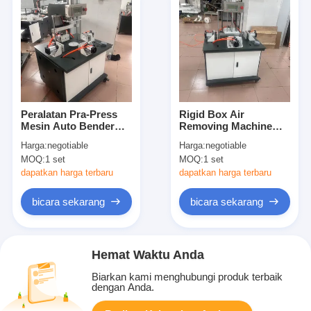
Peralatan Pra-Press
Rigid Box Air
Mesin Auto Bender
Removing Machine
Untuk Kotak kaku
Round Tube Bubble
Harga:
negotiable
Harga:
negotiable
Paper Box Air
MOQ:
1 set
MOQ:
1 set
Pressing Machine
Mesin penekan udara
dapatkan harga terbaru
dapatkan harga terbaru
bicara sekarang
bicara sekarang
Hemat Waktu Anda
Biarkan kami menghubungi produk terbaik
dengan Anda.