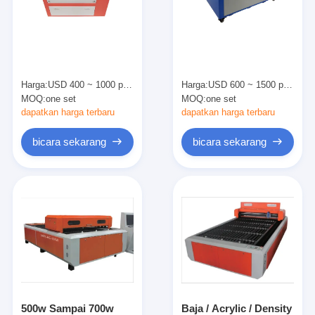
Tentang kami
Tur Pabrik
Kontrol kualitas
Harga:
USD 400 ~ 1000 per set
Harga:
USD 600 ~ 1500 per set
MOQ:
one set
MOQ:
one set
Hubungi kami
dapatkan harga terbaru
dapatkan harga terbaru
Berita
bicara sekarang
bicara sekarang
Kasus
Laser cutting mesin
Memotong baja aturan
Die Cutting Consumables
500w Sampai 700w
Baja / Acrylic / Density