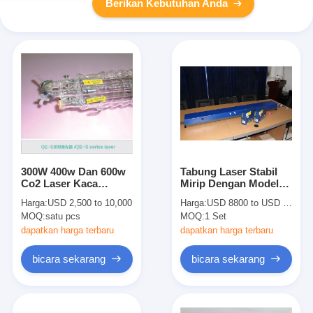
Berikan Kebutuhan Anda
300W 400w Dan 600w
Tabung Laser Stabil
Co2 Laser Kaca
Mirip Dengan Model
1900mm tube Qe-S
GSI 280W CO2
Harga:
USD 2,500 to 10,000
Harga:
USD 8800 to USD 10800
Series Untuk Domestik
Dengan Titik Sinar
MOQ:
satu pcs
MOQ:
1 Set
Laser Equipment
Dan Stabilitas Yang
Sangat Baik
dapatkan harga terbaru
dapatkan harga terbaru
bicara sekarang
bicara sekarang