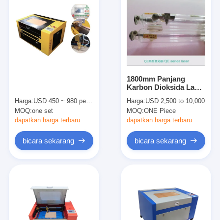
1800mm Panjang
Karbon Dioksida Laser
Kaca Tabung Untuk
Harga:
USD 450 ~ 980 per set
Harga:
USD 2,500 to 10,000
Laser Cutting Machine
MOQ:
one set
MOQ:
ONE Piece
dapatkan harga terbaru
dapatkan harga terbaru
bicara sekarang
bicara sekarang
Rumah
Produk
Video