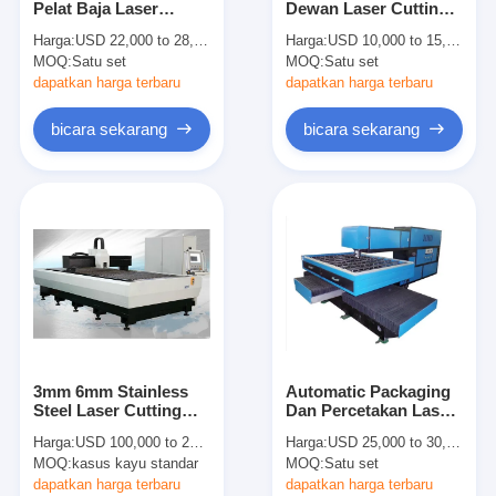
Pelat Baja Laser
Dewan Laser Cutting
mati peralatan pemotongan
Cutting Dan Mesin
Equipment Umum
Harga:
USD 22,000 to 28,000 per set
Harga:
USD 10,000 to 15,000 per set
Ukiran Untuk Papan
Versi 250w 350w
MOQ:
Mesin Auto Bender
Satu set
MOQ:
Satu set
Logam
dapatkan harga terbaru
dapatkan harga terbaru
mesin laminating industri
bicara sekarang
bicara sekarang
Buku membuat mesin
Mesin Kemasan otomatis
Otomatis Mesin Percetakan
Posting Tekan Peralatan
Pra Tekan Peralatan
3mm 6mm Stainless
Automatic Packaging
Perlengkapan lainnya
Steel Laser Cutting
Dan Percetakan Laser
Machine Cepat Cam
Mesin Cutting Untuk
Harga:
USD 100,000 to 200,000 per set
Harga:
USD 25,000 to 30,000 per set
Untuk Kerajinan
Die pembuat Dewan
Mesin laser menandai
MOQ:
kasus kayu standar
MOQ:
Satu set
Hadiah / Tube Fittings
dapatkan harga terbaru
dapatkan harga terbaru