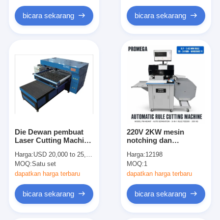
Paper Bag Forming Machine
bicara sekarang
bicara sekarang
Mesin pengemasan otomatis
Die Dewan pembuat
220V 2KW mesin
Laser Cutting Machine
notching dan
Dengan Pneumatic
memotong dengan
Harga:
USD 20,000 to 25,000 per set
Harga:
12198
belat Dan Atas Piring
kapasitas 300kg dan 1
MOQ:
Satu set
MOQ:
1
Bergulir Perangkat
tahun garansi untuk
kemasan dan
dapatkan harga terbaru
dapatkan harga terbaru
pencetakan
bicara sekarang
bicara sekarang