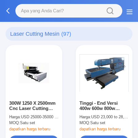
Laser Cutting Mesin
(97)
300W 1250 X 2500mm
Tinggi - End Versi
Cnc Laser Cutting
400w 600w 800w
Machine 21mm
Mesin Laser Cutting
Harga:
USD 25000-35000 Per Whole Set
Harga:
USD 23,000 to 28,000 per set
Plywood
Untuk Die pembuat
MOQ:
Satu set
MOQ:
Satu set
Dewan
dapatkan harga terbaru
dapatkan harga terbaru