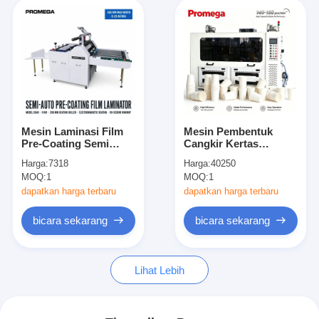
Mesin Laminasi Film
Mesin Pembentuk
Pre-Coating Semi
Cangkir Kertas
Otomatis 1000kg
Kecepatan Tinggi
Harga:
7318
Harga:
40250
3300x1200x1400mm
380V/220V dengan
MOQ:
1
MOQ:
1
Kapasitas 140-160
pcs/menit Dilapisi Lem
dapatkan harga terbaru
dapatkan harga terbaru
PE/PLA/Bio Daya
15000W
bicara sekarang
bicara sekarang
Lihat Lebih