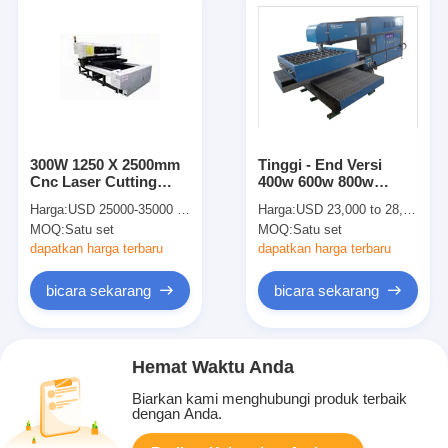
300W 1250 X 2500mm
Tinggi - End Versi
Cnc Laser Cutting
400w 600w 800w
Machine 21mm
Mesin Laser Cutting
Harga:
USD 25000-35000 Per Whole Set
Harga:
USD 23,000 to 28,000 per set
Plywood
Untuk Die pembuat
MOQ:
Satu set
MOQ:
Satu set
Dewan
dapatkan harga terbaru
dapatkan harga terbaru
bicara sekarang
bicara sekarang
Hemat Waktu Anda
Biarkan kami menghubungi produk terbaik
dengan Anda.