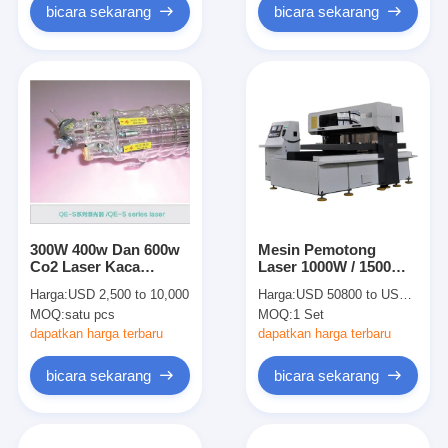
bicara sekarang
bicara sekarang
300W 400w Dan 600w
Mesin Pemotong
Co2 Laser Kaca
Laser 1000W / 1500W /
1900mm tube Qe-S
2200W Fast Flow
Harga:
USD 2,500 to 10,000
Harga:
USD 50800 to USD 75800 per set
Series Untuk Domestik
Generator Untuk
MOQ:
satu pcs
MOQ:
1 Set
Laser Equipment
Pembuatan Papan Die
dapatkan harga terbaru
dapatkan harga terbaru
bicara sekarang
bicara sekarang