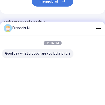
mengobrol
Rekomendasi Produk
Francois Ni
11:06 PM
Good day, what product are you looking for?
Mesin Mangkuk
MESIN PEMOTONG
Mesin Jet Air
Kertas Otomatis
LASER DIE-BOARD
Servo Terinteg
Berkecepatan Tinggi
PRESISI TINGGI
Rumah
380V/220V 180-
120pcs/menit
Harga terbaik
Harga terbaik
Harga terb
Produk
Video
Rumah
Tentang
Hubungi
Desktop
kita
kami
Site