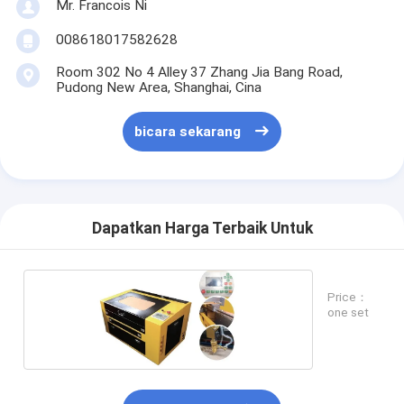
Mr. Francois Ni
008618017582628
Room 302 No 4 Alley 37 Zhang Jia Bang Road,
Pudong New Area, Shanghai, Cina
bicara sekarang
Dapatkan Harga Terbaik Untuk
Price：
one set