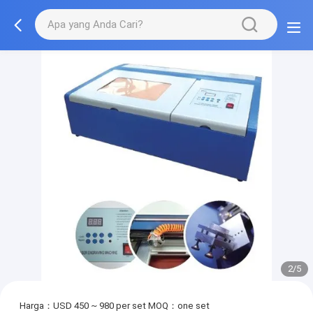
2/5
Harga：USD 450 ~ 980 per set
MOQ：one set