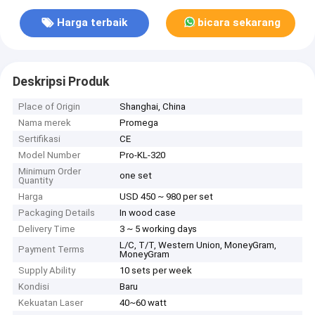
Harga terbaik
bicara sekarang
Deskripsi Produk
Place of Origin
Shanghai, China
Nama merek
Promega
Sertifikasi
CE
Model Number
Pro-KL-320
Minimum Order
one set
Quantity
Harga
USD 450 ~ 980 per set
Packaging Details
In wood case
Delivery Time
3 ~ 5 working days
L/C, T/T, Western Union, MoneyGram,
Payment Terms
MoneyGram
Supply Ability
10 sets per week
Kondisi
Baru
Kekuatan Laser
40~60 watt