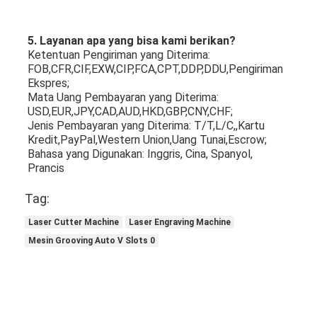
5. Layanan apa yang bisa kami berikan?
Ketentuan Pengiriman yang Diterima: 
FOB,CFR,CIF,EXW,CIP,FCA,CPT,DDP,DDU,Pengiriman 
Ekspres;
Mata Uang Pembayaran yang Diterima: 
USD,EUR,JPY,CAD,AUD,HKD,GBP,CNY,CHF;
Jenis Pembayaran yang Diterima: T/T,L/C,,Kartu 
Kredit,PayPal,Western Union,Uang Tunai,Escrow;
Bahasa yang Digunakan: Inggris, Cina, Spanyol, 
Prancis
Tag:
Laser Cutter Machine
Laser Engraving Machine
Mesin Grooving Auto V Slots 0