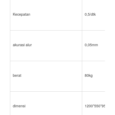
Paper Bag Forming Machine
Mesin pengemasan otomatis
Kecepatan
0,5/dtk
akurasi alur
0,05mm
berat
80kg
dimensi
1200*550*950mm