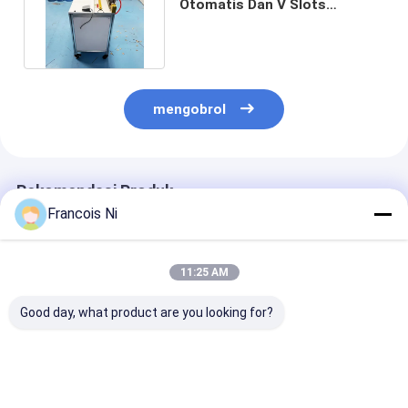
Otomatis Dan V Slots
Grooving 0,5/dtk Untuk Kotak
Kaku
mengobrol
Rekomendasi Produk
Francois Ni
11:25 AM
Good day, what product are you looking for?
Mesin Mangkuk
MESIN PEMOTONG
Mesin Jet Air
Kertas Otomatis
LASER DIE-BOARD
Servo Terinteg
Berkecepatan Tinggi
PRESISI TINGGI