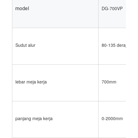
mati peralatan pemotongan
DG-700VP
model
Mesin Auto Bender
mesin laminating industri
Sudut alur
80-135 derajat
Buku membuat mesin
Mesin Kemasan otomatis
Otomatis Mesin Percetakan
lebar meja kerja
700mm
Posting Tekan Peralatan
Pra Tekan Peralatan
Perlengkapan lainnya
panjang meja kerja
0-2000mm
Mesin laser menandai