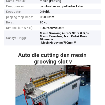
Nama Produk:
mesin grooving
Penggunaan:
pembuatan sampel kotak kaku
Kecepatan:
0,5/dtk
panjang meja kerja:
0-2000mm
Berat:
80 kg
Dimensi (L * W * H):
1200*550*950mm
,
,
Mesin Grooving Auto V Slots 0
5 / s
Mesin Pemotong Mati Kotak Kaku
Cahaya Tinggi:
Otomatis
,
Mesin Grooving 700mm V
Auto die cutting dan mesin 
grooving slot v