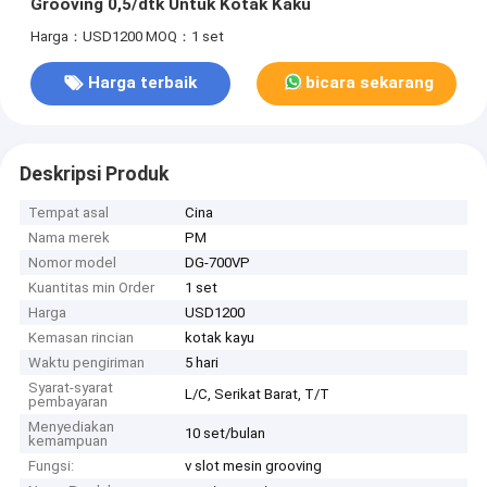
Grooving 0,5/dtk Untuk Kotak Kaku
Harga：USD1200
MOQ：1 set
Harga terbaik
bicara sekarang
Deskripsi Produk
Tempat asal
Cina
Nama merek
PM
Nomor model
DG-700VP
Kuantitas min Order
1 set
Harga
USD1200
Kemasan rincian
kotak kayu
Waktu pengiriman
5 hari
Syarat-syarat
L/C, Serikat Barat, T/T
pembayaran
Menyediakan
10 set/bulan
kemampuan
Fungsi:
v slot mesin grooving