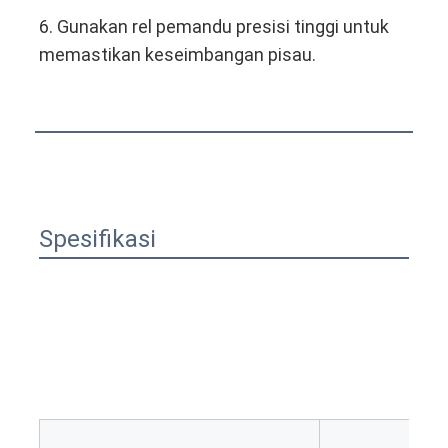
Tentang kami
6. Gunakan rel pemandu presisi tinggi untuk 
memastikan keseimbangan pisau.
Tur Pabrik
Kontrol kualitas
Hubungi kami
Berita
Spesifikasi
Kasus
Laser cutting mesin
Memotong baja aturan
Die Cutting Consumables