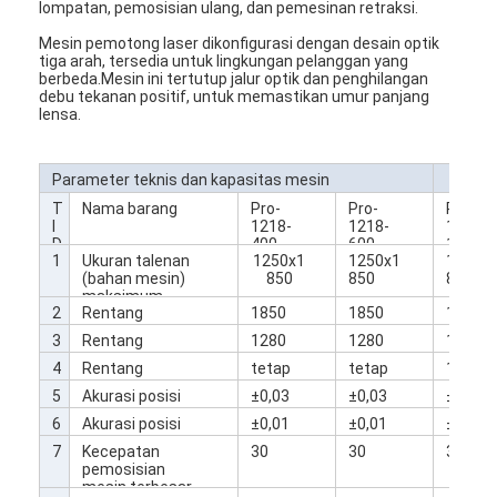
lompatan, pemosisian ulang, dan pemesinan retraksi.
Mesin pemotong laser dikonfigurasi dengan desain optik
tiga arah, tersedia untuk lingkungan pelanggan yang
berbeda.Mesin ini tertutup jalur optik dan penghilangan
debu tekanan positif, untuk memastikan umur panjang
lensa.
Parameter teknis dan kapasitas mesin
T
Nama barang
Pro-
Pro-
Pro-
I
1218-
1218-
1218-
D
400
600
1000
1
Ukuran talenan
1250x1
1250x1
1250x
A
(bahan mesin)
850
850
850
K
maksimum
.
2
Rentang
1850
1850
1850
perjalanan
3
Rentang
1280
1280
1280
sumbu X
perjalanan
4
Rentang
tetap
tetap
120
sumbu Y
perjalanan
5
Akurasi posisi
±0,03
±0,03
±0,03
sumbu Z
sumbu X dan Y
6
Akurasi posisi
±0,01
±0,01
±0,01
pengulangan
7
Kecepatan
30
30
30
sumbu X dan Y
pemosisian
mesin terbesar