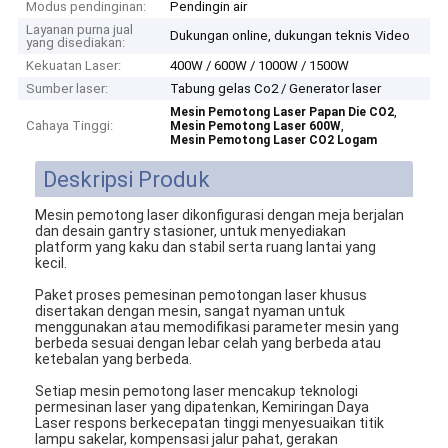
Modus pendinginan:
Pendingin air
Layanan purna jual
Dukungan online, dukungan teknis Video
yang disediakan:
Kekuatan Laser:
400W / 600W / 1000W / 1500W
Sumber laser:
Tabung gelas Co2 / Generator laser
,
Mesin Pemotong Laser Papan Die CO2
Cahaya Tinggi:
,
Mesin Pemotong Laser 600W
Mesin Pemotong Laser CO2 Logam
Deskripsi Produk
Mesin pemotong laser dikonfigurasi dengan meja berjalan
dan desain gantry stasioner, untuk menyediakan
platform yang kaku dan stabil serta ruang lantai yang
kecil.
Paket proses pemesinan pemotongan laser khusus
disertakan dengan mesin, sangat nyaman untuk
menggunakan atau memodifikasi parameter mesin yang
berbeda sesuai dengan lebar celah yang berbeda atau
ketebalan yang berbeda.
Setiap mesin pemotong laser mencakup teknologi
permesinan laser yang dipatenkan, Kemiringan Daya
Laser respons berkecepatan tinggi menyesuaikan titik
lampu sakelar, kompensasi jalur pahat, gerakan