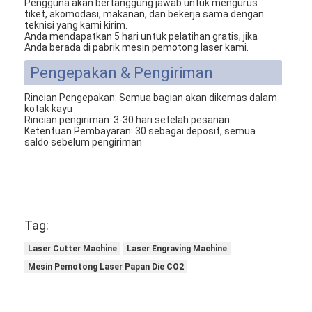
Pengguna akan bertanggung jawab untuk mengurus
mati peralatan pemotongan
tiket, akomodasi, makanan, dan bekerja sama dengan
teknisi yang kami kirim.
Anda mendapatkan 5 hari untuk pelatihan gratis, jika
Mesin Auto Bender
Anda berada di pabrik mesin pemotong laser kami.
Pengepakan & Pengiriman
mesin laminating industri
Rincian Pengepakan: Semua bagian akan dikemas dalam
Buku membuat mesin
kotak kayu
Rincian pengiriman: 3-30 hari setelah pesanan
Ketentuan Pembayaran: 30 sebagai deposit, semua
Mesin Kemasan otomatis
saldo sebelum pengiriman
Otomatis Mesin Percetakan
Posting Tekan Peralatan
Tag:
Pra Tekan Peralatan
Laser Cutter Machine
Laser Engraving Machine
Perlengkapan lainnya
Mesin Pemotong Laser Papan Die CO2
Mesin laser menandai