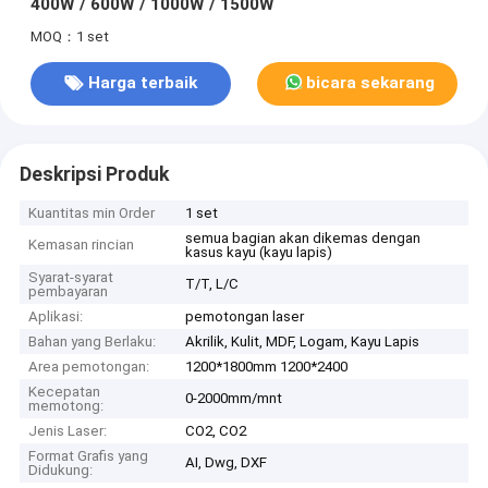
400W / 600W / 1000W / 1500W
MOQ：1 set
Harga terbaik
bicara sekarang
Deskripsi Produk
Kuantitas min Order
1 set
semua bagian akan dikemas dengan
Kemasan rincian
kasus kayu (kayu lapis)
Syarat-syarat
T/T, L/C
pembayaran
Aplikasi:
pemotongan laser
Bahan yang Berlaku:
Akrilik, Kulit, MDF, Logam, Kayu Lapis
Area pemotongan:
1200*1800mm 1200*2400
Kecepatan
0-2000mm/mnt
memotong:
Jenis Laser:
CO2, CO2
Format Grafis yang
AI, Dwg, DXF
Didukung: