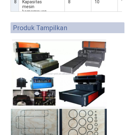
8
Kapasitas
8
10
18
mesin
kemampuan
pemotongan
Produk Tampilkan
Rumah
Produk
Video