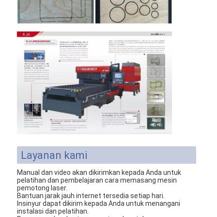
Tentang kami
Tur Pabrik
Kontrol kualitas
Hubungi kami
Berita
Kasus
Layanan kami
Laser cutting mesin
Manual dan video akan dikirimkan kepada Anda untuk
Memotong baja aturan
pelatihan dan pembelajaran cara memasang mesin
pemotong laser.
Bantuan jarak jauh internet tersedia setiap hari.
Die Cutting Consumables
Insinyur dapat dikirim kepada Anda untuk menangani
instalasi dan pelatihan.