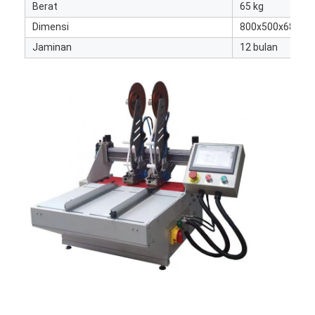
Berat
65 kg
mati peralatan pemotongan
Dimensi
800x500x680mm (
Mesin Auto Bender
Jaminan
12 bulan
mesin laminating industri
Buku membuat mesin
Mesin Kemasan otomatis
Otomatis Mesin Percetakan
Posting Tekan Peralatan
Pra Tekan Peralatan
Perlengkapan lainnya
Mesin laser menandai