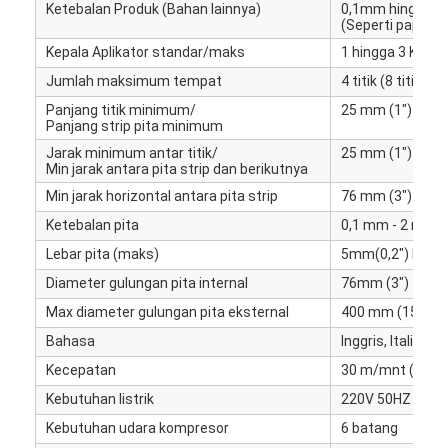
Ketebalan Produk (Bahan lainnya)
0,1mm hingga 2
Tentang kami
(Seperti papan 
Kepala Aplikator standar/maks
1 hingga 3 Kepal
Tur Pabrik
Jumlah maksimum tempat
4 titik (8 titik d
Kontrol kualitas
Panjang titik minimum/
25 mm (1")
Panjang strip pita minimum
Hubungi kami
Jarak minimum antar titik/
25 mm (1")
Min jarak antara pita strip dan berikutnya
Berita
Min jarak horizontal antara pita strip
76 mm (3") (ten
Ketebalan pita
0,1 mm - 2 mm
Kasus
Lebar pita (maks)
5mm(0,2") hing
Diameter gulungan pita internal
76mm (3")
Max diameter gulungan pita eksternal
400 mm (15,75")
Laser cutting mesin
Bahasa
Inggris, Italia, 
Kecepatan
30 m/mnt (100 k
Memotong baja aturan
Kebutuhan listrik
220V 50HZ /110
Die Cutting Consumables
Kebutuhan udara kompresor
6 batang