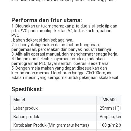
Performa dan fitur utama:
1, Digunakan untuk menerapkan pita dua sisi, selotip dan 
pita PVC pada amplop, kertas A4, kotak karton, bahan 
PVC
, bahan dekorasi dan sebagainya.
2, Ini banyak digunakan dalam bahan bangunan, 
pengemasan, percetakan dan banyak industri lainnya
3, Alih-alih operasi manual, dan menghemat tenaga kerja.
4, Ringan dan fleksibel, nyaman untuk dipindahkan, 
pemrograman PLC, layar sentuh, operasi sederhana.
5, Dengan meja makan yang dapat disesuaikan dan 
kemampuan memuat lembaran hingga 70x100cm, ini 
adalah mesin yang sempurna untuk pekerjaan skala kecil.
Spesifikasi:
Rumah
Model
TMB 500
Lebar produk
25mm (1") hing
Produk
Bahan produk
Amplop, kertas A4
Video
Ketebalan Produk (Min gramatur kertas)
100 g/m2 (untuk