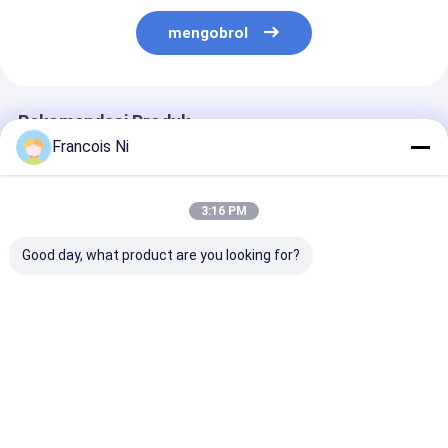
mengobrol
Rekomendasi Produk
Francois Ni
3:16 PM
Good day, what product are you looking for?
Mesin Mangkuk
MESIN PEMOTONG
Mesin Jet Air
Kertas Otomatis
LASER DIE-BOARD
Servo Terinteg
Berkecepatan Tinggi
PRESISI TINGGI
380V/220V 180-
120pcs/menit
Harga terbaik
Harga terbaik
Harga terb