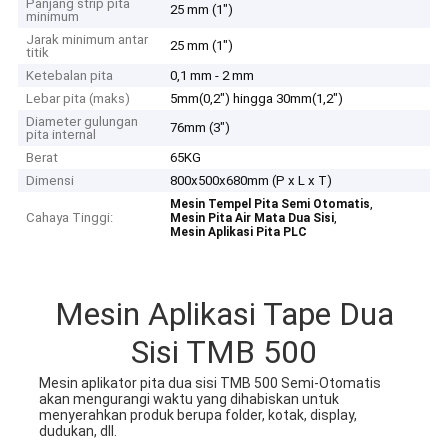
Panjang strip pita
25 mm (1")
minimum
Jarak minimum antar
25 mm (1")
titik
Ketebalan pita
0,1 mm - 2 mm
Lebar pita (maks)
5mm(0,2") hingga 30mm(1,2")
Diameter gulungan
76mm (3")
pita internal
Berat
65KG
Dimensi
800x500x680mm (P x L x T)
,
Mesin Tempel Pita Semi Otomatis
Cahaya Tinggi:
,
Mesin Pita Air Mata Dua Sisi
Mesin Aplikasi Pita PLC
Mesin Aplikasi Tape Dua
Sisi TMB 500
Mesin aplikator pita dua sisi TMB 500 Semi-Otomatis 
akan mengurangi waktu yang dihabiskan untuk 
menyerahkan produk berupa folder, kotak, display, 
dudukan, dll.