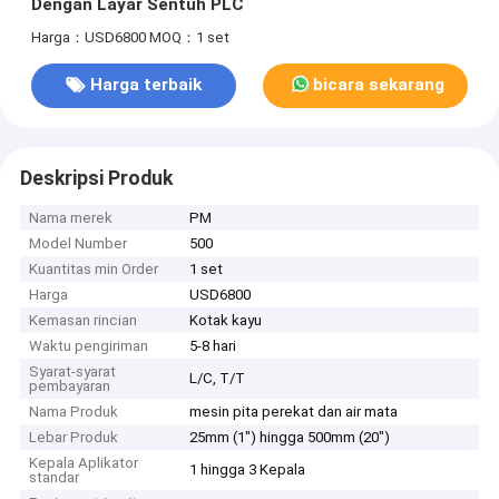
Dengan Layar Sentuh PLC
Harga：USD6800
MOQ：1 set
Harga terbaik
bicara sekarang
Deskripsi Produk
Nama merek
PM
Model Number
500
Kuantitas min Order
1 set
Harga
USD6800
Kemasan rincian
Kotak kayu
Waktu pengiriman
5-8 hari
Syarat-syarat
L/C, T/T
pembayaran
Nama Produk
mesin pita perekat dan air mata
Lebar Produk
25mm (1") hingga 500mm (20")
Kepala Aplikator
1 hingga 3 Kepala
standar