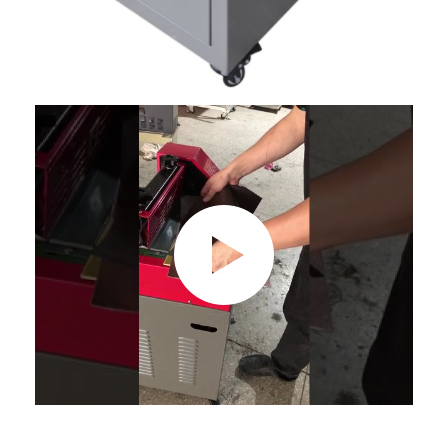
Tentang kami
Tur Pabrik
Kontrol kualitas
Hubungi kami
Berita
Kasus
Laser cutting mesin
Memotong baja aturan
Die Cutting Consumables