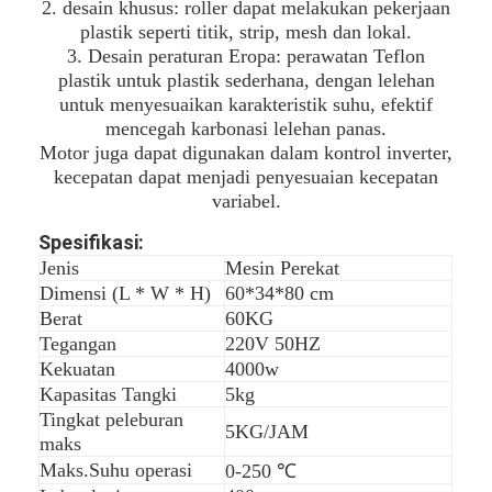
2. desain khusus: roller dapat melakukan pekerjaan
plastik seperti titik, strip, mesh dan lokal.
3. Desain peraturan Eropa: perawatan Teflon
plastik untuk plastik sederhana, dengan lelehan
untuk menyesuaikan karakteristik suhu, efektif
mencegah karbonasi lelehan panas.
Motor juga dapat digunakan dalam kontrol inverter,
kecepatan dapat menjadi penyesuaian kecepatan
variabel.
Spesifikasi:
Jenis
Mesin Perekat
Dimensi (L * W * H)
60*34*80 cm
Berat
60KG
Tegangan
220V 50HZ
Kekuatan
4000w
Kapasitas Tangki
5kg
Tingkat peleburan
5KG/JAM
maks
Maks.Suhu operasi
0-250 ℃