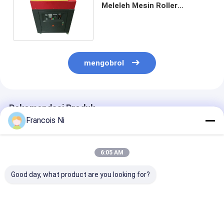
Meleleh Mesin Roller
Aplikator Lem Lebar
Disesuaikan
mengobrol
Rekomendasi Produk
Francois Ni
6:05 AM
Good day, what product are you looking for?
Mesin Mangkuk
MESIN PEMOTONG
Mesin Jet Air
Kertas Otomatis
LASER DIE-BOARD
Servo Terinteg
Berkecepatan Tinggi
PRESISI TINGGI