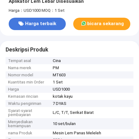
Aplikator Lem Lebar Disesuaikan
Harga：USD1000
MOQ：1 Set
Harga terbaik
bicara sekarang
Deskripsi Produk
Tempat asal
Cina
Nama merek
PM
Nomor model
MT603
Kuantitas min Order
1 Set
Harga
USD1000
Kemasan rincian
kotak kayu
Waktu pengiriman
7 DYAS
Syarat-syarat
L/C, T/T, Serikat Barat
pembayaran
Menyediakan
10 set/bulan
kemampuan
nama Produk
Mesin Lem Panas Meleleh