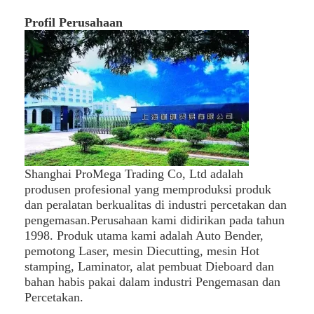
mati peralatan pemotongan
Profil Perusahaan
Mesin Auto Bender
mesin laminating industri
Buku membuat mesin
Mesin Kemasan otomatis
Otomatis Mesin Percetakan
Shanghai ProMega Trading Co, Ltd adalah
produsen profesional yang memproduksi produk
Posting Tekan Peralatan
dan peralatan berkualitas di industri percetakan dan
pengemasan.Perusahaan kami didirikan pada tahun
Pra Tekan Peralatan
1998. Produk utama kami adalah Auto Bender,
pemotong Laser, mesin Diecutting, mesin Hot
Perlengkapan lainnya
stamping, Laminator, alat pembuat Dieboard dan
bahan habis pakai dalam industri Pengemasan dan
Mesin laser menandai
Percetakan.