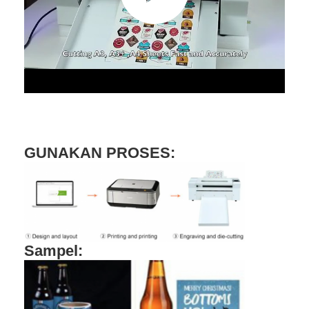
Tentang kami
Tur Pabrik
Kontrol kualitas
Hubungi kami
Berita
GUNAKAN PROSES:
Kasus
Laser cutting mesin
Sampel:
Memotong baja aturan
Die Cutting Consumables