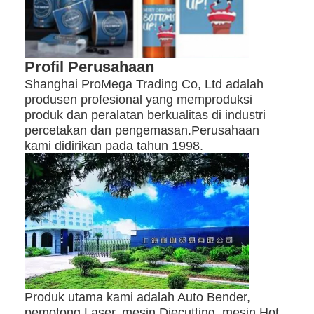
mati peralatan pemotongan
Mesin Auto Bender
Profil Perusahaan
mesin laminating industri
Shanghai ProMega Trading Co, Ltd adalah
produsen profesional yang memproduksi
Buku membuat mesin
produk dan peralatan berkualitas di industri
percetakan dan pengemasan.Perusahaan
Mesin Kemasan otomatis
kami didirikan pada tahun 1998.
Otomatis Mesin Percetakan
Posting Tekan Peralatan
Pra Tekan Peralatan
Perlengkapan lainnya
Mesin laser menandai
Produk utama kami adalah Auto Bender,
pemotong Laser, mesin Diecutting, mesin Hot