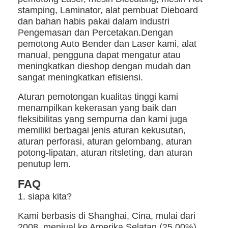
Paper Bag Forming Machine
stamping, Laminator, alat pembuat Dieboard
dan bahan habis pakai dalam industri
Mesin pengemasan otomatis
Pengemasan dan Percetakan.Dengan
pemotong Auto Bender dan Laser kami, alat
manual, pengguna dapat mengatur atau
meningkatkan dieshop dengan mudah dan
sangat meningkatkan efisiensi.
Aturan pemotongan kualitas tinggi kami
menampilkan kekerasan yang baik dan
fleksibilitas yang sempurna dan kami juga
memiliki berbagai jenis aturan kekusutan,
aturan perforasi, aturan gelombang, aturan
potong-lipatan, aturan ritsleting, dan aturan
penutup lem.
FAQ
1. siapa kita?
Kami berbasis di Shanghai, Cina, mulai dari
2008, menjual ke Amerika Selatan (25,00%),