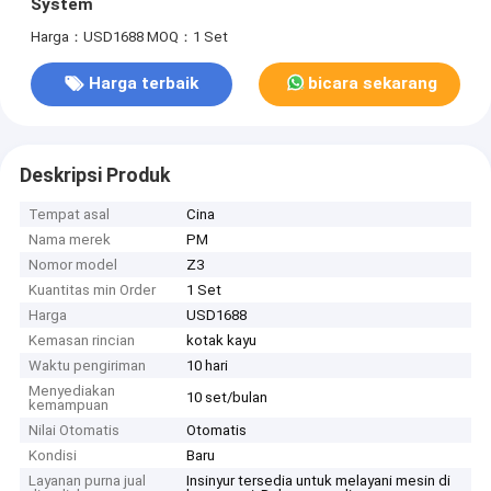
System
Harga：USD1688
MOQ：1 Set
Harga terbaik
bicara sekarang
Deskripsi Produk
Tempat asal
Cina
Nama merek
PM
Nomor model
Z3
Kuantitas min Order
1 Set
Harga
USD1688
Kemasan rincian
kotak kayu
Waktu pengiriman
10 hari
Menyediakan
10 set/bulan
kemampuan
Nilai Otomatis
Otomatis
Kondisi
Baru
Layanan purna jual
Insinyur tersedia untuk melayani mesin di