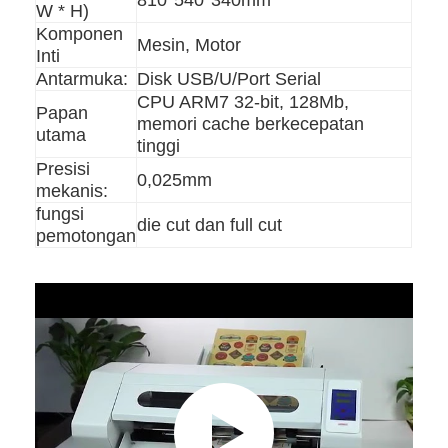
W * H)
Komponen
Mesin, Motor
Inti
Antarmuka:
Disk USB/U/Port Serial
CPU ARM7 32-bit, 128Mb,
Papan
memori cache berkecepatan
utama
tinggi
Presisi
0,025mm
mekanis:
fungsi
die cut dan full cut
pemotongan
Rumah
Produk
Video