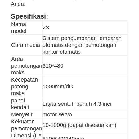
Anda.
Spesifikasi:
Nama
Z3
model
Sistem pengumpanan lembaran
Cara media
otomatis dengan pemotongan
kontur otomatis
Area
pemotongan
310*480
maks
Kecepatan
potong
1000mm/dtk
maks
panel
Layar sentuh penuh 4,3 inci
kendali
Menyetir
motor servo
Kekuatan
10-1000g (dapat disesuaikan)
pemotongan
Dimensi (L *
810*540*340mm