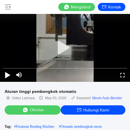
Mengobrol
Kontak
Aturan tinggi pembengkok otomatis
Video Lainnya
May 03, 2020
Keyword:
Mesin Auto Bender
Obrolan
Hubungi Kami
Tag:
#
Peraturan Bending Machine
#
Otomatis membungkuk mesin