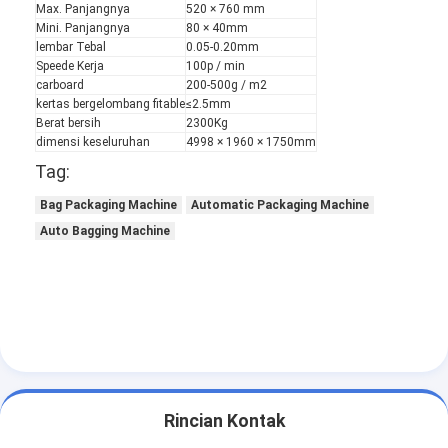
Max. Panjangnya
520 × 760 mm
Mini. Panjangnya
80 × 40mm
lembar Tebal
0.05-0.20mm
Speede Kerja
100p / min
carboard
200-500g / m2
kertas bergelombang fitable
≤2.5mm
Berat bersih
2300Kg
dimensi keseluruhan
4998 × 1960 × 1750mm
Tag:
Bag Packaging Machine
Automatic Packaging Machine
Auto Bagging Machine
Rumah
Produk
Rincian Kontak
Video