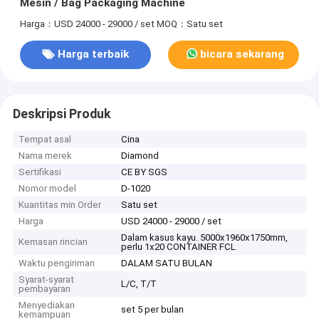
Mesin / Bag Packaging Machine
Harga：USD 24000 - 29000 / set
MOQ：Satu set
Harga terbaik
bicara sekarang
Deskripsi Produk
Tempat asal
Cina
Nama merek
Diamond
Sertifikasi
CE BY SGS
Nomor model
D-1020
Kuantitas min Order
Satu set
Harga
USD 24000 - 29000 / set
Dalam kasus kayu. 5000x1960x1750mm,
Kemasan rincian
perlu 1x20 CONTAINER FCL
Waktu pengiriman
DALAM SATU BULAN
Syarat-syarat
L/C, T/T
pembayaran
Menyediakan
set 5 per bulan
kemampuan