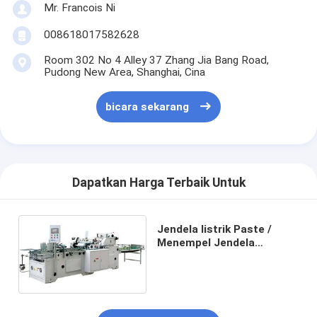
Mr. Francois Ni
Tentang kami
008618017582628
Tur Pabrik
Room 302 No 4 Alley 37 Zhang Jia Bang Road,
Pudong New Area, Shanghai, Cina
Kontrol kualitas
bicara sekarang
Hubungi kami
Berita
Kasus
Dapatkan Harga Terbaik Untuk
Jendela listrik Paste /
Laser cutting mesin
Menempel Jendela
Patching Mesin / Bag
Memotong baja aturan
Packaging Machine
Die Cutting Consumables