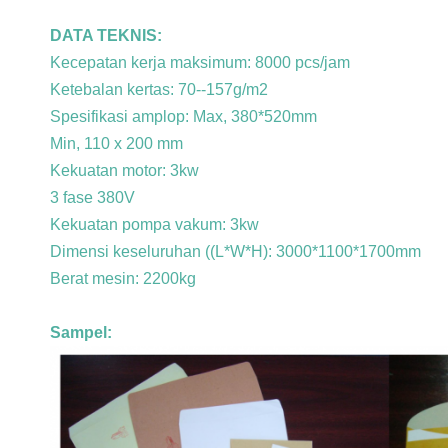
DATA TEKNIS:
Kecepatan kerja maksimum: 8000 pcs/jam
Ketebalan kertas: 70--157g/m2
Spesifikasi amplop: Max, 380*520mm
Min, 110 x 200 mm
Kekuatan motor: 3kw
3 fase 380V
Kekuatan pompa vakum: 3kw
Dimensi keseluruhan ((L*W*H): 3000*1100*1700mm
Berat mesin: 2200kg
Sampel: