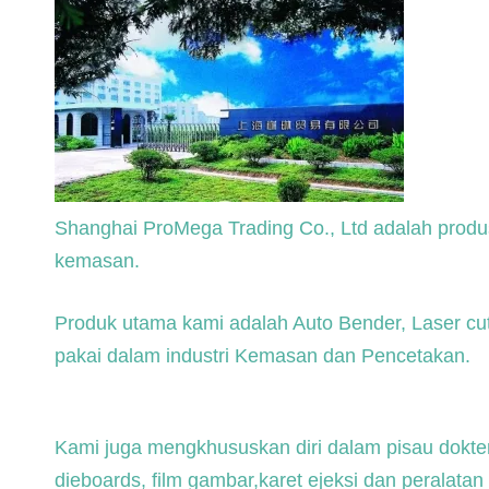
Shanghai ProMega Trading Co., Ltd adalah produs
kemasan.
Produk utama kami adalah Auto Bender, Laser cut
pakai dalam industri Kemasan dan Pencetakan.
Kami juga mengkhususkan diri dalam pisau dokter, 
dieboards, film gambar,karet ejeksi dan peralata