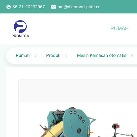
86-21-20232967
pm@diamond-print.cn
RUMAH
Rumah
Produk
Mesin Kemasan otomatis