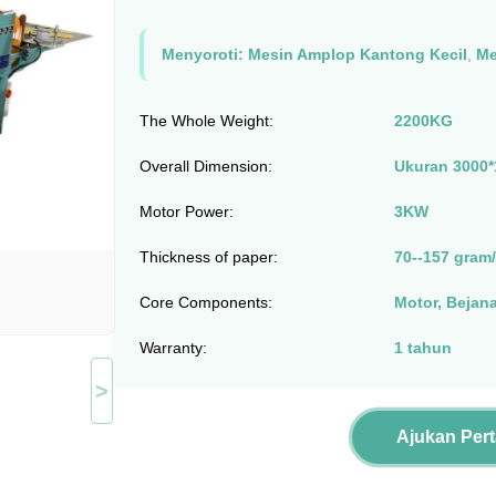
Menyoroti:
Mesin Amplop Kantong Kecil
,
Me
The Whole Weight:
2200KG
Overall Dimension:
Ukuran 3000
Motor Power:
3KW
Thickness of paper:
70--157 gram
Core Components:
Motor, Bejan
Warranty:
1 tahun
>
Ajukan Per