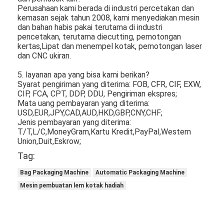
Paper Bag Forming Machine
Perusahaan kami berada di industri percetakan dan
kemasan sejak tahun 2008, kami menyediakan mesin
Mesin pengemasan otomatis
dan bahan habis pakai terutama di industri
pencetakan, terutama diecutting, pemotongan
kertas,Lipat dan menempel kotak, pemotongan laser
dan CNC ukiran.
5. layanan apa yang bisa kami berikan?
Syarat pengiriman yang diterima: FOB, CFR, CIF, EXW,
CIP, FCA, CPT, DDP, DDU, Pengiriman ekspres;
Mata uang pembayaran yang diterima:
USD,EUR,JPY,CAD,AUD,HKD,GBP,CNY,CHF;
Jenis pembayaran yang diterima:
T/T,L/C,MoneyGram,Kartu Kredit,PayPal,Western
Union,Duit,Eskrow;
Tag:
Bag Packaging Machine
Automatic Packaging Machine
Mesin pembuatan lem kotak hadiah