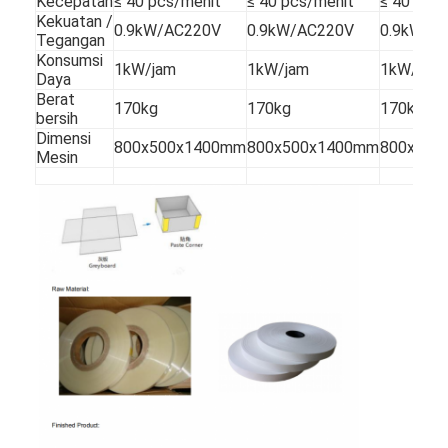
Kecepatan
≤ 40 pcs/menit
≤ 40 pcs/menit
≤ 40 pcs
Kekuatan /
0.9kW/AC220V
0.9kW/AC220V
0.9kW/A
Tegangan
Konsumsi
1kW/jam
1kW/jam
1kW/jam
Daya
Berat
170kg
170kg
170kg
bersih
Dimensi
800x500x1400mm
800x500x1400mm
800x500
Mesin