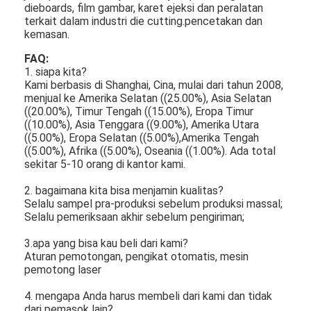
dieboards, film gambar, karet ejeksi dan peralatan
mati peralatan pemotongan
terkait dalam industri die cutting.pencetakan dan
kemasan.
Mesin Auto Bender
FAQ:
mesin laminating industri
1. siapa kita?
Kami berbasis di Shanghai, Cina, mulai dari tahun 2008,
menjual ke Amerika Selatan ((25.00%), Asia Selatan
Buku membuat mesin
((20.00%), Timur Tengah ((15.00%), Eropa Timur
((10.00%), Asia Tenggara ((9.00%), Amerika Utara
Mesin Kemasan otomatis
((5.00%), Eropa Selatan ((5.00%),Amerika Tengah
((5.00%), Afrika ((5.00%), Oseania ((1.00%). Ada total
Otomatis Mesin Percetakan
sekitar 5-10 orang di kantor kami.
2. bagaimana kita bisa menjamin kualitas?
Posting Tekan Peralatan
Selalu sampel pra-produksi sebelum produksi massal;
Selalu pemeriksaan akhir sebelum pengiriman;
Pra Tekan Peralatan
3.apa yang bisa kau beli dari kami?
Perlengkapan lainnya
Aturan pemotongan, pengikat otomatis, mesin
pemotong laser
Mesin laser menandai
4. mengapa Anda harus membeli dari kami dan tidak
dari pemasok lain?