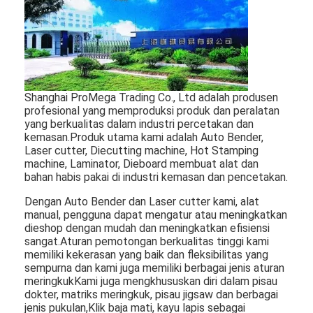
Tentang kami
Tur Pabrik
Kontrol kualitas
Shanghai ProMega Trading Co., Ltd adalah produsen
Hubungi kami
profesional yang memproduksi produk dan peralatan
yang berkualitas dalam industri percetakan dan
Berita
kemasan.Produk utama kami adalah Auto Bender,
Laser cutter, Diecutting machine, Hot Stamping
machine, Laminator, Dieboard membuat alat dan
Kasus
bahan habis pakai di industri kemasan dan pencetakan.
Dengan Auto Bender dan Laser cutter kami, alat
manual, pengguna dapat mengatur atau meningkatkan
dieshop dengan mudah dan meningkatkan efisiensi
Laser cutting mesin
sangat.Aturan pemotongan berkualitas tinggi kami
memiliki kekerasan yang baik dan fleksibilitas yang
Memotong baja aturan
sempurna dan kami juga memiliki berbagai jenis aturan
meringkukKami juga mengkhususkan diri dalam pisau
Die Cutting Consumables
dokter, matriks meringkuk, pisau jigsaw dan berbagai
jenis pukulan,Klik baja mati, kayu lapis sebagai