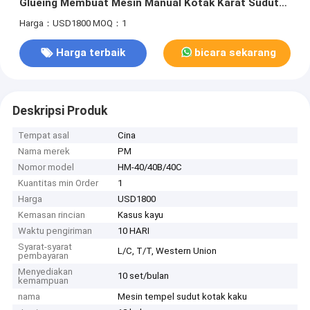
Glueing Membuat Mesin Manual Kotak Karat Sudut
Mesin Paste
Harga：USD1800
MOQ：1
Harga terbaik
bicara sekarang
Deskripsi Produk
Tempat asal
Cina
Nama merek
PM
Nomor model
HM-40/40B/40C
Kuantitas min Order
1
Harga
USD1800
Kemasan rincian
Kasus kayu
Waktu pengiriman
10 HARI
Syarat-syarat
L/C, T/T, Western Union
pembayaran
Menyediakan
10 set/bulan
kemampuan
nama
Mesin tempel sudut kotak kaku