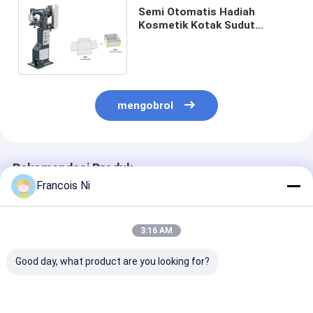
Semi Otomatis Hadiah
Kosmetik Kotak Sudut
Glueing Membuat Mesin
Manual Kotak Karat Sudut
Mesin Paste
mengobrol
Rekomendasi Produk
Francois Ni
3:16 AM
Good day, what product are you looking for?
Mesin pengemasan
WFD-100 High-speed
Mesin pencam