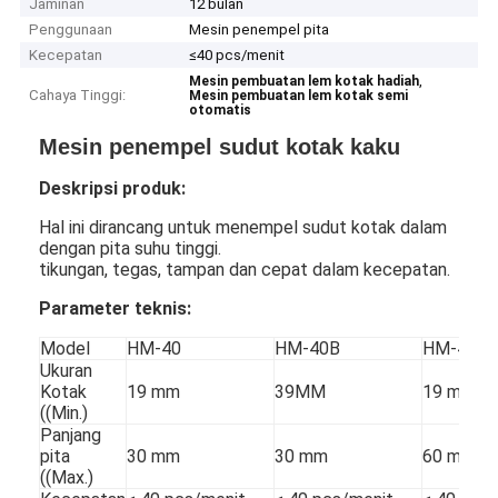
Jaminan
12 bulan
Penggunaan
Mesin penempel pita
Kecepatan
≤40 pcs/menit
,
Mesin pembuatan lem kotak hadiah
Cahaya Tinggi:
Mesin pembuatan lem kotak semi
otomatis
Mesin penempel sudut kotak kaku
Deskripsi produk:
Hal ini dirancang untuk menempel sudut kotak dalam
dengan pita suhu tinggi.
tikungan, tegas, tampan dan cepat dalam kecepatan.
Parameter teknis:
Model
HM-40
HM-40B
HM-40C
Ukuran
Kotak
19 mm
39MM
19 mm
((Min.)
Panjang
pita
30 mm
30 mm
60 mm
((Max.)