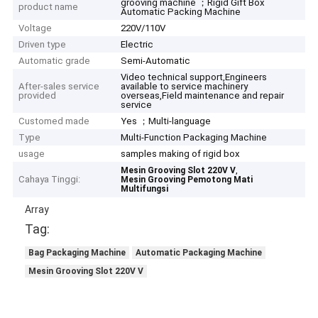
grooving machine ；Rigid Gift Box
product name
Automatic Packing Machine
Voltage
220V/110V
Driven type
Electric
Automatic grade
Semi-Automatic
Video technical support,Engineers
After-sales service
available to service machinery
provided
overseas,Field maintenance and repair
service
Customed made
Yes ；Multi-language
Type
Multi-Function Packaging Machine
usage
samples making of rigid box
,
Mesin Grooving Slot 220V V
Cahaya Tinggi:
Mesin Grooving Pemotong Mati
Multifungsi
Array
Tag:
Bag Packaging Machine
Automatic Packaging Machine
Mesin Grooving Slot 220V V