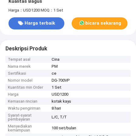
Kualitas Bagus
Harga：USD1200
MOQ：1 Set
Harga terbaik
bicara sekarang
Deskripsi Produk
Tempat asal
Cina
Nama merek
PM
Sertifikasi
ce
Nomor model
DG-700VP
Kuantitas min Order
1 Set
Harga
USD1200
Kemasan rincian
kotak kayu
Waktu pengiriman
8 hari
Syarat-syarat
L/C, T/T
pembayaran
Menyediakan
100 set/bulan
kemampuan