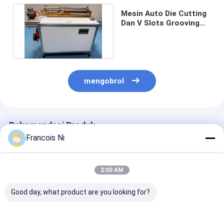
Mesin Auto Die Cutting
Dan V Slots Grooving
Dengan Kualitas Bagus
mengobrol
Rekomendasi Produk
Francois Ni
Rumah
2:00 AM
Produk
Good day, what product are you looking for?
Video
Mesin pengemasan
WFD-100 High-speed
Mesin pencam