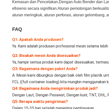
Kemasan dan Pencetakan.Dengan Auto Bender dan Laser
efisiensi secara signifikan.Aturan pemotongan berkualit
aturan meringkuk, aturan perforasi, aturan gelombang, atu
FAQ
Q1: Apakah Anda produsen?
Ya. Kami adalah produsen profesional mesin selama lebih 
Q2: Bisakah mesin Anda disesuaikan?
Ya, hampir semua produk kami dapat disesuaikan, termasu
Q3: Bagaimana dengan paket Anda?
A: Mesin kami dibungkus dengan baik oleh film plastik u
FCL ((full container loading) kita mungkin menggunakan k
Q4: Bagaimana Anda mengirimkan produk jadi?
Dengan Laut, Dengan Pesawat, Dengan kurir, TNT, DHL, F
Q5: Berapa waktu pengiriman?
Dalam 15-35 hari setelah menerima pembayaran