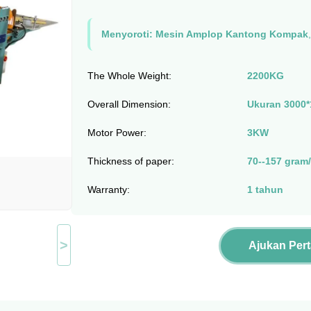
Menyoroti:
Mesin Amplop Kantong Kompak
The Whole Weight:
2200KG
Overall Dimension:
Ukuran 3000
Motor Power:
3KW
Thickness of paper:
70--157 gram
Warranty:
1 tahun
>
Ajukan Per