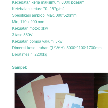
Kecepatan kerja maksimum: 8000 pcs/jam
Ketebalan kertas: 70--157g/m2
Spesifikasi amplop: Max, 380*520mm
Min, 110 x 200 mm
Kekuatan motor: 3kw
3 fase 380V
Kekuatan pompa vakum: 3kw
Dimensi keseluruhan ((L*W*H): 3000*1100*1700mm
Berat mesin: 2200kg
Sampel: