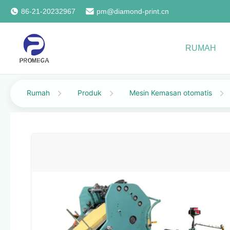
86-21-20232967
pm@diamond-print.cn
RUMAH
Rumah
Produk
Mesin Kemasan otomatis