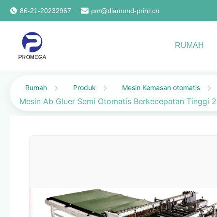
86-21-20232967
pm@diamond-print.cn
RUMAH
Rumah
Produk
Mesin Kemasan otomatis
Mesin Ab Gluer Semi Otomatis Berkecepatan Tingg