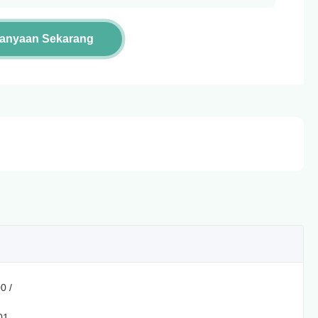
tanyaan Sekarang
0 /
01