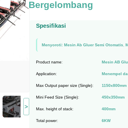
Bergelombang
Spesifikasi
Menyoroti:
Mesin Ab Gluer Semi Otomatis
,
M
Product name:
Mesin AB Glu
Application:
Menempel da
Max Output paper size (Single):
1150x800mm
Mini Feed Size (Single):
450x350mm
>
Max. height of stack:
400mm
Total power:
6KW