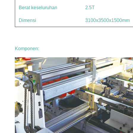
Berat keseluruhan
2.5T
Dimensi
3100x3500x1500mm
Komponen: