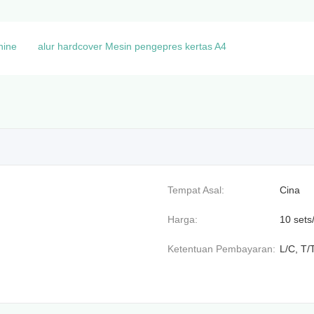
hine
alur hardcover Mesin pengepres kertas A4
Tempat Asal:
Cina
Harga:
10 sets
Ketentuan Pembayaran:
L/C, T/