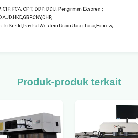
W, CIP, FCA, CPT, DDP, DDU, Pengiriman Ekspres；
D,AUD,HKD,GBP,CNY,CHF;
rtu Kredit,PayPal,Western Union,Uang Tunai,Escrow;
Produk-produk terkait