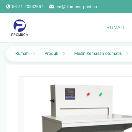
86-21-20232967
pm@diamond-print.cn
RUMAH
Rumah
Produk
Mesin Kemasan otomatis