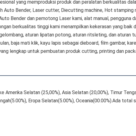
esional yang memproduksi produk dan peralatan berkualitas dal
h Auto Bender, Laser cutter, Diecutting machine, Hot stamping 
 Auto Bender dan pemotong Laser kami, alat manual, pengguna 
an berkualitas tinggi kami menampilkan kekerasan yang baik dan
 gelombang, aturan lipatan potong, aturan ritsleting, dan aturan 
lan, baja mati klik, kayu lapis sebagai dieboard, film gambar, kare
ang lengkap untuk pembuatan produk cutting, printing dan pack
l ke Amerika Selatan (25,00%), Asia Selatan (20,00%), Timur Teng
engah(5.00%), Eropa Selatan(5.00%), Oceania(00.00%).Ada total se