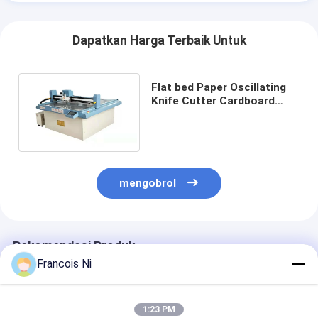
Dapatkan Harga Terbaik Untuk
Flat bed Paper Oscillating
Knife Cutter Cardboard
Carton Box Sample Maker
Mesin pemotong
mengobrol
Rekomendasi Produk
Francois Ni
1:23 PM