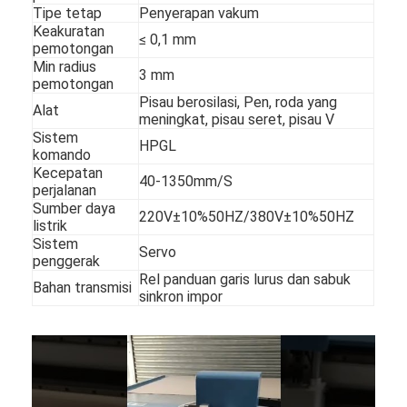
Tipe tetap
Penyerapan vakum
Tentang kami
Keakuratan
≤ 0,1 mm
pemotongan
Tur Pabrik
Min radius
3 mm
pemotongan
Kontrol kualitas
Pisau berosilasi, Pen, roda yang
Alat
meningkat, pisau seret, pisau V
Sistem
Hubungi kami
HPGL
komando
Kecepatan
Berita
40-1350mm/S
perjalanan
Sumber daya
220V±10%50HZ/380V±10%50HZ
Kasus
listrik
Sistem
Servo
penggerak
Rel panduan garis lurus dan sabuk
Bahan transmisi
sinkron impor
Laser cutting mesin
Memotong baja aturan
Die Cutting Consumables