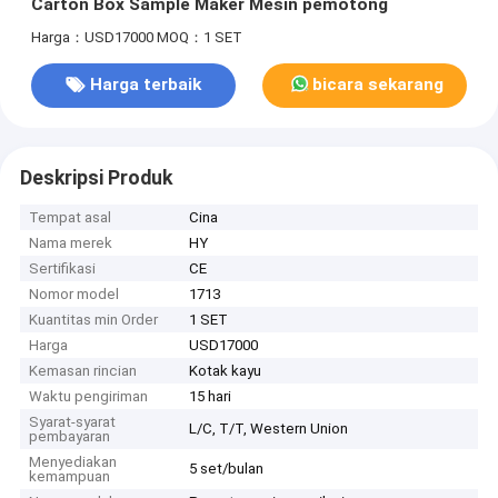
Carton Box Sample Maker Mesin pemotong
Harga：USD17000
MOQ：1 SET
Harga terbaik
bicara sekarang
Deskripsi Produk
Tempat asal
Cina
Nama merek
HY
Sertifikasi
CE
Nomor model
1713
Kuantitas min Order
1 SET
Harga
USD17000
Kemasan rincian
Kotak kayu
Waktu pengiriman
15 hari
Syarat-syarat
L/C, T/T, Western Union
pembayaran
Menyediakan
5 set/bulan
kemampuan