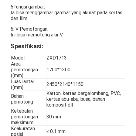
5Fungsi gambar:
Ia bisa menggambar gambar yang akurat pada kertas
dan film.
6. V Pemotongan:
Ini bisa memotong alur V
Spesifikasi:
Model
ZXD1713
Area
pemotongan
1700*1300
((mm)
Luas lantai
2450*2140*1150
((mm)
Karton, kertas bergelombang, PVC,
Bahan
kertas abu-abu, busa, bahan
Rumah
pemotong
komposit dll
Ketebalan
Produk
pemotongan
30 mm
maksimum
Keakuratan
Video
≤ 0,1 mm
posisi