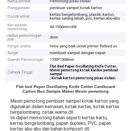
Nama produk
Pemotong pisau osilasi
Penggunaan
pembuat sampel kotak karton
kertas bergelombang, plastik, karton,
Cocok untuk
kertas sarang lebah, pvc, kertas abu-abu
Kecepatan
40-1500mm/dtk
memotong
radius pemotongan
3mm
min
Fungsi utama
mitra yang baik untuk printer flatbed uv
fungsi
membuat sampel dengan cepat
Daerah Pemotongan
1700*1300mm
,
Flat Bed Paper Oscillating Knife Cutter
Mesin pemotong kotak kardus pembuat
Cahaya Tinggi:
sampel
,
Kotak karton pemotong pisau osilasi
Flat bed Paper Oscillating Knife Cutter Cardboard
Carton Box Sample Maker Mesin pemotong
Mesin pemotong pembuat sampel kotak karton yang
digunakan dalam kemasan, kotak kertas, kotak kertas
bergelombang, cetak warna dll.
Ini dapat memotong bahan seperti kertas kartu,
kertas bergelombang, papan dupleks, PVC, papan
kertas abu-abu dan bahan komposit dll.