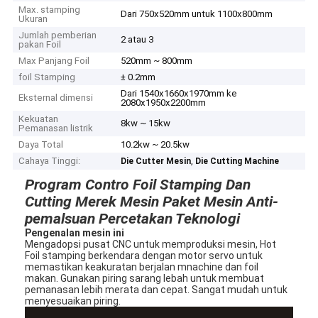
Max. stamping
Dari 750x520mm untuk 1100x800mm
Ukuran
Jumlah pemberian
2 atau 3
pakan Foil
Max Panjang Foil
520mm ~ 800mm
foil Stamping
± 0.2mm
Dari 1540x1660x1970mm ke
Eksternal dimensi
2080x1950x2200mm
Kekuatan
8kw ~ 15kw
Pemanasan listrik
Daya Total
10.2kw ~ 20.5kw
Cahaya Tinggi:
,
Die Cutter Mesin
Die Cutting Machine
Program Contro Foil Stamping Dan
Cutting Merek Mesin Paket Mesin Anti-
pemalsuan Percetakan Teknologi
Pengenalan mesin ini
Mengadopsi pusat CNC untuk memproduksi mesin, Hot
Foil stamping berkendara dengan motor servo untuk
memastikan keakuratan berjalan mnachine dan foil
makan. Gunakan piring sarang lebah untuk membuat
pemanasan lebih merata dan cepat. Sangat mudah untuk
menyesuaikan piring.