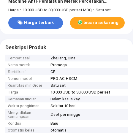
Machine Anti-Pemalsuan Merek Percetakan
Teknologi
Harga：10,000 USD to 30,000 USD per set
MOQ：Satu set
Harga terbaik
bicara sekarang
Deskripsi Produk
Tempat asal
Zhejiang, Cina
Nama merek
Promega
Sertifikasi
CE
Nomor model
PRO-AC-HSCM
Kuantitas min Order
Satu set
Harga
10,000 USD to 30,000 USD per set
Kemasan rincian
Dalam kasus kayu
Waktu pengiriman
Sekitar 10 hari
Menyediakan
2 set per minggu
kemampuan
Kondisi
Baru
Otomatis kelas
otomatis