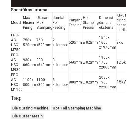
Spesifikasi utama
Kekuatan
Max
Ukuran
Jumlah
Hot
Dimensi-
Panjang
piring
Ju
Model
Efisien
Max
Foil
Stamping
dimensi
Feeding
panas
Te
Piring
Stamping
Feeding
Presisi
eksternal
listrik
PRO-
1540x
AC-
750x
750
2
520mm
± 0.2mm
1600
8kw
10
HSC
520mm
x520mm
kelompok
x1970mm
M750
PRO-
1960x
AC-
930x
930
3
660mm
± 0.2mm
1760
12.5kw
16
HSC
660mm
x640mm
kelompok
x2060mm
M930
PRO-
2080x
AC-
1100x
1100
3
15kW
2
800mm
± 0.2mm
1950
HSC
800mm
x800mm
kelompok
x2200mm
M1100
Tag:
Rumah
Die Cutting Machine
Hot Foil Stamping Machine
Produk
Die Cutter Mesin
Video