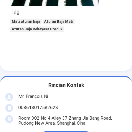
mati peralatan pemotongan
Tag:
Mesin Auto Bender
Mati aturan baja
Aturan Baja Mati
Aturan Baja Rekayasa Produk
mesin laminating industri
Buku membuat mesin
Mesin Kemasan otomatis
Otomatis Mesin Percetakan
Posting Tekan Peralatan
Rincian Kontak
Pra Tekan Peralatan
Mr. Francois Ni
008618017582628
Perlengkapan lainnya
Room 302 No 4 Alley 37 Zhang Jia Bang Road,
Mesin laser menandai
Pudong New Area, Shanghai, Cina