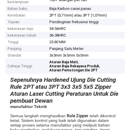
kemampuan
Bahan baku
Baja Karbon canai panas
Ketebalan
2PT (0,71mm) atau 3PT (1,07mm)
Tepian
Pendinginan frekuensi tinggi
kekerasan tepi
54-56HRC
kekerasan tubuh
36-38HRC
Tinggi
23.80 MM
Panjang
Panjang Satu Meter
Standar
3x3mm 3x5mm 5x5mm
,
Aturan Baja Mati
Cahaya Tinggi:
,
Aturan Baja Rekayasa Produk
Aturan Pemotongan Die 2PT
Sepenuhnya Hardened Ujung Die Cutting
Rule 2PT atau 3PT 3x3 3x5 5x5 Zipper
Aturan Laser Cutting Peraturan Untuk Die
pembuat Dewan
manufaktur Teknik
Semua langkah menghasilkan
Rule Zipper
telah dikontrol
ketat.
Sistem kontrol yang baik telah digunakan dalam
setiap proses selama manufaktur yang meliputi bahan
baku pembelian, perlakuan panas, tepi grinding, tinggi-