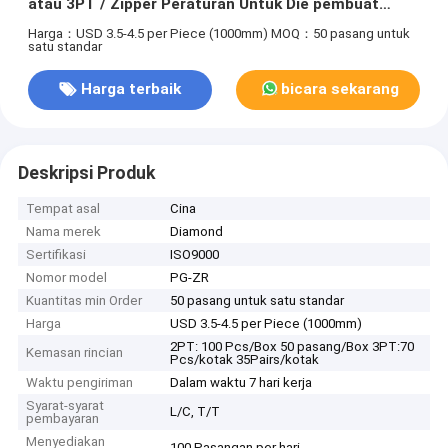
atau 3PT / Zipper Peraturan Untuk Die pembuat
Dewan
Harga：USD 3.5-4.5 per Piece (1000mm)
MOQ：50 pasang untuk
satu standar
Harga terbaik
bicara sekarang
Deskripsi Produk
Tempat asal
Cina
Nama merek
Diamond
Sertifikasi
ISO9000
Nomor model
PG-ZR
Kuantitas min Order
50 pasang untuk satu standar
Harga
USD 3.5-4.5 per Piece (1000mm)
2PT: 100 Pcs/Box 50 pasang/Box 3PT:70
Kemasan rincian
Pcs/kotak 35Pairs/kotak
Waktu pengiriman
Dalam waktu 7 hari kerja
Syarat-syarat
L/C, T/T
pembayaran
Menyediakan
100 Pasangan per hari