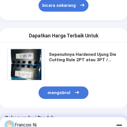
Paper Bag Forming Machine
bicara sekarang
Mesin pengemasan otomatis
Dapatkan Harga Terbaik Untuk
Sepenuhnya Hardened Ujung Die
Cutting Rule 2PT atau 3PT /
Zipper Peraturan Untuk Die
pembuat Dewan
mengobrol
Rekomendasi Produk
Francois Ni