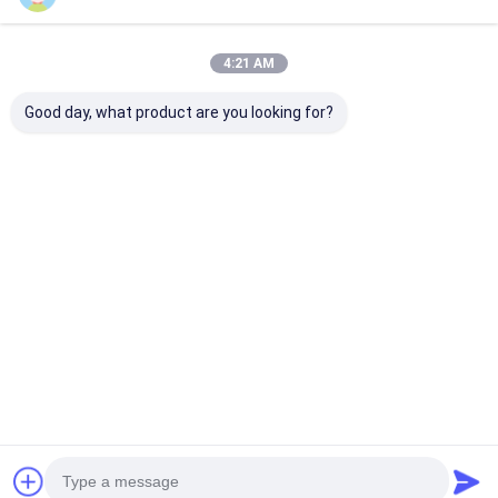
4:21 AM
Good day, what product are you looking for?
Aturan Pemotongan
Sepenuhnya
Normal Edge L
Baja Laser Frekuensi
mengeras Edge
produk rekaya
Tinggi 2PT 23.80mm
Zipper memotong
aturan baja 2p
Aturan Pemotongan
baja aturan untuk
23.80mm untu
Mati Untuk Pembuat
Diemaking 2PT atau
Diecut pembua
Harga terbaik
Harga terbaik
Harga terb
Diecut
3PT 3 x 3 3 x 5 5 x 5
Rumah
Tentang
Hubungi
Desktop
kita
kami
Site
Sitemap
Kebijakan pribadi
Kualitas
Laser cutting mesin
Pabrik cina.Copyright © 2026 Shanghai
ProMega Trading Co., Ltd.. All Rights Reserved.