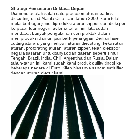
Tentang kami
Strategi Pemasaran Di Masa Depan
Diamond adalah salah satu produsen aturan earlies
diecutting di
nd
Mainla
Cina.
Dari tahun 2000, kami telah
Tur Pabrik
mulai berbagai jenis diproduksi aturan zipper dan diekspor
ke pasar luar negeri.
Selama tahun ini, kita sudah
Kontrol kualitas
mendapat banyak pengalaman dari praktek dalam
memproduksi dan umpan balik pelanggan.
Berlian laser
cutting aturan, yang meliputi aturan diecutting, kekusutan
Hubungi kami
aturan, proforating aturan, aturan zipper, telah diekspor
negara
sasaran untukbanyak
dan daerah seperti
Timur
Tengah, Brazil,
India, Chili, Argentina dan Rusia.
Dalam
Berita
tahun-tahun ini, kami sudah kami produk quility tinggi ke
beberapa negara di Euro.
Klien biasanya sangat satisified
dengan aturan diecut kami.
Kasus
Laser cutting mesin
Memotong baja aturan
Die Cutting Consumables