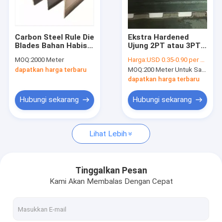
Tentang kami
Tur Pabrik
Carbon Steel Rule Die
Ekstra Hardened
Blades Bahan Habis
Ujung 2PT atau 3PT
Kontrol kualitas
Pakai 0,45 - 0,53mm
Proforating Baja
MOQ:
2000 Meter
Harga:
USD 0.35-0.90 per Piece (one meter)
Cutting Rule Dalam
dapatkan harga terbaru
MOQ:
200 Meter Untuk Satu Standar
Setiap Gigi dan Gap
Hubungi kami
dapatkan harga terbaru
Berita
Hubungi sekarang
Hubungi sekarang
Kasus
Lihat Lebih
Laser cutting mesin
Tinggalkan Pesan
Kami Akan Membalas Dengan Cepat
Memotong baja aturan
Die Cutting Consumables