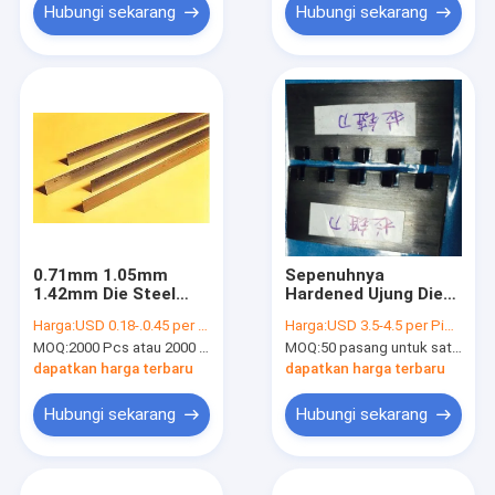
Hubungi sekarang
Hubungi sekarang
0.71mm 1.05mm
Sepenuhnya
1.42mm Die Steel
Hardened Ujung Die
Rule Dengan Profil
Cutting Rule 2PT
Harga:
USD 0.18-.0.45 per Meter
Harga:
USD 3.5-4.5 per Piece (1000mm)
Bungkus Halus Untuk
atau 3PT / Zipper
MOQ:
2000 Pcs atau 2000 Meter
MOQ:
50 pasang untuk satu standar
Die Cutting
Peraturan Untuk Die
pembuat Dewan
dapatkan harga terbaru
dapatkan harga terbaru
Hubungi sekarang
Hubungi sekarang