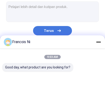
mati peralatan pemotongan
Mesin Auto Bender
mesin laminating industri
Terus
Buku membuat mesin
Francois Ni
Mesin Kemasan otomatis
Kategori Kami
Otomatis Mesin Percetakan
9:03 AM
Posting Tekan Peralatan
Good day, what product are you looking for?
Pra Tekan Peralatan
Perlengkapan lainnya
Laser cutting mesin
Memotong baja
Die Cutting
Mesin laser menandai
aturan
Consumables