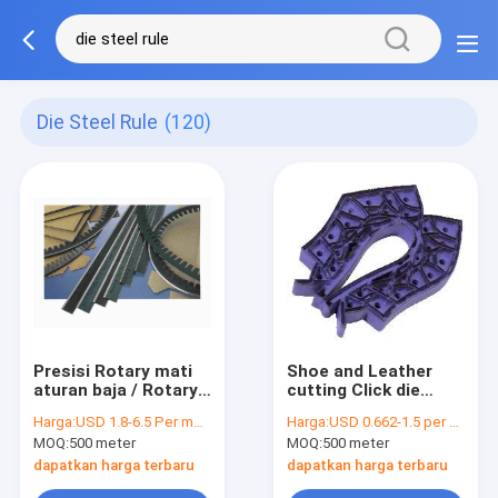
Die Steel Rule
(120)
Presisi Rotary mati
Shoe and Leather
aturan baja / Rotary
cutting Click die
Blades Rotary
steel rule BE BD TE
Harga:
USD 1.8-6.5 Per meter
Harga:
USD 0.662-1.5 per meter
Diemaking Aturan
AE 32x2.0 , 19x2.0mm
MOQ:
500 meter
MOQ:
500 meter
dapatkan harga terbaru
dapatkan harga terbaru