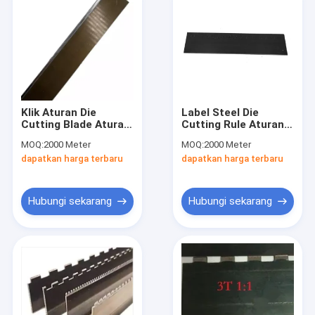
Klik Aturan Die
Label Steel Die
Cutting Blade Aturan
Cutting Rule Aturan
Baja Die Blades
Baja Karbon Die
MOQ:
2000 Meter
MOQ:
2000 Meter
Blades
dapatkan harga terbaru
dapatkan harga terbaru
Hubungi sekarang
Hubungi sekarang
Rumah
Produk
Video