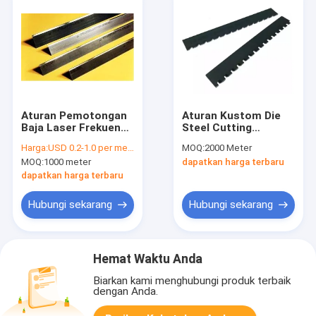
Aturan Pemotongan
Aturan Kustom Die
Baja Laser Frekuensi
Steel Cutting
Tinggi 2PT 23.80mm
Factory Sale
Harga:
USD 0.2-1.0 per meter
MOQ:
2000 Meter
Aturan Pemotongan
Berbagai Aturan
MOQ:
1000 meter
dapatkan harga terbaru
Mati Untuk Pembuat
Ritsleting Baja Die
Diecut
Cutting
dapatkan harga terbaru
Hubungi sekarang
Hubungi sekarang
Hemat Waktu Anda
Biarkan kami menghubungi produk terbaik
dengan Anda.