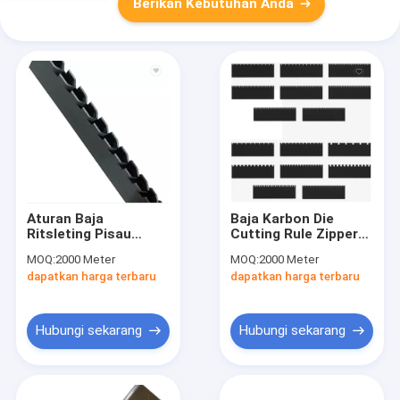
Berikan Kebutuhan Anda
Aturan Baja
Baja Karbon Die
Ritsleting Pisau
Cutting Rule Zipper
Aturan Baja Bevel Die
Teel Cutting Blade
MOQ:
2000 Meter
MOQ:
2000 Meter
Cutting Tear Edged
dapatkan harga terbaru
dapatkan harga terbaru
Hubungi sekarang
Hubungi sekarang