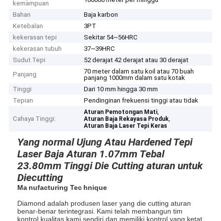
kemampuan
Bahan
Baja karbon
Ketebalan
3PT
kekerasan tepi
Sekitar 54~56HRC
kekerasan tubuh
37~39HRC
Sudut Tepi
52 derajat 42 derajat atau 30 derajat
70 meter dalam satu koil atau 70 buah
Panjang
panjang 1000mm dalam satu kotak
Tinggi
Dari 10 mm hingga 30 mm
Tepian
Pendinginan frekuensi tinggi atau tidak
,
Aturan Pemotongan Mati
Cahaya Tinggi:
,
Aturan Baja Rekayasa Produk
Aturan Baja Laser Tepi Keras
Yang normal Ujung Atau Hardened Tepi
Laser Baja Aturan 1.07mm Tebal
23.80mm Tinggi Die Cutting aturan untuk
Diecutting
Ma
nufacturing Tec
hnique
Diamond adalah produsen laser yang die cutting aturan
benar-benar terintegrasi.
Kami telah membangun tim
kontrol kualitas kami sendiri dan memiliki kontrol yang ketat