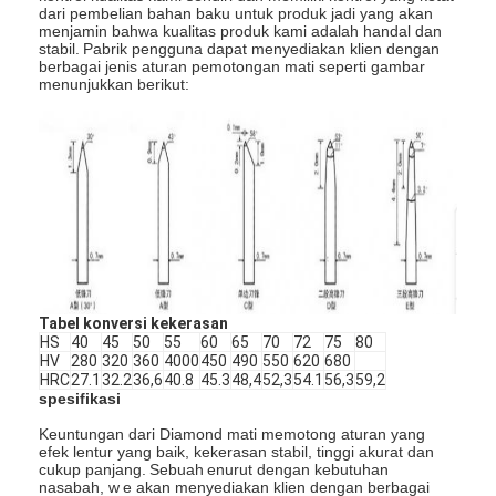
dari pembelian bahan baku untuk produk jadi yang akan
menjamin bahwa kualitas produk kami adalah handal dan
stabil.
Pabrik pengguna dapat menyediakan klien dengan
berbagai jenis aturan pemotongan mati seperti gambar
menunjukkan berikut:
Tabel konversi kekerasan
HS
40
45
50
55
60
65
70
72
75
80
HV
280
320
360
4000
450
490
550
620
680
HRC
27.1
32.2
36,6
40.8
45.3
48,4
52,3
54.1
56,3
59,2
spesifikasi
Keuntungan dari Diamond mati memotong aturan yang
efek lentur yang baik, kekerasan stabil, tinggi akurat dan
cukup panjang.
Sebuah
enurut dengan kebutuhan
nasabah, w
e akan menyediakan klien dengan berbagai