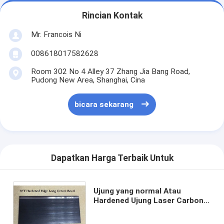
mati peralatan pemotongan
Rincian Kontak
Mesin Auto Bender
Mr. Francois Ni
mesin laminating industri
008618017582628
Room 302 No 4 Alley 37 Zhang Jia Bang Road,
Buku membuat mesin
Pudong New Area, Shanghai, Cina
Mesin Kemasan otomatis
bicara sekarang
Otomatis Mesin Percetakan
Posting Tekan Peralatan
Dapatkan Harga Terbaik Untuk
Pra Tekan Peralatan
Perlengkapan lainnya
Ujung yang normal Atau
Hardened Ujung Laser Carbon
Mesin laser menandai
Steel Rule 1.07mm Tebal
23.80mm Tinggi