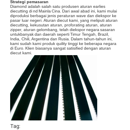
Strategi pemasaran
Diamond adalah salah satu produsen aturan earlies
diecutting di
nd
Mainla
Cina.
Dari awal abad ini, kami mulai
diproduksi berbagai jenis peraturan wave dan diekspor ke
pasar luar negeri.
Aturan diecut kami, yang meliputi aturan
diecutting, kekusutan aturan, proforating aturan, aturan
zipper, aturan gelombang, telah diekspor
negara
sasaran
untukbanyak
dan daerah seperti
Timur Tengah, Brazil,
India, Chili, Argentina dan Rusia.
Dalam tahun-tahun ini,
kami sudah kami produk quility tinggi ke beberapa negara
di Euro.
Klien biasanya sangat satisified dengan aturan
diecut kami.
Rumah
Produk
Video
Tag: