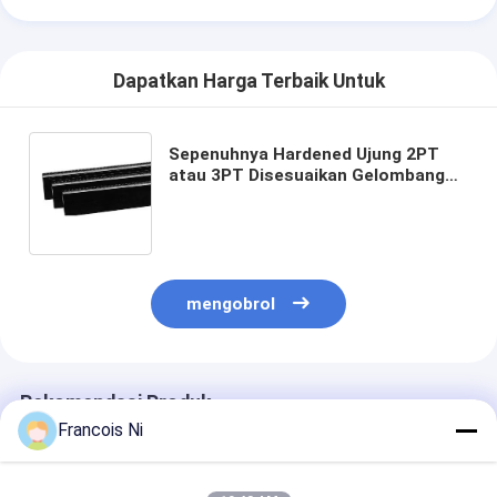
mati peralatan pemotongan
Mesin Auto Bender
Dapatkan Harga Terbaik Untuk
mesin laminating industri
Sepenuhnya Hardened Ujung 2PT
Buku membuat mesin
atau 3PT Disesuaikan Gelombang
Baja Cutting Peraturan Untuk
Mesin Kemasan otomatis
Industri Diemaking
Otomatis Mesin Percetakan
mengobrol
Posting Tekan Peralatan
Pra Tekan Peralatan
Rekomendasi Produk
Perlengkapan lainnya
Francois Ni
Mesin laser menandai