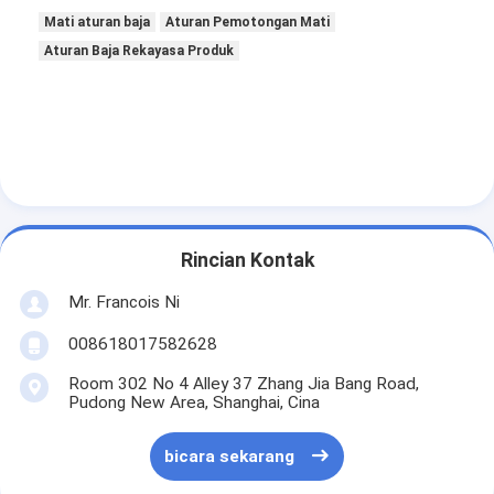
Tentang kami
Mati aturan baja
Aturan Pemotongan Mati
Aturan Baja Rekayasa Produk
Tur Pabrik
Kontrol kualitas
Hubungi kami
Berita
Rincian Kontak
Kasus
Mr. Francois Ni
008618017582628
Laser cutting mesin
Room 302 No 4 Alley 37 Zhang Jia Bang Road,
Pudong New Area, Shanghai, Cina
Memotong baja aturan
bicara sekarang
Die Cutting Consumables