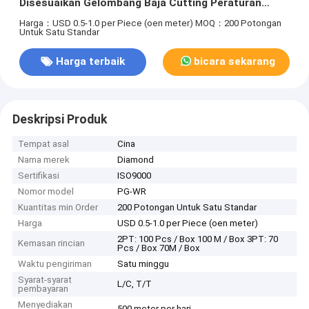
Disesuaikan Gelombang Baja Cutting Peraturan
Untuk Industri Diemaking
Harga：USD 0.5-1.0 per Piece (oen meter)
MOQ：200 Potongan
Untuk Satu Standar
Harga terbaik
bicara sekarang
Deskripsi Produk
Tempat asal
Cina
Nama merek
Diamond
Sertifikasi
ISO9000
Nomor model
PG-WR
Kuantitas min Order
200 Potongan Untuk Satu Standar
Harga
USD 0.5-1.0 per Piece (oen meter)
2PT: 100 Pcs / Box 100 M / Box 3PT: 70
Kemasan rincian
Pcs / Box 70M / Box
Waktu pengiriman
Satu minggu
Syarat-syarat
L/C, T/T
pembayaran
Menyediakan
500 meter per hari