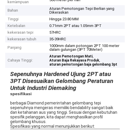
kemampuan
Aturan Pemotongan Tepi Berlian yang
Bahan
Dikeraskan
Tinggi
Hingga 23.80 MM
Ketebalan
0.71mm 2PT atau 1.05mm 3PT
kekerasan tepi
57HRC
kekerasan tubuh
35-39HRC
1000mm dalam potongan 2PT 100 meter
Panjang
dalam gulungan (3PT 70Meter)
,
Aturan Pemotongan Mati
Cahaya Tinggi:
,
Aturan Baja Rekayasa Produk
aturan pemotongan baja gelombang 3pt
Sepenuhnya Hardened Ujung 2PT atau
3PT Disesuaikan Gelombang Peraturan
Untuk Industri Diemaking
spesifikasi
berbagai Diamond pemerintahan gelombang tepi
sepenuhnya mengeras memiliki bendability sangat baik
dan ketahanan aus yang tinggi. Sesuai dengan kebutuhan
spesifik pelanggan, kita dapat menghasilkan profil
gelombang khusus.
Spesifikasi yang normal menunjukkan berikut: