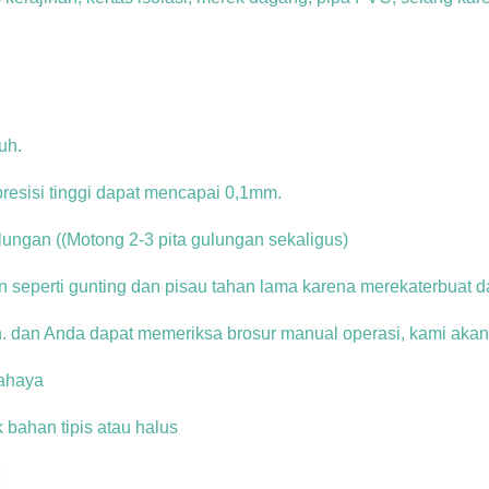
uh.
resisi tinggi dapat mencapai 0,1mm.
ungan ((Motong 2-3 pita gulungan sekaligus)
 seperti gunting dan pisau tahan lama karena mereka
terbuat d
n. dan Anda dapat memeriksa brosur manual operasi, kami ak
bahaya
 bahan tipis atau halus