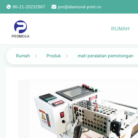
86-21-20232967
pm@diamond-print.cn
RUMAH
Rumah
Produk
mati peralatan pemotongan