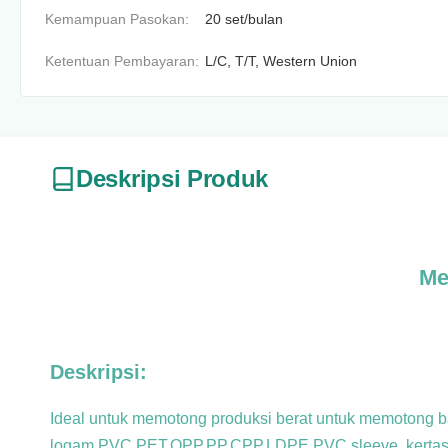
Kemampuan Pasokan:
20 set/bulan
Ketentuan Pembayaran:
L/C, T/T, Western Union
Deskripsi Produk
Me
Deskripsi:
Ideal untuk memotong produksi berat untuk memotong ba
logam,PVC,PET,OPP,PP,CPP,LDPE,
PVC sleeve, kertas 