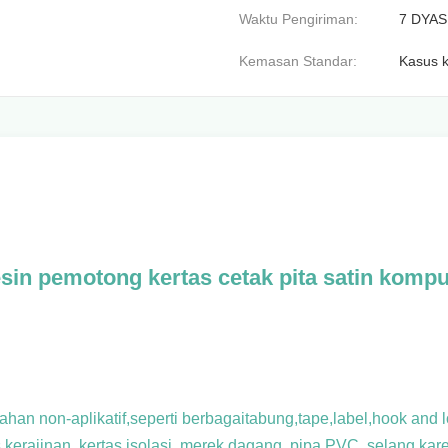
Waktu Pengiriman:
7 DYAS
Kemasan Standar:
Kasus k
sin pemotong kertas cetak pita satin kompu
han non-aplikatif,seperti berbagai
tabung,tape,label,hook and lo
kerajinan, kertas isolasi, merek dagang, pipa PVC, selang karet