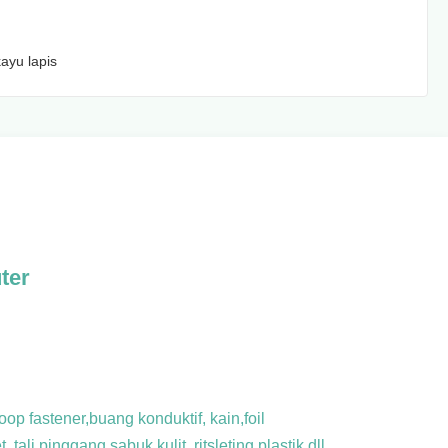
ayu lapis
ter
op fastener,buang konduktif, kain,foil
, tali pinggang,
sabuk kulit, ritsleting plastik dll.