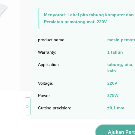
Menyoroti:
Label pita tabung komputer dan
Peralatan pemotong mati 220V
product name:
mesin pemot
Warranty:
1 tahun
Application:
tabung, pita,
kain
Voltage:
220V
Power:
375W
>
Cutting precision:
±0,1 mm
Ajukan Per