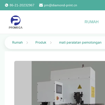
86-21-20232967
pm@diamond-print.cn
RUMAH
Rumah
Produk
mati peralatan pemotongan