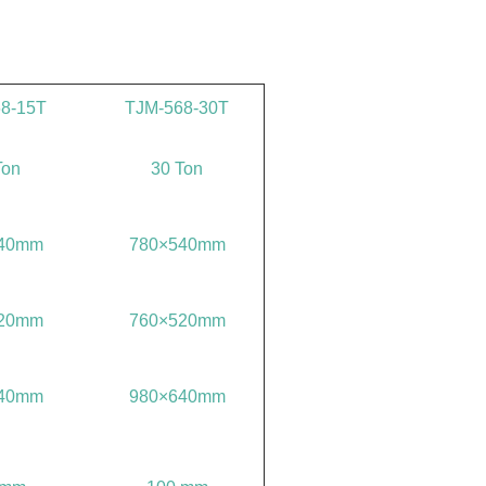
8-15T
TJM-568-30T
Ton
30 Ton
40mm
780×540mm
20mm
760×520mm
40mm
980×640mm