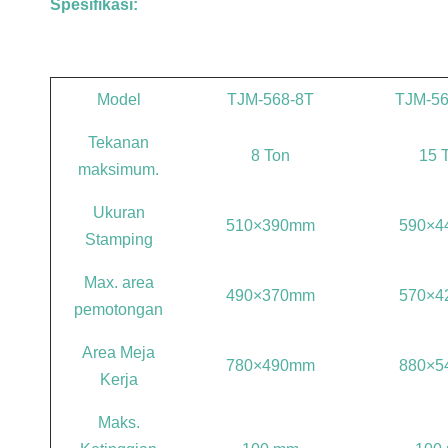
Spesifikasi:
Model
TJM-568-8T
TJM-56
Tekanan
8 Ton
15 
maksimum.
Ukuran
510×390mm
590×4
Stamping
Max. area
490×370mm
570×4
pemotongan
Area Meja
780×490mm
880×5
Kerja
Maks.