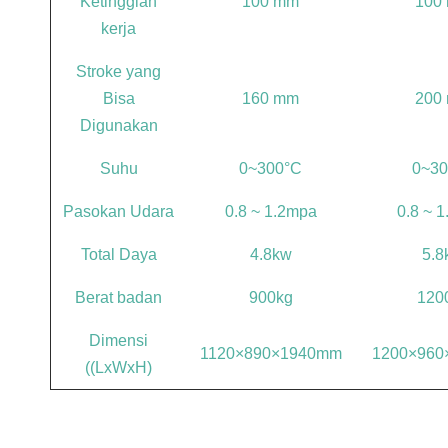
Ketinggian
100 mm
100
kerja
Stroke yang
Bisa
160 mm
200
Digunakan
Suhu
0~300°C
0~30
Pasokan Udara
0.8 ~ 1.2mpa
0.8 ~ 
Total Daya
4.8kw
5.8
Berat badan
900kg
120
Dimensi
1120×890×1940mm
1200×960
((LxWxH)