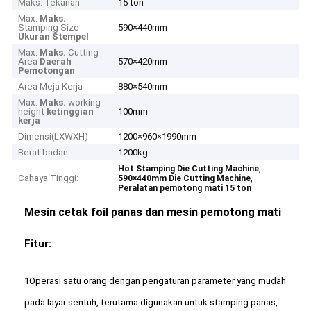
Maks. Tekanan
15 ton
Max.
Maks.
Stamping Size
590×440mm
Ukuran Stempel
Max.
Maks.
Cutting
Area
Daerah
570×420mm
Pemotongan
Area Meja Kerja
880×540mm
Max.
Maks.
working
height
ketinggian
100mm
kerja
Dimensi(LXWXH)
1200×960×1990mm
Berat badan
1200kg
,
Hot Stamping Die Cutting Machine
Cahaya Tinggi:
,
590×440mm Die Cutting Machine
Peralatan pemotong mati 15 ton
Mesin cetak foil panas dan mesin pemotong mati
Fitur:
1Operasi satu orang dengan pengaturan parameter yang mudah
pada layar sentuh, terutama digunakan untuk stamping panas,