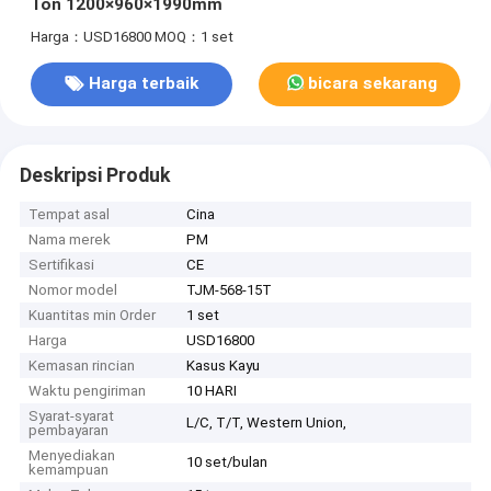
Ton 1200×960×1990mm
Harga：USD16800
MOQ：1 set
Harga terbaik
bicara sekarang
Deskripsi Produk
Tempat asal
Cina
Nama merek
PM
Sertifikasi
CE
Nomor model
TJM-568-15T
Kuantitas min Order
1 set
Harga
USD16800
Kemasan rincian
Kasus Kayu
Waktu pengiriman
10 HARI
Syarat-syarat
L/C, T/T, Western Union,
pembayaran
Menyediakan
10 set/bulan
kemampuan