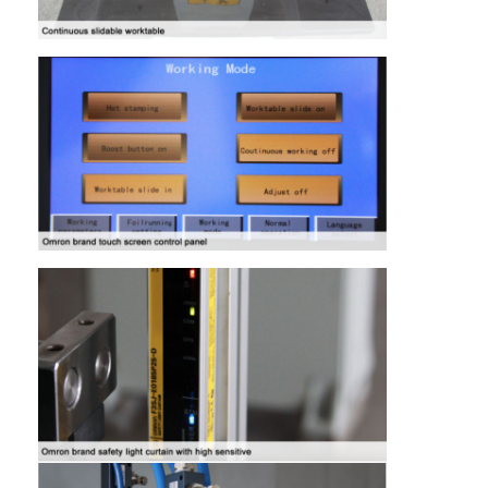
mati peralatan pemotongan
Mesin Auto Bender
mesin laminating industri
Buku membuat mesin
Mesin Kemasan otomatis
Otomatis Mesin Percetakan
Posting Tekan Peralatan
Pra Tekan Peralatan
Perlengkapan lainnya
Mesin laser menandai