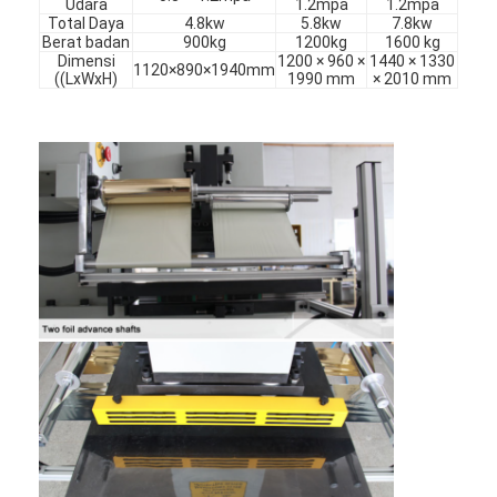
Udara
1.2mpa
1.2mpa
Tentang kami
Total Daya
4.8kw
5.8kw
7.8kw
Berat badan
900kg
1200kg
1600 kg
Dimensi
1200 × 960 ×
1440 × 1330
Tur Pabrik
1120×890×1940mm
((LxWxH)
1990 mm
× 2010 mm
Kontrol kualitas
Hubungi kami
Berita
Kasus
Laser cutting mesin
Memotong baja aturan
Die Cutting Consumables