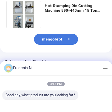
Hot Stamping Die Cutting
Machine 590×440mm 15 Ton
1200×960×1990mm
mengobrol
Rekomendasi Produk
Francois Ni
3:45 PM
Good day, what product are you looking for?
Promega Semi
mesin pemotong pita
mesin pemoto