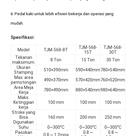
6. Pedal kaki untuk lebih efisien bekerja dan operasi yang
mudah.
Spesifikasi:
TJM-568-
TJM-568-
Model
TJM-568-8T
15T
30T
Tekanan
8 Ton
15 Ton
30 Ton
maksimum.
Ukuran
510×390mm
590×440mm
780×540mm
Stamping
Max. area
490×370mm
570×420mm
760×520mm
pemotongan
Area Meja
780×490mm
880×540mm
980×640mm
Kerja
Maks.
Rumah
Ketinggian
100 mm
100 mm
100 mm
kerja
Stroke yang
Produk
Bisa
160 mm
200 mm
250 mm
Digunakan
Suhu
0~300°C
0~300°C
0~300°C
Video
Pasokan
0.8 ~
0.8 ~
0.8 ~ 1.2mpa