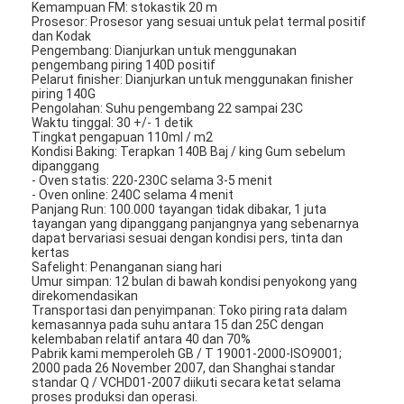
Kemampuan FM: stokastik 20 m
Prosesor: Prosesor yang sesuai untuk pelat termal positif
dan Kodak
Pengembang: Dianjurkan untuk menggunakan
pengembang piring 140D positif
Pelarut finisher: Dianjurkan untuk menggunakan finisher
piring 140G
Pengolahan: Suhu pengembang 22 sampai 23C
Waktu tinggal: 30 +/- 1 detik
Tingkat pengapuan 110ml / m2
Kondisi Baking: Terapkan 140B Baj / king Gum sebelum
dipanggang
- Oven statis: 220-230C selama 3-5 menit
- Oven online: 240C selama 4 menit
Panjang Run: 100.000 tayangan tidak dibakar, 1 juta
tayangan yang dipanggang panjangnya yang sebenarnya
dapat bervariasi sesuai dengan kondisi pers, tinta dan
kertas
Safelight: Penanganan siang hari
Umur simpan: 12 bulan di bawah kondisi penyokong yang
direkomendasikan
Transportasi dan penyimpanan: Toko piring rata dalam
kemasannya pada suhu antara 15 dan 25C dengan
kelembaban relatif antara 40 dan 70%
Pabrik kami memperoleh GB / T 19001-2000-ISO9001;
2000 pada 26 November 2007, dan Shanghai standar
standar Q / VCHD01-2007 diikuti secara ketat selama
proses produksi dan operasi.