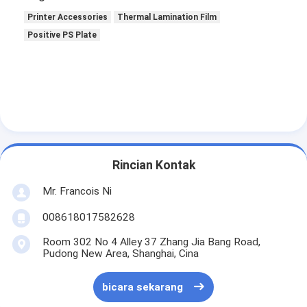
Tentang kami
Printer Accessories
Thermal Lamination Film
Positive PS Plate
Tur Pabrik
Kontrol kualitas
Hubungi kami
Berita
Kasus
Rincian Kontak
Mr. Francois Ni
008618017582628
Laser cutting mesin
Room 302 No 4 Alley 37 Zhang Jia Bang Road,
Pudong New Area, Shanghai, Cina
Memotong baja aturan
Die Cutting Consumables
bicara sekarang