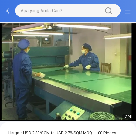
3/4
Harga：USD 2.33/SQM to USD 2.78/SQM
MOQ：100 Pieces