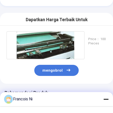
mati peralatan pemotongan
Mesin Auto Bender
Dapatkan Harga Terbaik Untuk
mesin laminating industri
Buku membuat mesin
Price： 100
Pieces
Mesin Kemasan otomatis
Otomatis Mesin Percetakan
Posting Tekan Peralatan
mengobrol
Pra Tekan Peralatan
Perlengkapan lainnya
Rekomendasi Produk
Francois Ni
Mesin laser menandai