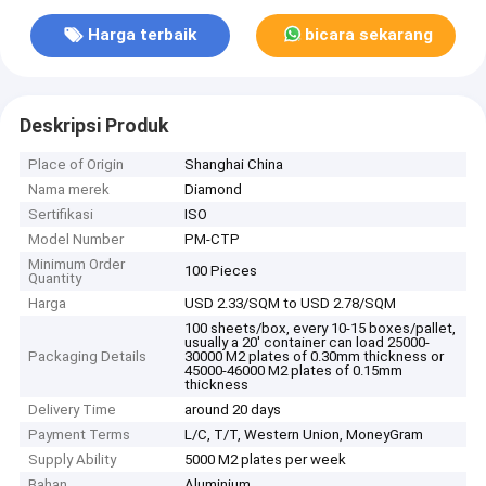
Harga terbaik
bicara sekarang
Deskripsi Produk
Place of Origin
Shanghai China
Nama merek
Diamond
Sertifikasi
ISO
Model Number
PM-CTP
Minimum Order
100 Pieces
Quantity
Harga
USD 2.33/SQM to USD 2.78/SQM
100 sheets/box, every 10-15 boxes/pallet,
usually a 20' container can load 25000-
Packaging Details
30000 M2 plates of 0.30mm thickness or
45000-46000 M2 plates of 0.15mm
thickness
Delivery Time
around 20 days
Payment Terms
L/C, T/T, Western Union, MoneyGram
Supply Ability
5000 M2 plates per week
Bahan
Aluminium