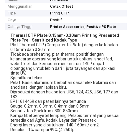
Menggunakan
Cetak Offset
Tipe
Piring CTP
Gaya
Positif
Cahaya Tinggi:
,
Printer Accessories
Positive PS Plate
Thermal CTP Plate 0.15mm-0.30mm Printing Presented
Plate Pre - Sensitized Kodak Type
Plat Thermal CTP (Computer to Plate) dengan ketebalan
0.15mm dan 0.30mm
Tidak ada preheating, plat thermal positif dengan
kelancaran operasi yang lebar untuk aplikasi sheetfed,
weboffset dan kemasan medium run. 140P dapat
dipanggang untuk lebih dari 1 juta tayangan dan aplikasi
tinta UV.
Spesifikasi teknis:
Pelat: Basis aluminium berbahan dasar elektrokimia dan
anodisasi dengan lapisan biru.
Diproduksi dengan hak paten: US6, 124, 425, US6, 177 dan
182
EP11614469 dan paten lainnya tertunda
Gauge: 0.2mm, 0.3mm, 0.4mm dan 0.5mm
Sensitivitas Spektrum: 800-850mm
Kompatibel penyetel lempeng: Pelapis termal yang sesuai
tersedia dari Agfa, Kodak, Layar dan Presstek
Energi laser yang dibutuhkan: 140-160mj / cm2
Resolusi: 1% sampai 99% @ 250 lpi