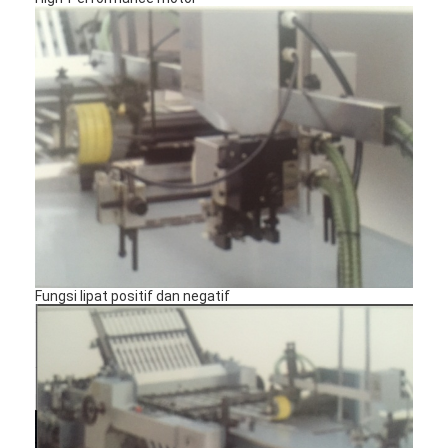
Tentang kami
Tur Pabrik
Kontrol kualitas
Hubungi kami
Berita
Kasus
Fungsi lipat positif dan negatif
Laser cutting mesin
Memotong baja aturan
Die Cutting Consumables