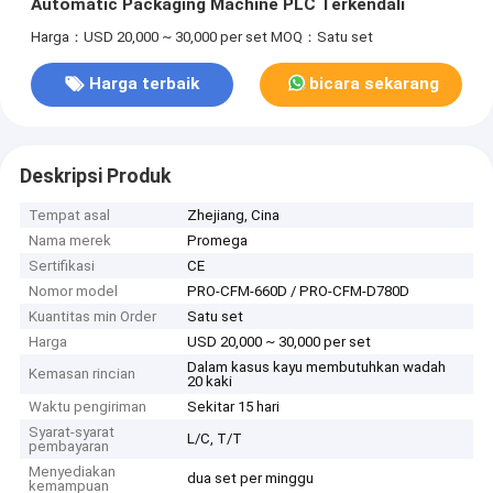
Automatic Packaging Machine PLC Terkendali
Harga：USD 20,000 ~ 30,000 per set
MOQ：Satu set
Harga terbaik
bicara sekarang
Deskripsi Produk
Tempat asal
Zhejiang, Cina
Nama merek
Promega
Sertifikasi
CE
Nomor model
PRO-CFM-660D / PRO-CFM-D780D
Kuantitas min Order
Satu set
Harga
USD 20,000 ~ 30,000 per set
Dalam kasus kayu membutuhkan wadah
Kemasan rincian
20 kaki
Waktu pengiriman
Sekitar 15 hari
Syarat-syarat
L/C, T/T
pembayaran
Menyediakan
dua set per minggu
kemampuan