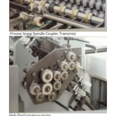
-Presisi tinggi Spindle Coupler Transmisi
Rumah
Produk
Video
High-Performance motor