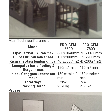
mati peralatan pemotongan
Mesin Auto Bender
mesin laminating industri
Buku membuat mesin
Main Technical Parameter
PRO-CFM-
PRO-CFM-
Mesin Kemasan otomatis
Model
660D
780D
Lipat lembar ukuran max
660x1040mm
780x1160mm
Dilipat ukuran min sheet
150x200mm
150x200mm
Otomatis Mesin Percetakan
Kisaran rotasi lembar dilipat
40-200g / m2
40-200g / m2
kecepatan baris floding &
150m / min
150m / min
Posting Tekan Peralatan
Bergulir max
pisau Genggam kecepatan
150 stroke /
150 stroke /
maks
min
min
Pra Tekan Peralatan
total daya
5.2kw
7kW
Packing Berat
2370kg
2770kg
Proses
Perlengkapan lainnya
Mesin laser menandai