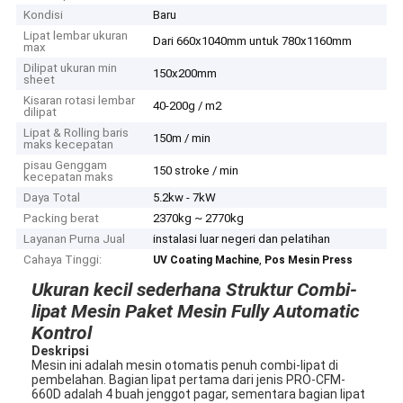
Kondisi
Baru
Lipat lembar ukuran
Dari 660x1040mm untuk 780x1160mm
max
Dilipat ukuran min
150x200mm
sheet
Kisaran rotasi lembar
40-200g / m2
dilipat
Lipat & Rolling baris
150m / min
maks kecepatan
pisau Genggam
150 stroke / min
kecepatan maks
Daya Total
5.2kw - 7kW
Packing berat
2370kg ~ 2770kg
Layanan Purna Jual
instalasi luar negeri dan pelatihan
Cahaya Tinggi:
,
UV Coating Machine
Pos Mesin Press
Ukuran kecil sederhana Struktur Combi-
lipat Mesin Paket Mesin Fully Automatic
Kontrol
Deskripsi
Mesin ini adalah mesin otomatis penuh combi-lipat di
pembelahan. Bagian lipat pertama dari jenis PRO-CFM-
660D adalah 4 buah jenggot pagar, sementara bagian lipat