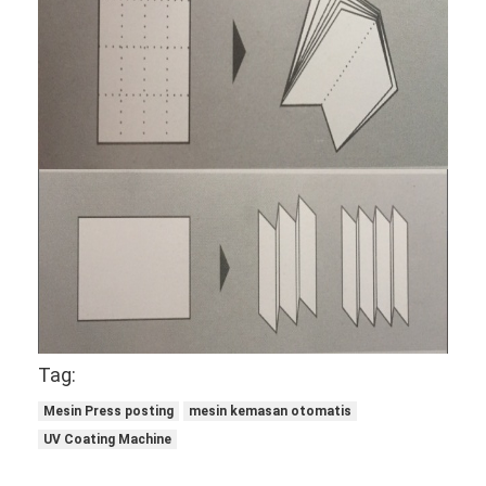
Paper Bag Forming Machine
Mesin pengemasan otomatis
Tag:
Mesin Press posting
mesin kemasan otomatis
UV Coating Machine