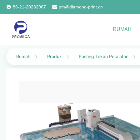
86-21-20232967
pm@diamond-print.cn
RUMAH
Rumah
Produk
Posting Tekan Peralatan