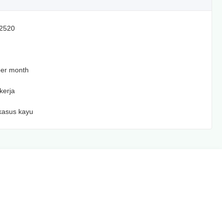
-2520
per month
kerja
kasus kayu