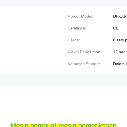
Nomor Model:
DF-zxf
Sertifikasi:
CE
Harga:
8 sets 
Waktu Pengiriman:
15 hari 
Kemasan Standar:
Dalam 
Mesin pembuat mesin pemeriksaan