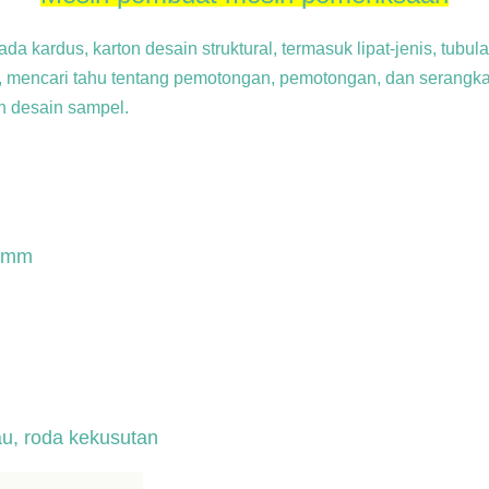
kardus, karton desain struktural, termasuk lipat-jenis, tubular
t, mencari tahu tentang pemotongan, pemotongan, dan serangka
 desain sampel.
00mm
au, roda kekusutan