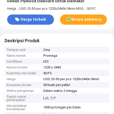
Dewan Plywood Dieboard Untuk Diemaker
Harga：USD 25-50 per pcs 1220x2440x18mm
MOQ：50 PC
Harga terbaik
bicara sekarang
Deskripsi Produk
Tempat asal
Cina
Nama merek
Promega
Sertifikasi
ISO
Nomor model
1220 x 2440
Kuantitas min Order
50 PC
Harga
USD 25-50 per pcs 1220x2440x18mm
Kemasan rincian
50 buah per pallet
Waktu pengiriman
Dalam waktu 2 minggu
Syarat-syarat
L/C, T/T
pembayaran
Menyediakan
1000 potongan per bulan
kemampuan