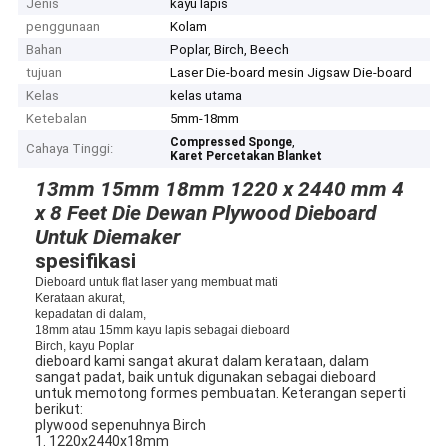
Jenis
kayu lapis
penggunaan
Kolam
Bahan
Poplar, Birch, Beech
tujuan
Laser Die-board mesin Jigsaw Die-board
Kelas
kelas utama
Ketebalan
5mm-18mm
,
Compressed Sponge
Cahaya Tinggi:
Karet Percetakan Blanket
13mm 15mm 18mm 1220 x 2440 mm 4
x 8 Feet Die Dewan Plywood Dieboard
Untuk Diemaker
spesifikasi
Dieboard untuk flat laser yang membuat mati
Kerataan akurat,
kepadatan di dalam,
18mm atau 15mm kayu lapis sebagai dieboard
Birch, kayu Poplar
dieboard kami sangat akurat dalam kerataan, dalam
sangat padat, baik untuk digunakan sebagai dieboard
untuk memotong formes pembuatan. Keterangan seperti
berikut:
plywood sepenuhnya Birch
1. 1220x2440x18mm