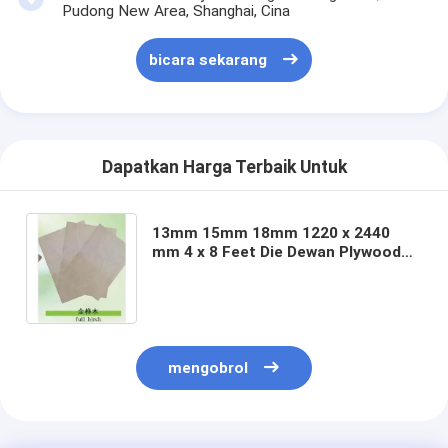
Pudong New Area, Shanghai, Cina
mati peralatan pemotongan
Mesin Auto Bender
bicara sekarang
mesin laminating industri
Buku membuat mesin
Dapatkan Harga Terbaik Untuk
Mesin Kemasan otomatis
13mm 15mm 18mm 1220 x 2440
Otomatis Mesin Percetakan
mm 4 x 8 Feet Die Dewan Plywood
Dieboard Untuk Diemaker
Posting Tekan Peralatan
Pra Tekan Peralatan
Perlengkapan lainnya
mengobrol
Mesin laser menandai