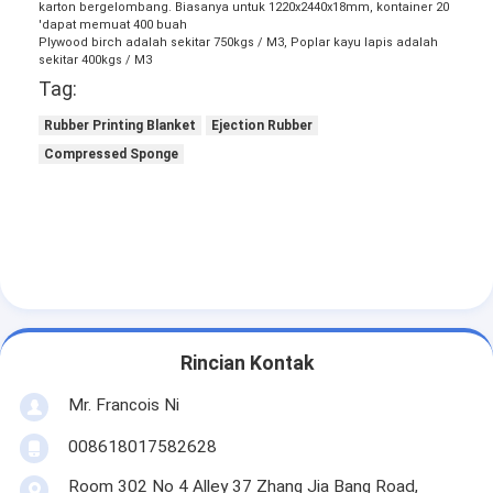
karton bergelombang.
Biasanya untuk 1220x2440x18mm, kontainer 20
Tentang kami
'dapat memuat 400 buah
Plywood birch adalah sekitar 750kgs / M3, Poplar kayu lapis adalah
sekitar 400kgs / M3
Tur Pabrik
Tag:
Kontrol kualitas
Rubber Printing Blanket
Ejection Rubber
Compressed Sponge
Hubungi kami
Berita
Kasus
Laser cutting mesin
Rincian Kontak
Mr. Francois Ni
Memotong baja aturan
008618017582628
Die Cutting Consumables
Room 302 No 4 Alley 37 Zhang Jia Bang Road,