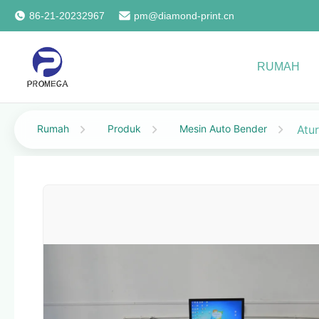
86-21-20232967
pm@diamond-print.cn
RUMAH
Rumah
Produk
Mesin Auto Bender
Atu