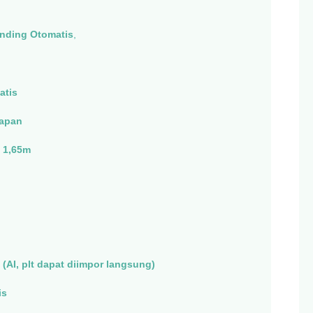
nding Otomatis
,
atis
apan
× 1,65m
AI, plt dapat diimpor langsung)
is