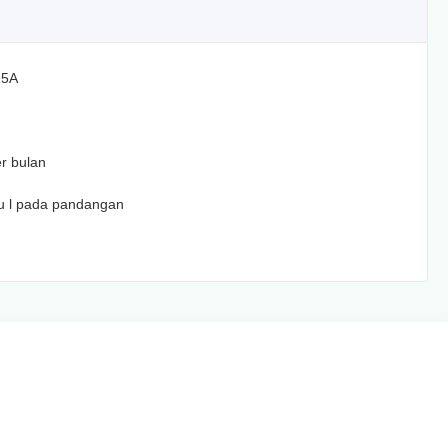
15A
er bulan
u l pada pandangan