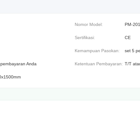
Nomor Model:
PM-20
Sertifikasi:
CE
Kemampuan Pasokan:
set 5 p
a pembayaran Anda
Ketentuan Pembayaran:
T/T ata
00x1500mm