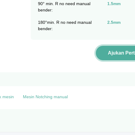
90° min. R no need manual
1.5mm
bender:
180°min. R no need manual
2.5mm
bender:
Ajukan Per
k mesin
Mesin Notching manual