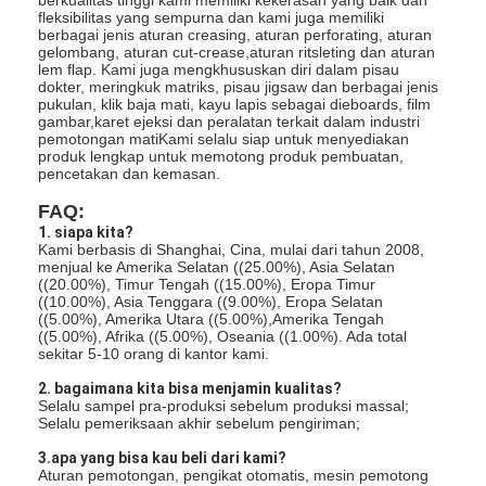
fleksibilitas yang sempurna dan kami juga memiliki
Tentang kami
berbagai jenis aturan creasing, aturan perforating, aturan
gelombang, aturan cut-crease,aturan ritsleting dan aturan
Tur Pabrik
lem flap. Kami juga mengkhususkan diri dalam pisau
dokter, meringkuk matriks, pisau jigsaw dan berbagai jenis
pukulan, klik baja mati, kayu lapis sebagai dieboards, film
Kontrol kualitas
gambar,karet ejeksi dan peralatan terkait dalam industri
pemotongan matiKami selalu siap untuk menyediakan
produk lengkap untuk memotong produk pembuatan,
Hubungi kami
pencetakan dan kemasan.
FAQ:
Berita
1. siapa kita?
Kami berbasis di Shanghai, Cina, mulai dari tahun 2008,
Kasus
menjual ke Amerika Selatan ((25.00%), Asia Selatan
((20.00%), Timur Tengah ((15.00%), Eropa Timur
((10.00%), Asia Tenggara ((9.00%), Eropa Selatan
((5.00%), Amerika Utara ((5.00%),Amerika Tengah
((5.00%), Afrika ((5.00%), Oseania ((1.00%). Ada total
sekitar 5-10 orang di kantor kami.
Laser cutting mesin
2. bagaimana kita bisa menjamin kualitas?
Memotong baja aturan
Selalu sampel pra-produksi sebelum produksi massal;
Selalu pemeriksaan akhir sebelum pengiriman;
Die Cutting Consumables
3.apa yang bisa kau beli dari kami?
Aturan pemotongan, pengikat otomatis, mesin pemotong