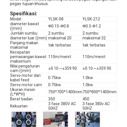
pegas tujuan khusus.
Spesifikasi:
Model
YLSK-08
YLSK-212
diameter kawat
Φ
0.15-
Φ
0.8
Φ
0.3-
Φ
1.2
((mm)
Jumlah sumbu
2 sumbu
2 sumbu
diameter luar ((mm)
maksimal 20
maksimal 32
Panjang makan
tak terbatas
tak terbatas
maksimal
Kecepatan
pemasangan kawat
110m/menit
110m/menit
maksimum
Nilai pengaturan
±
±
±
±
0.10 ~
359.90
0.10 ~
359.90
cam ((mm)
Servo motor dari
0.75kw
1.0kw
kabel feed
Servo motor cam
0.75kw
1.0kw
Ukuran mesin
750*700*1400mm
750*800*1400mm
(L*W*H)
Berat badan
350
450
3 fase 380V AC
3 fase 380v AC
Kekuatan
50HZ
50HZ