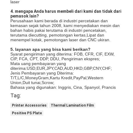
laser
mati peralatan pemotongan
4. mengapa Anda harus membeli dari kami dan tidak dari
pemasok lain?
Mesin Auto Bender
Perusahaan kami berada di industri percetakan dan
kemasan sejak tahun 2008, kami menyediakan mesin dan
mesin laminating industri
bahan habis pakai terutama di industri pencetakan,
terutama diecutting, pemotongan kertas,Lipat dan
menempel kotak, pemotongan laser dan CNC ukiran.
Buku membuat mesin
5. layanan apa yang bisa kami berikan?
Syarat pengiriman yang diterima: FOB, CFR, CIF, EXW,
Mesin Kemasan otomatis
CIP, FCA, CPT, DDP, DDU, Pengiriman ekspres;
Mata uang pembayaran yang
diterima:USD,EUR,JPY,CAD,AUD,HKD,GBP,CNY,CHF;
Otomatis Mesin Percetakan
Jenis Pembayaran yang Diterima:
T/T,L/C,MoneyGram,Kartu Kredit,PayPal,Western
Posting Tekan Peralatan
Union,Duit tunai,Scrow;
Bahasa yang digunakan: Inggris, Cina, Spanyol, Prancis
Tag:
Pra Tekan Peralatan
Printer Accessories
Thermal Lamination Film
Perlengkapan lainnya
Positive PS Plate
Mesin laser menandai