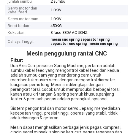
jumlah sumbu
2 sumbu
Servo motor dari
1.0KW
kabel feed
Servo motor cam
1.0KW
Berat badan
450KG
Kekuatan
3 fase 380V AC 50HZ
,
mesin cnc spring separator spring
Cahaya Tinggi:
,
separator cnc spring
mesin cnc spring
Mesin penggulung rantai CNC
Fitur:
Dua Axis Compression Spring Machine, pertama adalah
sumbu kabel feed yang mengontrol kabel feed dan kedua
adalah sumbu cam yang mendorong cam untuk
membentuk musim semi dengan mengontrol diameter
luar,pisau pemotong. Mesin ini dilengkapi dengan
perangkat torsi, cocok untuk memproduksi berbagai torsi
kanan atau kiri tangan & spring bentuk khusus.panjang
tester & pemisah pegas adalah perangkat opsional.
Sistem pengontrol dan motor servo Jepang menyediakan
kecepatan tinggi, presisi tinggi, operasi yang stabil, tidak
ada kebisingan & getaran.
Mesin dapat menghasilkan berbagai jenis pegas kompresi,
cincin segel minyak, spinning kerucut, pegas tegangan dan