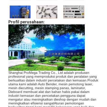
Profil perusahaan:
Shanghai ProMega Trading Co., Ltd adalah produsen
profesional yang memproduksi produk dan peralatan yang
Rumah
berkualitas dalam industri percetakan dan kemasan.Produk
utama kami adalah Auto Bender, mesin pemotong laser,
mesin diecutting, mesin stamping panas, laminator,
Produk
Dieboard membuat alat dan bahan habis pakai dalam
industri kemasan dan pencetakan.pengguna dapat
mengatur atau meningkatkan dieshop dengan mudah dan
Video
meningkatkan efisiensi sangatAturan pemotongan
berkualitas tinggi kami memiliki kekerasan yang baik dan