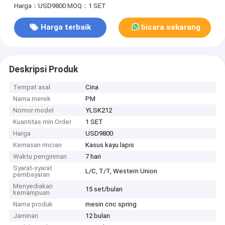
Harga：USD9800
MOQ：1 SET
Harga terbaik
bicara sekarang
Deskripsi Produk
Tempat asal
Cina
Nama merek
PM
Nomor model
YLSK212
Kuantitas min Order
1 SET
Harga
USD9800
Kemasan rincian
Kasus kayu lapis
Waktu pengiriman
7 hari
Syarat-syarat
L/C, T/T, Western Union
pembayaran
Menyediakan
15 set/bulan
kemampuan
Nama produk
mesin cnc spring
Jaminan
12 bulan