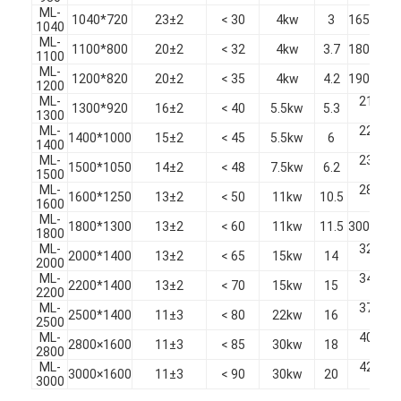
ML-
1040*720
23±2
< 30
4kw
3
1650×18
1040
ML-
1100*800
20±2
< 32
4kw
3.7
1800×19
1100
ML-
1200*820
20±2
< 35
4kw
4.2
1900×19
1200
ML-
2100 × 
1300*920
16±2
< 40
5.5kw
5.3
1300
20
ML-
2200 × 
1400*1000
15±2
< 45
5.5kw
6
1400
20
ML-
2300 × 
1500*1050
14±2
< 48
7.5kw
6.2
1500
20
ML-
2800 × 
1600*1250
13±2
< 50
11kw
10.5
1600
24
ML-
1800*1300
13±2
< 60
11kw
11.5
3000×23
1800
ML-
3200 × 
2000*1400
13±2
< 65
15kw
14
2000
26
ML-
3400 × 
2200*1400
13±2
< 70
15kw
15
2200
26
Rumah
ML-
3700 × 
2500*1400
11±3
< 80
22kw
16
2500
26
ML-
4000 × 
Produk
2800×1600
11±3
< 85
30kw
18
2800
26
ML-
4200 × 
3000×1600
11±3
< 90
30kw
20
Video
3000
26