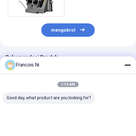
Operasi Jenis Die Cutters
mengobrol
Rekomendasi Produk
Francois Ni
1:13 AM
Good day, what product are you looking for?
Mesin Pemotong Die
Mesin Pembungkus
Mesin Membun
Kertas Lebar Kerja
Film Bopp Kotak
Untuk Kotak P
Maks. 750mm Untuk
Parfum Manual
Kotak Rokok D
Sampul Buku
Industri Maka
Sarapan