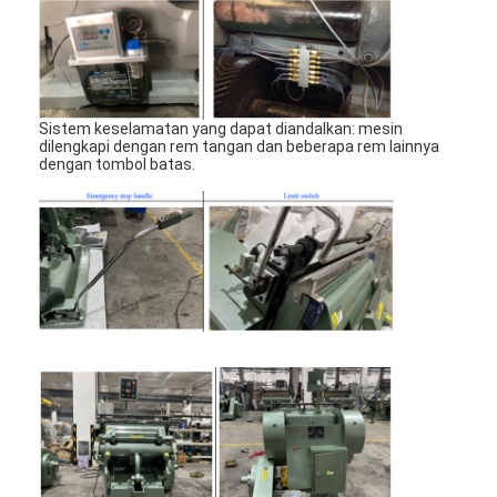
mati peralatan pemotongan
Mesin Auto Bender
mesin laminating industri
Sistem keselamatan yang dapat diandalkan: mesin
dilengkapi dengan rem tangan dan beberapa rem lainnya
Buku membuat mesin
dengan tombol batas.
Mesin Kemasan otomatis
Otomatis Mesin Percetakan
Posting Tekan Peralatan
Pra Tekan Peralatan
Perlengkapan lainnya
Mesin laser menandai