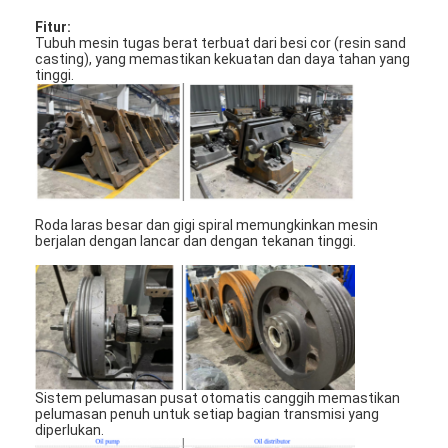
Tentang kami
Fitur:
Tubuh mesin tugas berat terbuat dari besi cor (resin sand
casting), yang memastikan kekuatan dan daya tahan yang
Tur Pabrik
tinggi.
Kontrol kualitas
Hubungi kami
Berita
Roda laras besar dan gigi spiral memungkinkan mesin
Kasus
berjalan dengan lancar dan dengan tekanan tinggi.
Laser cutting mesin
Memotong baja aturan
Sistem pelumasan pusat otomatis canggih memastikan
pelumasan penuh untuk setiap bagian transmisi yang
Die Cutting Consumables
diperlukan.