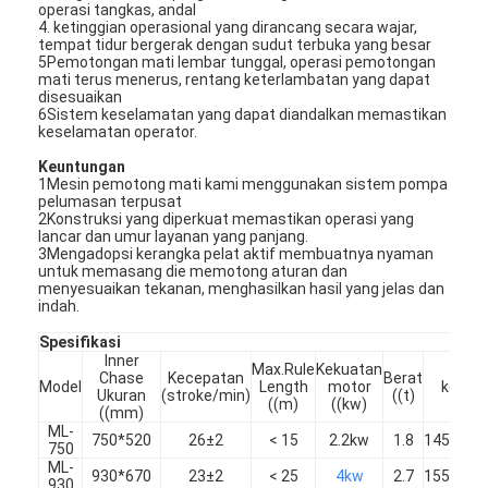
operasi tangkas, andal
4. ketinggian operasional yang dirancang secara wajar,
tempat tidur bergerak dengan sudut terbuka yang besar
5Pemotongan mati lembar tunggal, operasi pemotongan
mati terus menerus, rentang keterlambatan yang dapat
disesuaikan
6Sistem keselamatan yang dapat diandalkan memastikan
keselamatan operator.
Keuntungan
1Mesin pemotong mati kami menggunakan sistem pompa
pelumasan terpusat
2Konstruksi yang diperkuat memastikan operasi yang
lancar dan umur layanan yang panjang.
3Mengadopsi kerangka pelat aktif membuatnya nyaman
untuk memasang die memotong aturan dan
menyesuaikan tekanan, menghasilkan hasil yang jelas dan
indah.
Spesifikasi
Inner
Max.Rule
Kekuatan
Dim
Chase
Kecepatan
Berat
Model
Length
motor
keselu
Ukuran
(stroke/min)
((t)
((m)
((kw)
((
((mm)
ML-
750*520
26±2
< 15
2.2kw
1.8
1450×13
750
ML-
930*670
23±2
< 25
4kw
2.7
1550×18
930