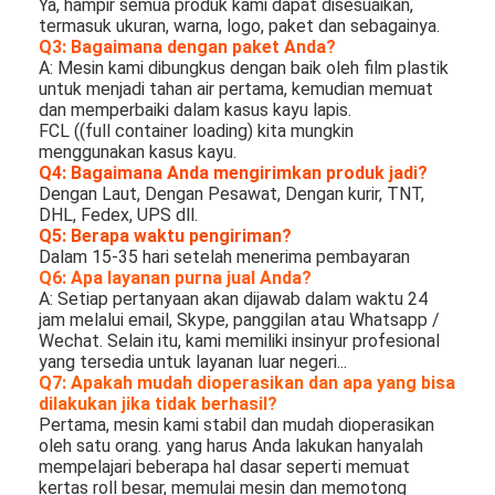
Ya, hampir semua produk kami dapat disesuaikan,
termasuk ukuran, warna, logo, paket dan sebagainya.
Q3: Bagaimana dengan paket Anda?
A: Mesin kami dibungkus dengan baik oleh film plastik
untuk menjadi tahan air pertama, kemudian memuat
dan memperbaiki dalam kasus kayu lapis.
FCL ((full container loading) kita mungkin
menggunakan kasus kayu.
Q4: Bagaimana Anda mengirimkan produk jadi?
Dengan Laut, Dengan Pesawat, Dengan kurir, TNT,
DHL, Fedex, UPS dll.
Q5: Berapa waktu pengiriman?
Dalam 15-35 hari setelah menerima pembayaran
Q6: Apa layanan purna jual Anda?
A: Setiap pertanyaan akan dijawab dalam waktu 24
jam melalui email, Skype, panggilan atau Whatsapp /
Wechat. Selain itu, kami memiliki insinyur profesional
yang tersedia untuk layanan luar negeri...
Q7: Apakah mudah dioperasikan dan apa yang bisa
dilakukan jika tidak berhasil?
Pertama, mesin kami stabil dan mudah dioperasikan
oleh satu orang. yang harus Anda lakukan hanyalah
mempelajari beberapa hal dasar seperti memuat
kertas roll besar, memulai mesin dan memotong