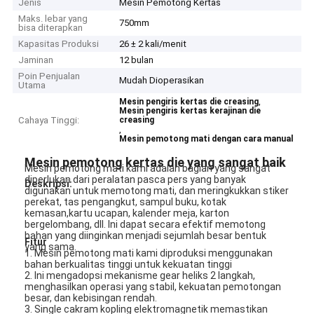
Jenis
Mesin Pemotong Kertas
Maks. lebar yang
750mm
bisa diterapkan
Kapasitas Produksi
26 ± 2 kali/menit
Jaminan
12 bulan
Poin Penjualan
Mudah Dioperasikan
Utama
,
Mesin pengiris kertas die creasing
Mesin pengiris kertas kerajinan die
Cahaya Tinggi:
creasing
,
Mesin pemotong mati dengan cara manual
Mesin pemotong kertas die yang sangat baik
Mesin pemotong mati kami adalah bagian yang sangat
diperlukan dari peralatan pasca pers yang banyak
Deskripsi:
digunakan untuk memotong mati, dan meringkukkan stiker
perekat, tas pengangkut, sampul buku, kotak
kemasan,kartu ucapan, kalender meja, karton
bergelombang, dll. Ini dapat secara efektif memotong
bahan yang diinginkan menjadi sejumlah besar bentuk
Fitur
yang sama.
1. Mesin pemotong mati kami diproduksi menggunakan
bahan berkualitas tinggi untuk kekuatan tinggi
2. Ini mengadopsi mekanisme gear heliks 2 langkah,
menghasilkan operasi yang stabil, kekuatan pemotongan
besar, dan kebisingan rendah.
3. Single cakram kopling elektromagnetik memastikan