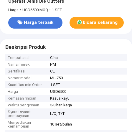
Operasi Jenis Die Cutters
Harga：USD6500
MOQ：1 SET
Harga terbaik
bicara sekarang
Deskripsi Produk
Tempat asal
Cina
Nama merek
PM
Sertifikasi
CE
Nomor model
ML-750
Kuantitas min Order
1 SET
Harga
USD6500
Kemasan rincian
Kasus kayu
Waktu pengiriman
5-8 hari kerja
Syarat-syarat
L/C, T/T
pembayaran
Menyediakan
10 set/bulan
kemampuan