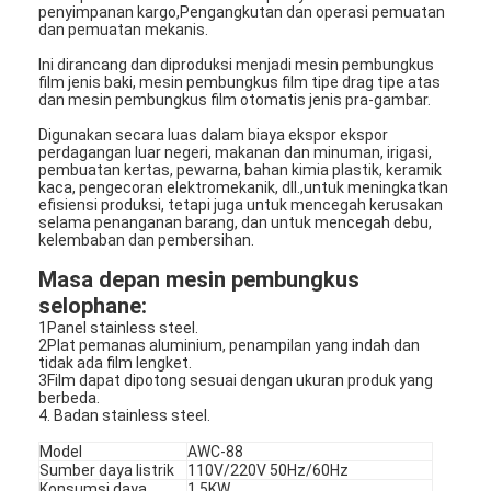
penyimpanan kargo,Pengangkutan dan operasi pemuatan
dan pemuatan mekanis.
Ini dirancang dan diproduksi menjadi mesin pembungkus
film jenis baki, mesin pembungkus film tipe drag tipe atas
dan mesin pembungkus film otomatis jenis pra-gambar.
Digunakan secara luas dalam biaya ekspor ekspor
perdagangan luar negeri, makanan dan minuman, irigasi,
pembuatan kertas, pewarna, bahan kimia plastik, keramik
kaca, pengecoran elektromekanik, dll.,untuk meningkatkan
efisiensi produksi, tetapi juga untuk mencegah kerusakan
selama penanganan barang, dan untuk mencegah debu,
kelembaban dan pembersihan.
Masa depan mesin pembungkus
selophane:
1Panel stainless steel.
2Plat pemanas aluminium, penampilan yang indah dan
tidak ada film lengket.
3Film dapat dipotong sesuai dengan ukuran produk yang
berbeda.
4. Badan stainless steel.
Model
AWC-88
Sumber daya listrik
110V/220V 50Hz/60Hz
Konsumsi daya
1.5KW