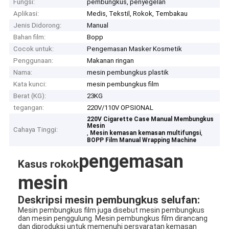
Fungsi:
pembungkus, penyegelan
Aplikasi:
Medis, Tekstil, Rokok, Tembakau
Jenis Didorong:
Manual
Bahan film:
Bopp
Cocok untuk:
Pengemasan Masker Kosmetik
Penggunaan:
Makanan ringan
Nama:
mesin pembungkus plastik
Kata kunci:
mesin pembungkus film
Berat (KG):
23KG
tegangan:
220V/110V OPSIONAL
220V Cigarette Case Manual Membungkus
Mesin
Cahaya Tinggi:
,
,
Mesin kemasan kemasan multifungsi
BOPP Film Manual Wrapping Machine
pengemasan
Kasus rokok
mesin
Deskripsi mesin pembungkus selufan:
Mesin pembungkus film juga disebut mesin pembungkus
dan mesin penggulung. Mesin pembungkus film dirancang
dan diproduksi untuk memenuhi persyaratan kemasan