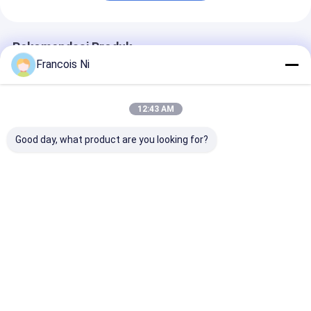
Rekomendasi Produk
Francois Ni
12:43 AM
Good day, what product are you looking for?
Mesin Pemotong Die
Mesin Pembungkus
Mesin Membun
Kertas Lebar Kerja
Film Bopp Kotak
Untuk Kotak P
Maks. 750mm Untuk
Parfum Manual
Kotak Rokok D
Sampul Buku
Industri Maka
Sarapan
Harga terbaik
Harga terbaik
Harga terb
Rumah
Tentang
Hubungi
Desktop
kita
kami
Site
Sitemap
Kebijakan pribadi