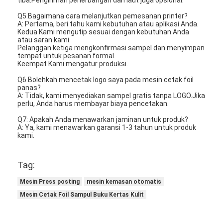
Paper Bag Forming Machine
Q5.Bagaimana cara melanjutkan pemesanan printer?
A: Pertama, beri tahu kami kebutuhan atau aplikasi Anda.
Mesin pengemasan otomatis
Kedua Kami mengutip sesuai dengan kebutuhan Anda
atau saran kami.
Pelanggan ketiga mengkonfirmasi sampel dan menyimpan
tempat untuk pesanan formal.
Keempat Kami mengatur produksi.
Q6.Bolehkah mencetak logo saya pada mesin cetak foil
panas?
A: Tidak, kami menyediakan sampel gratis tanpa LOGO.Jika
perlu, Anda harus membayar biaya pencetakan.
Q7: Apakah Anda menawarkan jaminan untuk produk?
A: Ya, kami menawarkan garansi 1-3 tahun untuk produk
kami.
Tag:
Mesin Press posting
mesin kemasan otomatis
Mesin Cetak Foil Sampul Buku Kertas Kulit