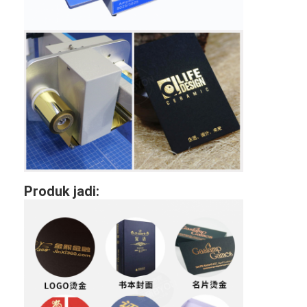
Tentang kami
Tur Pabrik
Kontrol kualitas
Hubungi kami
Berita
Kasus
Produk jadi:
Laser cutting mesin
Memotong baja aturan
Die Cutting Consumables