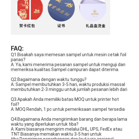
mati peralatan pemotongan
Mesin Auto Bender
mesin laminating industri
Buku membuat mesin
FAQ:
Q1.Bisakah saya memesan sampel untuk mesin cetak foil
Mesin Kemasan otomatis
panas?
A: Ya, kami menerima pesanan sampel untuk menguji dan
memeriksa kualitas.Sampel campuran dapat diterima.
Otomatis Mesin Percetakan
Q2.Bagaimana dengan waktu tunggu?
A: Sampel membutuhkan 3-5 hari, waktu produksi massal
Posting Tekan Peralatan
membutuhkan 2-3 minggu untuk jumlah pesanan lebih dari
Q3.Apakah Anda memiliki batas MOQ untuk printer hot
Pra Tekan Peralatan
foil?
A: MOQ Rendah, 1 pc untuk pemeriksaan sampel tersedia
Perlengkapan lainnya
Q4.Bagaimana Anda mengirimkan barang dan berapa lama
waktu yang diperlukan untuk tiba?
Mesin laser menandai
A: Kami biasanya mengirim melalui DHL, UPS, FedEx atau
TNT.Biasanya memakan waktu 3-5 hari untuk
tiba.Pengiriman penerbangan dan laut juga opsional.