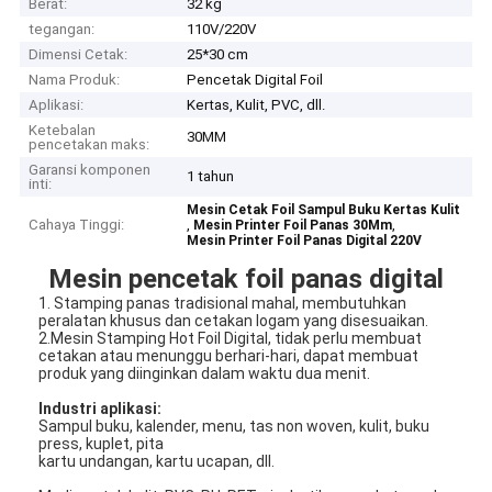
Berat:
32 kg
tegangan:
110V/220V
Dimensi Cetak:
25*30 cm
Nama Produk:
Pencetak Digital Foil
Aplikasi:
Kertas, Kulit, PVC, dll.
Ketebalan
30MM
pencetakan maks:
Garansi komponen
1 tahun
inti:
Mesin Cetak Foil Sampul Buku Kertas Kulit
Cahaya Tinggi:
,
,
Mesin Printer Foil Panas 30Mm
Mesin Printer Foil Panas Digital 220V
Mesin pencetak foil panas digital
1. Stamping panas tradisional mahal, membutuhkan
peralatan khusus dan cetakan logam yang disesuaikan.
2.Mesin Stamping Hot Foil Digital, tidak perlu membuat
cetakan atau menunggu berhari-hari, dapat membuat
produk yang diinginkan dalam waktu dua menit.
Industri aplikasi:
Sampul buku, kalender, menu, tas non woven, kulit, buku
press, kuplet, pita
kartu undangan, kartu ucapan, dll.