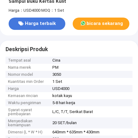
Sampul Buku Kertas Kulit
Harga：USD4000
MOQ：1 Set
Harga terbaik
bicara sekarang
Deskripsi Produk
Tempat asal
Cina
Nama merek
PM
Nomor model
3050
Kuantitas min Order
1 Set
Harga
USD4000
Kemasan rincian
kotak kayu
Waktu pengiriman
5-8 hari kerja
Syarat-syarat
L/C, T/T, Serikat Barat
pembayaran
Menyediakan
20 SET/bulan
kemampuan
Dimensi (L * W * H)
640mm * 635mm * 430mm