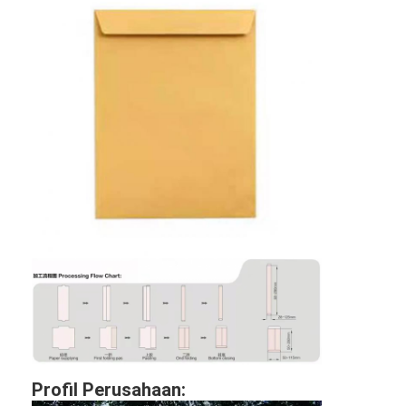
Tentang kami
Tur Pabrik
Kontrol kualitas
Hubungi kami
Berita
Kasus
Laser cutting mesin
Memotong baja aturan
Die Cutting Consumables
Profil Perusahaan: