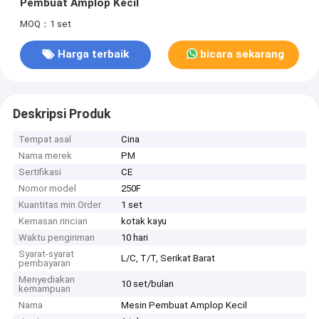
Pembuat Amplop Kecil
MOQ：1 set
Harga terbaik
bicara sekarang
Deskripsi Produk
Tempat asal
Cina
Nama merek
PM
Sertifikasi
CE
Nomor model
250F
Kuantitas min Order
1 set
Kemasan rincian
kotak kayu
Waktu pengiriman
10 hari
Syarat-syarat
L/C, T/T, Serikat Barat
pembayaran
Menyediakan
10 set/bulan
kemampuan
Nama
Mesin Pembuat Amplop Kecil