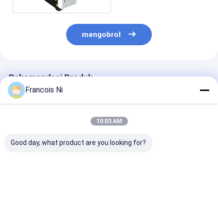
mengobrol
Rekomendasi Produk
Francois Ni
10:03 AM
Good day, what product are you looking for?
Mesin Pembungkus
3kw Mesin
Mesin Memben
Kotak dengan
pembuatan amplop
Kantong Kerta
Pengaturan Cetakan
kecil
Perekat yang
Otomatis
1800*900*1220mm
Ditingkatkan 2
50-157g/m2
380V
Harga terbaik
Harga terbaik
Harga terb