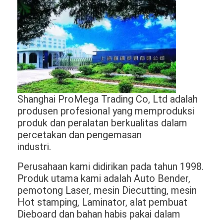
mati peralatan pemotongan
Mesin Auto Bender
mesin laminating industri
Buku membuat mesin
Mesin Kemasan otomatis
Shanghai ProMega Trading Co, Ltd adalah 
produsen profesional yang memproduksi 
Otomatis Mesin Percetakan
produk dan peralatan berkualitas dalam 
percetakan dan pengemasan
Posting Tekan Peralatan
industri.
Pra Tekan Peralatan
Perusahaan kami didirikan pada tahun 1998. 
Produk utama kami adalah Auto Bender, 
Perlengkapan lainnya
pemotong Laser, mesin Diecutting, mesin 
Hot stamping, Laminator, alat pembuat 
Mesin laser menandai
Dieboard dan bahan habis pakai dalam 