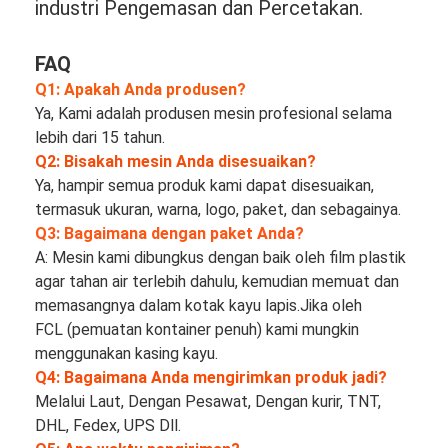
industri Pengemasan dan Percetakan.
Paper Bag Forming Machine
Mesin pengemasan otomatis
FAQ
Q1: Apakah Anda produsen?
Ya, Kami adalah produsen mesin profesional selama 
lebih dari 15 tahun.
Q2: Bisakah mesin Anda disesuaikan?
Ya, hampir semua produk kami dapat disesuaikan, 
termasuk ukuran, warna, logo, paket, dan sebagainya.
Q3: Bagaimana dengan paket Anda?
A: Mesin kami dibungkus dengan baik oleh film plastik 
agar tahan air terlebih dahulu, kemudian memuat dan 
memasangnya dalam kotak kayu lapis.Jika oleh
FCL (pemuatan kontainer penuh) kami mungkin 
menggunakan kasing kayu.
Q4: Bagaimana Anda mengirimkan produk jadi?
Melalui Laut, Dengan Pesawat, Dengan kurir, TNT, 
DHL, Fedex, UPS Dll.