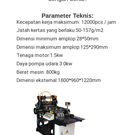
Parameter Teknis:
Kecepatan kerja maksimum: 12000pcs / jam
Jatah kertas yang berlaku:
50-157g/m2
Dimensi minimum amplop:
28*50mm
Dimensi maksimum amplop:
125*290mm
Tenaga motor:
1.5kw
Daya pompa udara:
3.0kw
Berat mesin: 800kg
Dimensi eksternal:
1800*960*1220mm