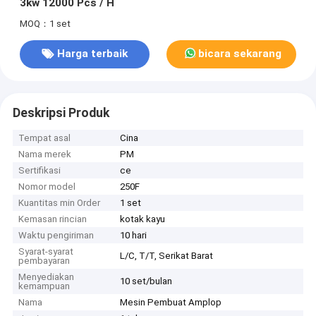
3kw 12000 Pcs / H
MOQ：1 set
Harga terbaik
bicara sekarang
Deskripsi Produk
Tempat asal
Cina
Nama merek
PM
Sertifikasi
ce
Nomor model
250F
Kuantitas min Order
1 set
Kemasan rincian
kotak kayu
Waktu pengiriman
10 hari
Syarat-syarat
L/C, T/T, Serikat Barat
pembayaran
Menyediakan
10 set/bulan
kemampuan
Nama
Mesin Pembuat Amplop