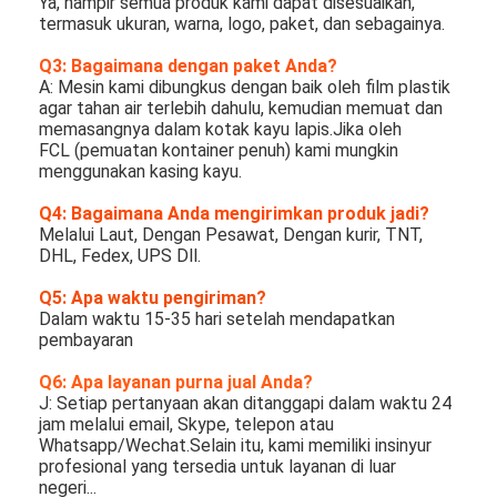
Ya, hampir semua produk kami dapat disesuaikan, 
Paper Bag Forming Machine
termasuk ukuran, warna, logo, paket, dan sebagainya.
Mesin pengemasan otomatis
Q3: Bagaimana dengan paket Anda?
A: Mesin kami dibungkus dengan baik oleh film plastik 
agar tahan air terlebih dahulu, kemudian memuat dan 
memasangnya dalam kotak kayu lapis.Jika oleh
FCL (pemuatan kontainer penuh) kami mungkin 
menggunakan kasing kayu.
Q4: Bagaimana Anda mengirimkan produk jadi?
Melalui Laut, Dengan Pesawat, Dengan kurir, TNT, 
DHL, Fedex, UPS Dll.
Q5: Apa waktu pengiriman?
Dalam waktu 15-35 hari setelah mendapatkan 
pembayaran
Q6: Apa layanan purna jual Anda?
J: Setiap pertanyaan akan ditanggapi dalam waktu 24 
jam melalui email, Skype, telepon atau 
Whatsapp/Wechat.Selain itu, kami memiliki insinyur 
profesional yang tersedia untuk layanan di luar 
negeri...