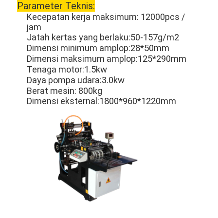
Parameter Teknis:
Kecepatan kerja maksimum: 12000pcs /
jam
Jatah kertas yang berlaku:
50-157g/m2
Dimensi minimum amplop:
28*50mm
Dimensi maksimum amplop:
125*290mm
Tenaga motor:
1.5kw
Daya pompa udara:
3.0kw
Berat mesin: 800kg
Dimensi eksternal:
1800*960*1220mm