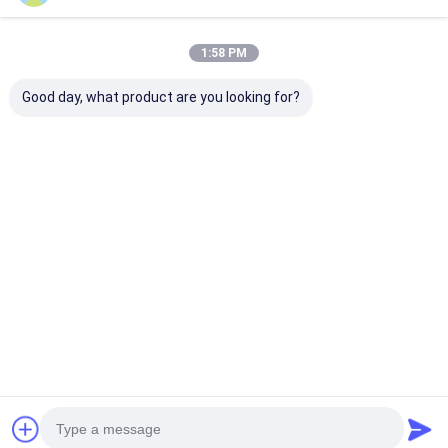
1:58 PM
Good day, what product are you looking for?
Mesin Pembungkus
3kw Mesin
Mesin Memben
Kotak dengan
pembuatan amplop
Kantong Kerta
Pengaturan Cetakan
kecil
Perekat yang
Otomatis
1800*900*1220mm
Ditingkatkan 2
50-157g/m2
380V
Harga terbaik
Harga terbaik
Harga terb
Rumah
Tentang
Hubungi
Desktop
kita
kami
Site
Sitemap
Kebijakan pribadi
Kualitas
Laser cutting mesin
Pabrik cina.Copyright © 2026 Shanghai
ProMega Trading Co., Ltd.. All Rights Reserved.