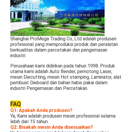
mati peralatan pemotongan
Mesin Auto Bender
mesin laminating industri
Shanghai ProMega Trading Co, Ltd adalah produsen 
Buku membuat mesin
profesional yang memproduksi produk dan peralatan 
berkualitas dalam percetakan dan pengemasan
industri.
Mesin Kemasan otomatis
Perusahaan kami didirikan pada tahun 1998. Produk 
Otomatis Mesin Percetakan
utama kami adalah Auto Bender, pemotong Laser, 
mesin Diecutting, mesin Hot stamping, Laminator, alat 
Posting Tekan Peralatan
pembuat Dieboard dan bahan habis pakai dalam 
industri Pengemasan dan Percetakan.
Pra Tekan Peralatan
FAQ
Perlengkapan lainnya
Q1: Apakah Anda produsen?
Ya, Kami adalah produsen mesin profesional selama 
Mesin laser menandai
lebih dari 15 tahun.
Q2: Bisakah mesin Anda disesuaikan?