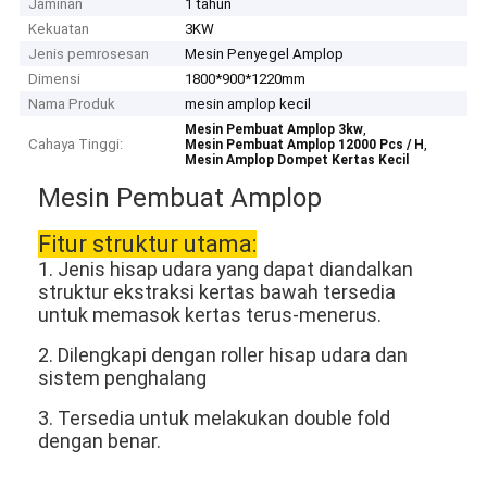
Jaminan
1 tahun
Kekuatan
3KW
Jenis pemrosesan
Mesin Penyegel Amplop
Dimensi
1800*900*1220mm
Nama Produk
mesin amplop kecil
,
Mesin Pembuat Amplop 3kw
Cahaya Tinggi:
,
Mesin Pembuat Amplop 12000 Pcs / H
Mesin Amplop Dompet Kertas Kecil
Mesin Pembuat Amplop
Fitur struktur utama:
1. Jenis hisap udara yang dapat diandalkan
struktur ekstraksi kertas bawah tersedia
untuk memasok kertas terus-menerus.
2. Dilengkapi dengan roller hisap udara dan
sistem penghalang
3. Tersedia untuk melakukan double fold
dengan benar.