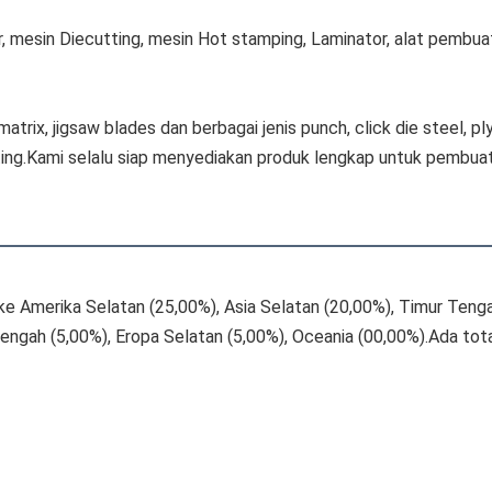
mesin Diecutting, mesin Hot stamping, Laminator, alat pembuat 
atrix, jigsaw blades dan berbagai jenis punch, click die steel, pl
ting.Kami selalu siap menyediakan produk lengkap untuk pembuata
l ke Amerika Selatan (25,00%), Asia Selatan (20,00%), Timur Teng
Tengah (5,00%), Eropa Selatan (5,00%), Oceania (00,00%).Ada tota