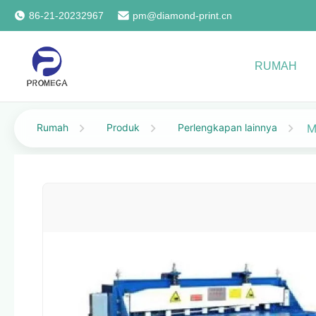
86-21-20232967
pm@diamond-print.cn
RUMAH
Rumah
Produk
Perlengkapan lainnya
M