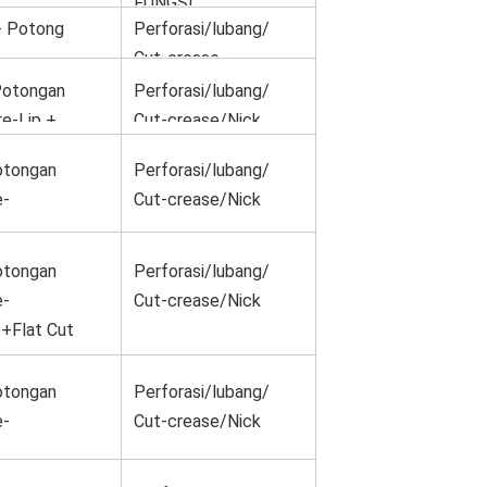
FUNGSI
+ Potong
Perforasi/lubang/
OPSIONAL
Cut-crease
Potongan
Perforasi/lubang/
re-Lip +
Cut-crease/Nick
otongan
Perforasi/lubang/
e-
Cut-crease/Nick
s+Broachi
otongan
Perforasi/lubang/
e-
Cut-crease/Nick
s+Flat Cut
otongan
Perforasi/lubang/
e-
Cut-crease/Nick
s+Broachi
t