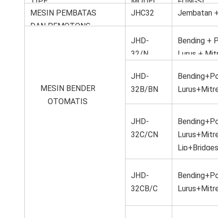
TIPE
MODEL
FUNGSI
MESIN PEMBATAS
JHC32
Jembatan 
NOMOR
DAN PEMOTONG
.
JHD-
Bending + 
32/N
Lurus + Mit
Bridges
JHD-
Bending+P
MESIN BENDER
32B/BN
Lurus+Mitr
OTOMATIS
Lip+Bridge
ng
JHD-
Bending+P
32C/CN
Lurus+Mitr
Lip+Bridge
JHD-
Bending+P
32CB/C
Lurus+Mitr
BN
Lip+Bridge
ng+Flat Cu