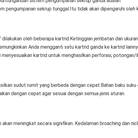
euntungan
dari sistem pengumpanan sekrup ganda adalah:
tem pengumpanan sekrup tunggal.Itu tidak akan dipengaruhi oleh k
t" dilakukan oleh beberapa kartrid.Ketinggian jembatan dan ukuran
emungkinkan Anda mengganti satu kartrid ganda ke kartrid lainn
mi menyesuaikan kartrid untuk menghasilkan perforasi, potongan/l
kan sudut rumit yang berbeda dengan cepat.Bahan baku suku cad
aikan dengan cepat agar sesuai dengan semua jenis aturan.
 akan meningkat secara signifikan. Kedalaman broaching dan nic