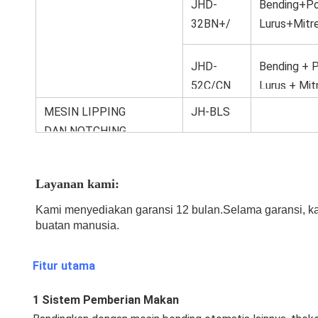
JHD-
Bending+P
32BN+/
Lurus+Mitr
CBN+
Lip+Bridge
ng+Nick
JHD-
Bending + 
52C/CN
Lurus + Mit
Bridges
MESIN LIPPING
JH-BLS
DAN NOTCHING
Layanan kami:
Kami menyediakan garansi 12 bulan.Selama garansi, ka
buatan manusia
.
Fitur utama
1 Sistem Pemberian Makan