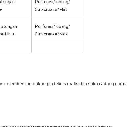
otongan
Perforasi/lubang/
e-
Cut-crease/Flat
s+Broachi
Cut
Potongan
Perforasi/lubang/
re-Lip +
Cut-crease/Nick
mi memberikan dukungan teknis gratis dan suku cadang normal