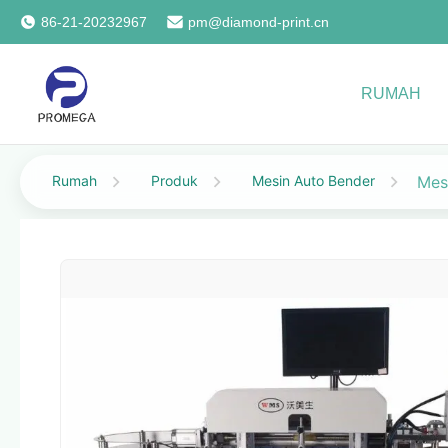
86-21-20232967
pm@diamond-print.cn
RUMAH
Rumah
Produk
Mesin Auto Bender
Mes