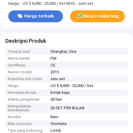
Harga：US $ 8,000 - 25,000 / Set
MOQ：satu set
Harga terbaik
bicara sekarang
Deskripsi Produk
Tempat asal
Shanghai, Cina
Nama merek
PM
Sertifikasi
CE
Nomor model
2015
Kuantitas min Order
satu set
Harga
US $ 8,000 - 25,000 / Set
Kemasan rincian
Kotak kayu
Waktu pengiriman
30 hari
Menyediakan
20 SET PER BULAN
kemampuan
Kondisi
Baru
Nilai otomatis
Otomatis
Tipe yang Didorong
Listrik