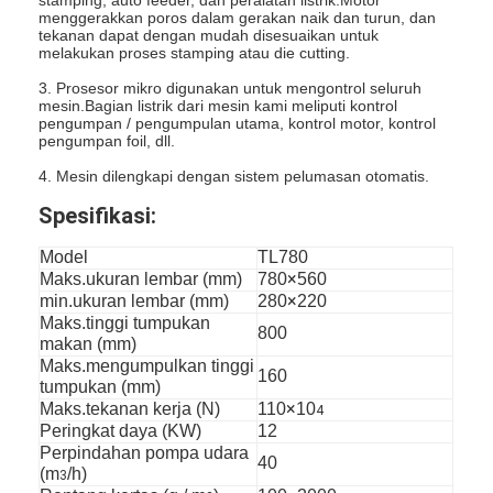
menggerakkan poros dalam gerakan naik dan turun, dan
tekanan dapat dengan mudah disesuaikan untuk
melakukan proses stamping atau die cutting.
3. Prosesor mikro digunakan untuk mengontrol seluruh
mesin.Bagian listrik dari mesin kami meliputi kontrol
pengumpan / pengumpulan utama, kontrol motor, kontrol
pengumpan foil, dll.
4. Mesin dilengkapi dengan sistem pelumasan otomatis.
Spesifikasi:
Model
TL780
×
Maks.ukuran lembar (mm)
780
560
×
min.ukuran lembar (mm)
280
220
Maks.tinggi tumpukan
800
makan (mm)
Maks.mengumpulkan tinggi
160
tumpukan (mm)
×
Maks.tekanan kerja (N)
110
10
4
Peringkat daya (KW)
12
Perpindahan pompa udara
40
(m
/h)
3