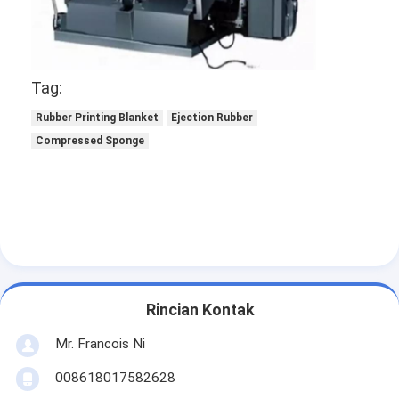
Tentang kami
Tur Pabrik
Tag:
Kontrol kualitas
Rubber Printing Blanket
Ejection Rubber
Hubungi kami
Compressed Sponge
Berita
Kasus
Laser cutting mesin
Rincian Kontak
Memotong baja aturan
Mr. Francois Ni
Die Cutting Consumables
008618017582628