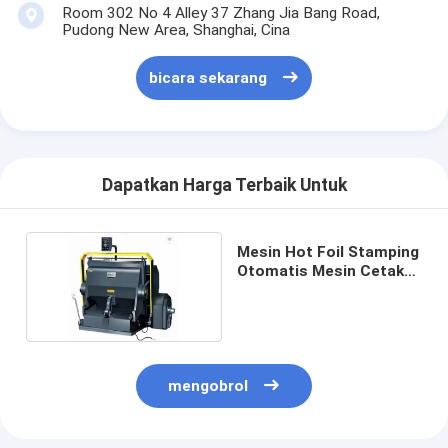
Room 302 No 4 Alley 37 Zhang Jia Bang Road,
mati peralatan pemotongan
Pudong New Area, Shanghai, Cina
Mesin Auto Bender
bicara sekarang
mesin laminating industri
Buku membuat mesin
Dapatkan Harga Terbaik Untuk
Mesin Kemasan otomatis
Otomatis Mesin Percetakan
Mesin Hot Foil Stamping
Otomatis Mesin Cetak
Posting Tekan Peralatan
Foil
Pra Tekan Peralatan
Perlengkapan lainnya
mengobrol
Mesin laser menandai