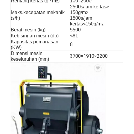
Rentang kertas (g / m
)
100 -2000
2
2500s/jam kertas>
Maks.kecepatan mekanik
150g/m
2
(s/h)
1500s/jam
kertas<150g/m
2
Berat mesin (kg)
5500
Kebisingan mesin (db)
<81
Kapasitas pemanasan
8
(KW)
Dimensi mesin
3700×1910×2200
keseluruhan (mm)
Rumah
Produk
Video