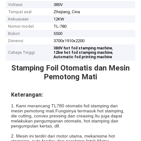
Voltase
380V
Tempat asal
Zhejiang, Cina
Kekuasaan
12KW
Nomor model
TL-780
Bobot
5500
Dimensi
3700x1910x2200
,
380V hot foil stamping machine
Cahaya Tinggi:
,
12kw hot foil stamping machine
Automatic foil printing machine
Stamping Foil Otomatis dan Mesin
Pemotong Mati
Keterangan:
1. Kami merancang TL780 otomatis foil stamping dan
mesin pemotong mati.Fungsinya termasuk hot stamping,
die cutting, convex pressing dan creasing.Itu juga dapat
melakukan pengumpanan otomatis, hot stamping dan
pengumpulan kertas, dll.
2. Mesin ini terdiri dari motor utama, mekanisme hot
stamping, auto feeder, dan peralatan listrik.Motor