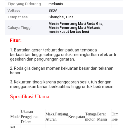
Tipe yang Didorong
mekanis
Voltase
380V
Tempat asal
Shanghai, Cina
,
Mesin Pemotong Mati Roda Gila
Cahaya Tinggi:
,
Mesin Pemotong Mati Mekanis
mesin kusut kertas besi
Fitur:
1. Bantalan geser terbuat dari paduan tembaga
berkualitas tinggi, sehingga untuk meningkatkan efek anti
gesekan dan pengurangan getaran.
2. Roda gila dengan momen kekuatan besar dan tekanan
besar.
3. Kekuatan tinggi karena pengecoran besi utuh dengan
menggunakan bahan berkualitas tinggi untuk bodi mesin.
Spesifikasi Utama:
Ukuran
Maks.Panjang
Tenaga
Berat
Dimensi
Model
Pengejaran
Kecepatan
Aturan
motor
Mesin
Keseluruh
Dalam
ML-