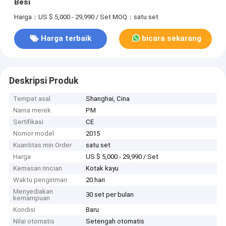
Besi
Harga：US $ 5,000 - 29,990 / Set
MOQ：satu set
Harga terbaik
bicara sekarang
Deskripsi Produk
Tempat asal
Shanghai, Cina
Nama merek
PM
Sertifikasi
CE
Nomor model
2015
Kuantitas min Order
satu set
Harga
US $ 5,000 - 29,990 / Set
Kemasan rincian
Kotak kayu
Waktu pengiriman
20 hari
Menyediakan
30 set per bulan
kemampuan
Kondisi
Baru
Nilai otomatis
Setengah otomatis