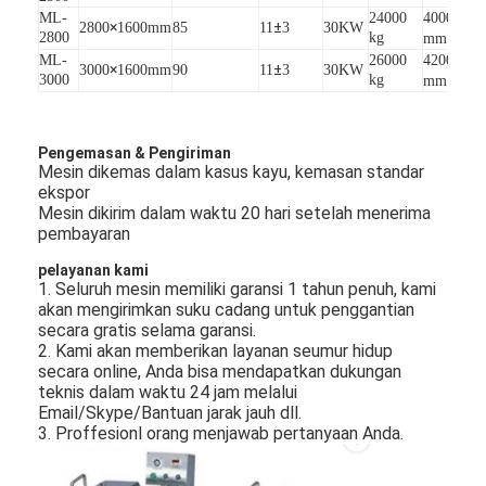
×
ML-
24000
4000
240
×
±
2800
1600mm
85
11
3
30KW
2800
kg
mm
×
ML-
26000
4200
240
×
±
3000
1600mm
90
11
3
30KW
3000
kg
mm
Pengemasan & Pengiriman
Mesin dikemas dalam kasus kayu, kemasan standar
ekspor
Mesin dikirim dalam waktu 20 hari setelah menerima
pembayaran
pelayanan kami
1. Seluruh mesin memiliki garansi 1 tahun penuh, kami
akan mengirimkan suku cadang untuk penggantian
secara gratis selama garansi.
2. Kami akan memberikan layanan seumur hidup
Rumah
secara online, Anda bisa mendapatkan dukungan
teknis dalam waktu 24 jam melalui
Produk
Email/Skype/Bantuan jarak jauh dll.
3. Proffesionl orang menjawab pertanyaan Anda.
Video