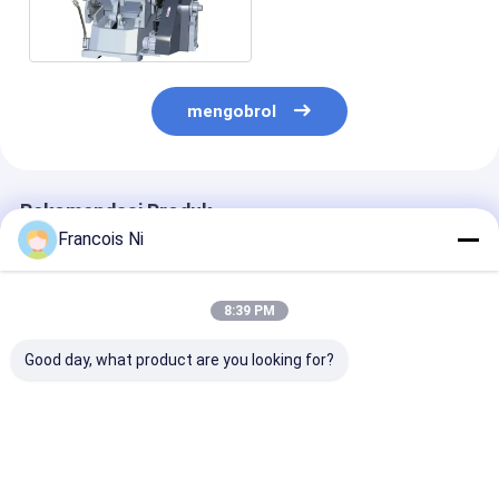
Kertas Besi
Paper Bag Forming Machine
Mesin pengemasan otomatis
mengobrol
Rekomendasi Produk
Francois Ni
8:39 PM
Good day, what product are you looking for?
Mesin Hot Foil
Mesin Pemotong
Mesin Pemoto
Stamping Otomatis
Mati Semi Otomatis
Mati Otomatis
Mesin Cetak Foil
Tipe Didorong
Untuk Bahan H
Mekanik
Pakai Kertas