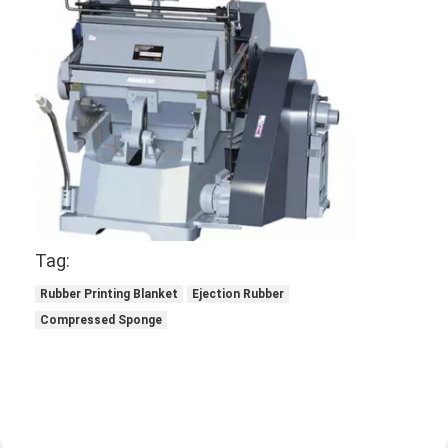
Tentang kami
Tur Pabrik
Kontrol kualitas
Hubungi kami
Berita
Kasus
Tag:
Rubber Printing Blanket
Ejection Rubber
Compressed Sponge
Laser cutting mesin
Memotong baja aturan
Die Cutting Consumables