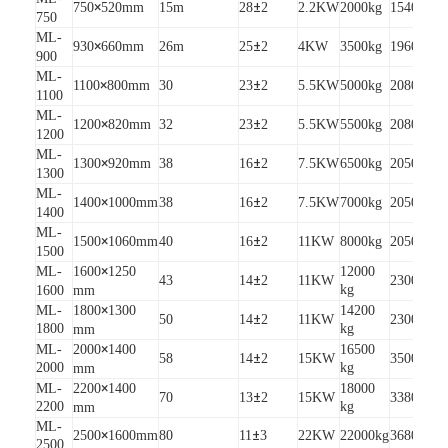
×
±
×
750
520mm
15m
28
2
2.2KW
2000kg
1540
650
750
ML-
×
±
×
930
660mm
26m
25
2
4KW
3500kg
1960
176
900
ML-
×
±
×
1100
800mm
30
23
2
5.5KW
5000kg
2080
195
1100
ML-
×
±
×
1200
820mm
32
23
2
5.5KW
5500kg
2080
205
1200
ML-
×
±
×
1300
920mm
38
16
2
7.5KW
6500kg
2050
235
1300
ML-
×
±
×
1400
1000mm
38
16
2
7.5KW
7000kg
2050
245
1400
ML-
×
±
×
1500
1060mm
40
16
2
11KW
8000kg
2050
254
1500
×
ML-
1600
1250
12000
±
×
43
14
2
11KW
2300
270
kg
1600
mm
×
ML-
1800
1300
14200
±
×
50
14
2
11KW
2300
290
1800
kg
mm
×
ML-
2000
1400
16500
±
×
58
14
2
15KW
3500
220
2000
kg
mm
×
ML-
2200
1400
18000
±
×
70
13
2
15KW
3380
240
2200
kg
mm
ML-
×
±
×
2500
1600mm
80
11
3
22KW
22000kg
3680
240
2500