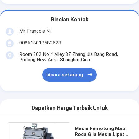
mati peralatan pemotongan
Mesin Auto Bender
Rincian Kontak
Mr. Francois Ni
mesin laminating industri
008618017582628
Buku membuat mesin
Room 302 No 4 Alley 37 Zhang Jia Bang Road,
Mesin Kemasan otomatis
Pudong New Area, Shanghai, Cina
Otomatis Mesin Percetakan
bicara sekarang
Posting Tekan Peralatan
Pra Tekan Peralatan
Dapatkan Harga Terbaik Untuk
Perlengkapan lainnya
Mesin laser menandai
Mesin Pemotong Mati
Roda Gila Mesin Lipat