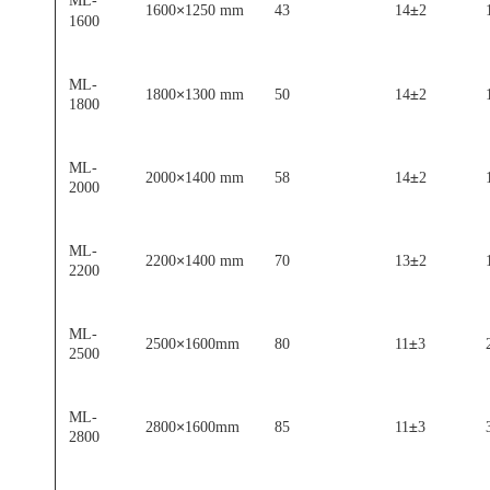
ML-
×
±
1600
1250 mm
43
14
2
1600
ML-
×
±
1800
1300 mm
50
14
2
1800
ML-
×
±
2000
1400 mm
58
14
2
2000
ML-
×
±
2200
1400 mm
70
13
2
2200
ML-
×
±
2500
1600mm
80
11
3
2500
ML-
×
±
2800
1600mm
85
11
3
2800