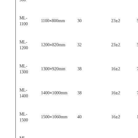
ML-
×
±
1100
800mm
30
23
2
1100
ML-
×
±
1200
820mm
32
23
2
1200
ML-
×
±
1300
920mm
38
16
2
1300
ML-
×
±
1400
1000mm
38
16
2
1400
ML-
×
±
1500
1060mm
40
16
2
1500