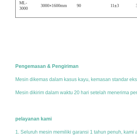
ML-
×
±
3000
1600mm
90
11
3
3000
Pengemasan & Pengiriman
Mesin dikemas dalam kasus kayu, kemasan standar eks
Mesin dikirim dalam waktu 20 hari setelah menerima p
pelayanan kami
1. Seluruh mesin memiliki garansi 1 tahun penuh, kami