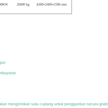
×
×
30KW
26000 kg
4200
2400
2580 mm
por
embayaran
 akan mengirimkan suku cadang untuk penggantian secara grati