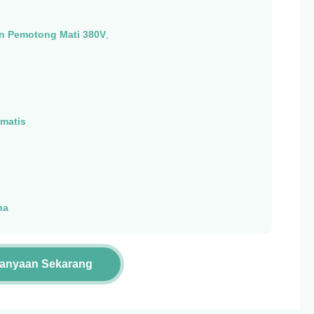
n Pemotong Mati 380V
,
matis
na
tanyaan Sekarang