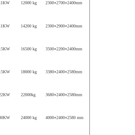
×
×
11KW
12000 kg
2300
2700
2400mm
×
×
11KW
14200 kg
2300
2900
2400mm
×
×
15KW
16500 kg
3500
2200
2400mm
×
×
15KW
18000 kg
3380
2400
2580mm
×
×
22KW
22000kg
3680
2400
2580mm
×
×
30KW
24000 kg
4000
2400
2580 mm