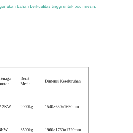
unakan bahan berkualitas tinggi untuk bodi mesin.
Tenaga
Berat
Dimensi Keseluruhan
motor
Mesin
×
×
2.2KW
2000kg
1540
650
1650mm
×
×
4KW
3500kg
1960
1760
1720mm