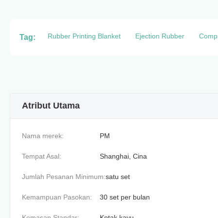
Rubber Printing Blanket
Ejection Rubber
Comp
Tag:
Atribut Utama
Nama merek:
PM
Tempat Asal:
Shanghai, Cina
Jumlah Pesanan Minimum:
satu set
Kemampuan Pasokan:
30 set per bulan
Kemasan Standar:
Kotak kayu