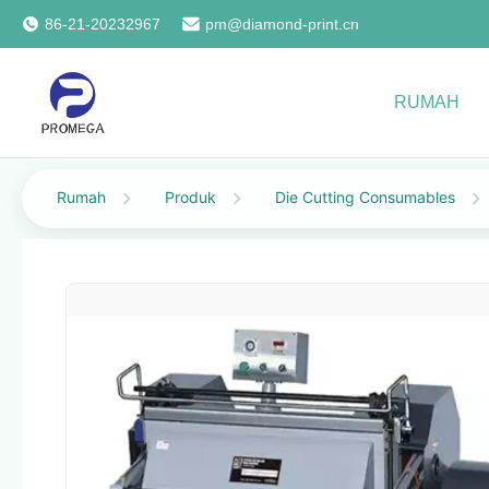
86-21-20232967
pm@diamond-print.cn
RUMAH
Rumah
Produk
Die Cutting Consumables