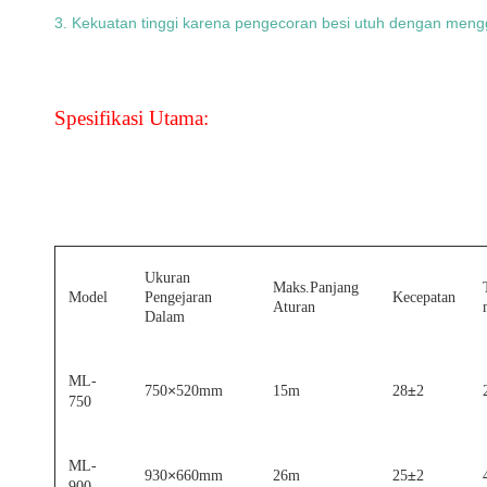
3. Kekuatan tinggi karena pengecoran besi utuh dengan mengg
Spesifikasi Utama:
Ukuran
Maks.Panjang
Model
Pengejaran
Kecepatan
Aturan
Dalam
ML-
×
±
750
520mm
15m
28
2
750
ML-
×
±
930
660mm
26m
25
2
900